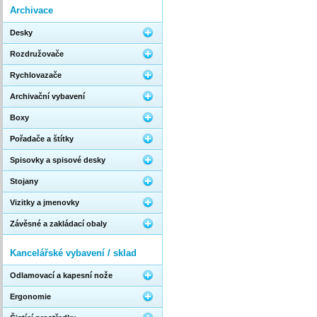
Archivace
Desky
Rozdružovače
Rychlovazače
Archivační vybavení
Boxy
Pořadače a štítky
Spisovky a spisové desky
Stojany
Vizitky a jmenovky
Závěsné a zakládací obaly
Kancelářské vybavení / sklad
Odlamovací a kapesní nože
Ergonomie