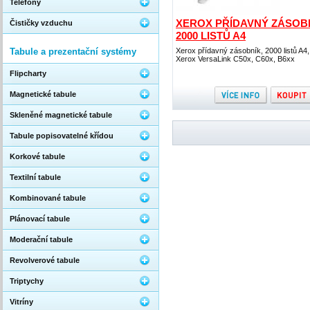
Telefony
XEROX PŘÍDAVNÝ ZÁSOBN
Čističky vzduchu
2000 LISTŮ A4
Tabule a prezentační systémy
Xerox přídavný zásobník, 2000 listů A4,
Xerox VersaLink C50x, C60x, B6xx
Flipcharty
Magnetické tabule
Skleněné magnetické tabule
Tabule popisovatelné křídou
Korkové tabule
Textilní tabule
Kombinované tabule
Plánovací tabule
Moderační tabule
Revolverové tabule
Triptychy
Vitríny