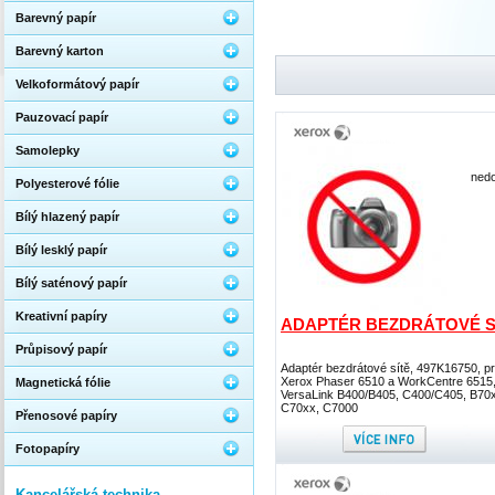
Barevný papír
Barevný karton
Velkoformátový papír
Pauzovací papír
Samolepky
nedo
Polyesterové fólie
Bílý hlazený papír
Bílý lesklý papír
Bílý saténový papír
Kreativní papíry
ADAPTÉR BEZDRÁTOVÉ S
Průpisový papír
Adaptér bezdrátové sítě, 497K16750, p
Xerox Phaser 6510 a WorkCentre 6515
Magnetická fólie
VersaLink B400/B405, C400/C405, B70
C70xx, C7000
Přenosové papíry
Fotopapíry
Kancelářská technika