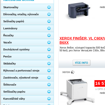
nedo
Skartovačky
Děrovačky, vrtačky, nýtovače
Sešívačky papírů
Laminátory
Řezačky
XEROX FINIŠER, VL C60X/
B6XX
Vazače
Xerox finišer, výstupní kapacita 500 listů
Docházkové systémy
50 listů, pro Xerox VersaLink C60x, B6
Peníze
Skládačky
Rýhovací a perforovací stroje
Zaoblovače, výsekové stroje
16 5
Štítkovače
s DPH 2
Setřásačky papíru
nedo
Kancelářské váhy