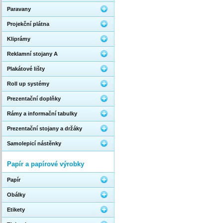
Paravany
Projekční plátna
Kliprámy
Reklamní stojany A
Plakátové lišty
Roll up systémy
Prezentační doplňky
Rámy a informační tabulky
Prezentační stojany a držáky
Samolepicí nástěnky
Papír a papírové výrobky
Papír
Obálky
Etikety