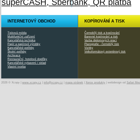
INTERNETOVÝ OBCHOD
KOPÍROVÁNÍ A TISK
Tisková média
Černobílý tisk a kopírování
Multifunkční zařízení
Barevné kopírování a tisk
Kancelářská technika
Vazba diplomových prací
Papír a papírové výrobky
Planografie - černobílý tisk
Kancelářské potřeby
Vizitky
Školní potřeby
Velkoformátový exteriérový tisk
Archivace
Restaurační, hotelové doplňky
Kancelářské vybavení / sklad
Vlastní tvorba
2026 © Xcopy |
www.xcopy.cz
|
info@xcopy.cz
|
mapa stránek
|
Xerox produkty
| webdesign od
Safari Me