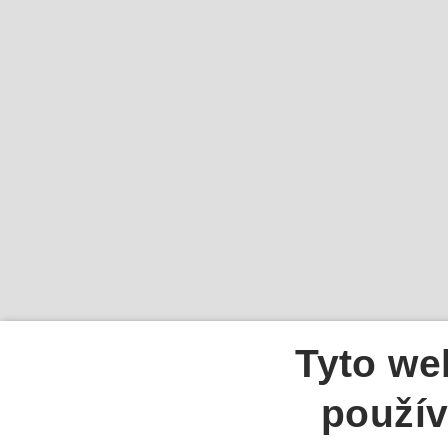
Tyto we
použív