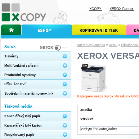
XCOPY
XEROX Partner
úvodní stránka xcopy
internetový obchod xcopy
kopírování a tisk xcopy
dárkové s
»
»
Internetový obchod
Xerox
Příslušenstv
Xerox
XEROX VERSA
Tiskárny
Multifunkční zařízení
Produkční systémy
Příslušenství
Spotřební materiál, tonery, ink
Kategorie sekce Xerox VersaLink B60
Tisková média
značka
Kancelářský bílý papír
výrobek
Kancelářský bílý karton
Recyklovaný papír