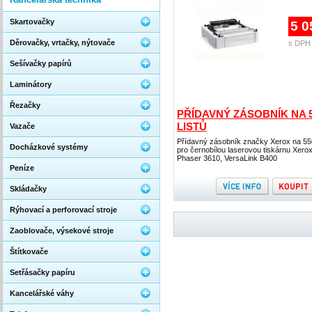
Skartovačky
5 0
Děrovačky, vrtačky, nýtovače
s DPH 
Sešívačky papírů
Laminátory
Řezačky
PŘÍDAVNÝ ZÁSOBNÍK NA 
LISTŮ
Vazače
Přídavný zásobník značky Xerox na 550
Docházkové systémy
pro černobílou laserovou tiskárnu Xero
Phaser 3610, VersaLink B400
Peníze
Skládačky
Rýhovací a perforovací stroje
Zaoblovače, výsekové stroje
Štítkovače
Setřásačky papíru
Kancelářské váhy