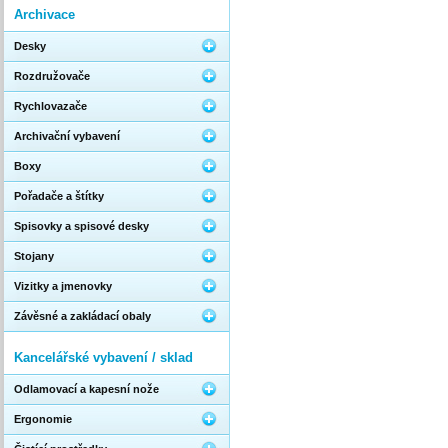
Archivace
Desky
Rozdružovače
Rychlovazače
Archivační vybavení
Boxy
Pořadače a štítky
Spisovky a spisové desky
Stojany
Vizitky a jmenovky
Závěsné a zakládací obaly
Kancelářské vybavení / sklad
Odlamovací a kapesní nože
Ergonomie