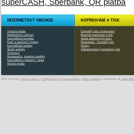
INTERNETOVÝ OBCHOD
KOPÍROVÁNÍ A TISK
Tisková média
Černobílý tisk a kopírování
Multifunkční zařízení
Barevné kopírování a tisk
Kancelářská technika
Vazba diplomových prací
Papír a papírové výrobky
Planografie - černobílý tisk
Kancelářské potřeby
Vizitky
Školní potřeby
Velkoformátový exteriérový tisk
Archivace
Restaurační, hotelové doplňky
Kancelářské vybavení / sklad
Vlastní tvorba
2026 © Xcopy |
www.xcopy.cz
|
info@xcopy.cz
|
mapa stránek
|
Xerox produkty
| webdesign od
Safari Me