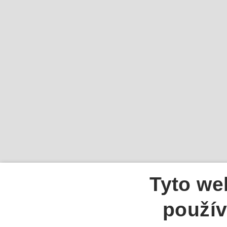
Tyto we
použív