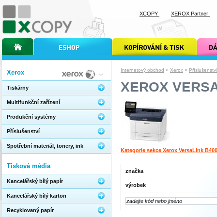
XCOPY
XEROX Partner
úvodní stránka xcopy
internetový obchod xcopy
kopírování a tisk xcopy
dárkové s
»
»
Internetový obchod
Xerox
Příslušenstv
Xerox
XEROX VERSA
Tiskárny
Multifunkční zařízení
Produkční systémy
Příslušenství
Spotřební materiál, tonery, ink
Kategorie sekce Xerox VersaLink B40
Tisková média
značka
Kancelářský bílý papír
výrobek
Kancelářský bílý karton
Recyklovaný papír