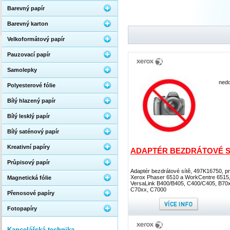
Barevný papír
Barevný karton
Velkoformátový papír
Pauzovací papír
Samolepky
nedo
Polyesterové fólie
Bílý hlazený papír
Bílý lesklý papír
Bílý saténový papír
Kreativní papíry
ADAPTÉR BEZDRÁTOVÉ S
Průpisový papír
Adaptér bezdrátové sítě, 497K16750, p
Xerox Phaser 6510 a WorkCentre 6515
Magnetická fólie
VersaLink B400/B405, C400/C405, B70
C70xx, C7000
Přenosové papíry
Fotopapíry
Kancelářská technika