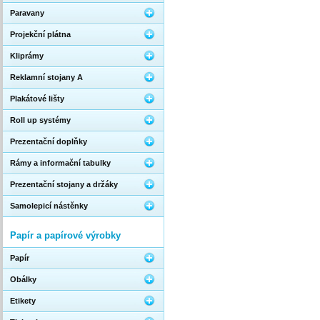
Paravany
Projekční plátna
Kliprámy
Reklamní stojany A
Plakátové lišty
Roll up systémy
Prezentační doplňky
Rámy a informační tabulky
Prezentační stojany a držáky
Samolepicí nástěnky
Papír a papírové výrobky
Papír
Obálky
Etikety