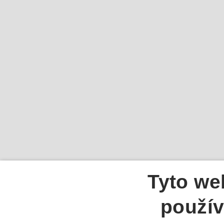
Tyto we
použív