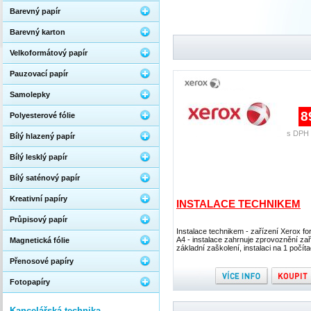
Barevný papír
Barevný karton
Velkoformátový papír
Pauzovací papír
Samolepky
8
Polyesterové fólie
s DPH 
Bílý hlazený papír
Bílý lesklý papír
Bílý saténový papír
Kreativní papíry
INSTALACE TECHNIKEM
Průpisový papír
Instalace technikem - zařízení Xerox f
A4 - instalace zahrnuje zprovoznění zař
Magnetická fólie
základní zaškolení, instalaci na 1 počíta
Přenosové papíry
Fotopapíry
Kancelářská technika