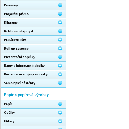
Paravany
Projekční plátna
Kliprámy
Reklamní stojany A
Plakátové lišty
Roll up systémy
Prezentační doplňky
Rámy a informační tabulky
Prezentační stojany a držáky
Samolepicí nástěnky
Papír a papírové výrobky
Papír
Obálky
Etikety