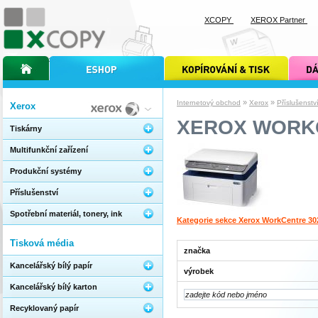
XCOPY
XEROX Partner
úvodní stránka xcopy
internetový obchod xcopy
kopírování a tisk xcopy
dárkové s
»
»
Internetový obchod
Xerox
Příslušenstv
Xerox
XEROX WORKC
Tiskárny
Multifunkční zařízení
Produkční systémy
Příslušenství
Spotřební materiál, tonery, ink
Kategorie sekce Xerox WorkCentre 30
Tisková média
značka
Kancelářský bílý papír
výrobek
Kancelářský bílý karton
Recyklovaný papír