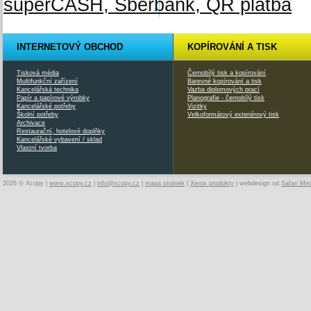
INTERNETOVÝ OBCHOD
KOPÍROVÁNÍ A TISK
Tisková média
Černobílý tisk a kopírování
Multifunkční zařízení
Barevné kopírování a tisk
Kancelářská technika
Vazba diplomových prací
Papír a papírové výrobky
Planografie - černobílý tisk
Kancelářské potřeby
Vizitky
Školní potřeby
Velkoformátový exteriérový tisk
Archivace
Restaurační, hotelové doplňky
Kancelářské vybavení / sklad
Vlastní tvorba
2026 © Xcopy |
www.xcopy.cz
|
info@xcopy.cz
|
mapa stránek
|
Xerox produkty
| webdesign od
Safari Me