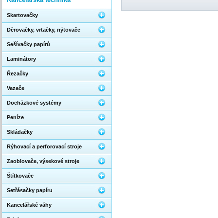
Skartovačky
Děrovačky, vrtačky, nýtovače
Sešívačky papírů
Laminátory
Řezačky
Vazače
Docházkové systémy
Peníze
Skládačky
Rýhovací a perforovací stroje
Zaoblovače, výsekové stroje
Štítkovače
Setřásačky papíru
Kancelářské váhy