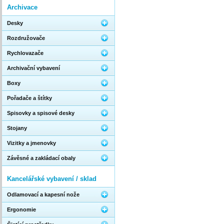
Archivace
Desky
Rozdružovače
Rychlovazače
Archivační vybavení
Boxy
Pořadače a štítky
Spisovky a spisové desky
Stojany
Vizitky a jmenovky
Závěsné a zakládací obaly
Kancelářské vybavení / sklad
Odlamovací a kapesní nože
Ergonomie