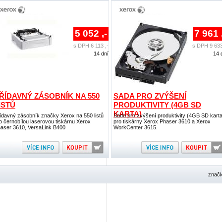
5 052 ,-
7 961 
s DPH 6 113 ,-
s DPH 9 633
14 dní
14 
ŘÍDAVNÝ ZÁSOBNÍK NA 550
SADA PRO ZVÝŠENÍ
ISTŮ
PRODUKTIVITY (4GB SD
KARTA)
ídavný zásobník značky Xerox na 550 listů
Sada pro zvýšení produktivity (4GB SD karta
o černobílou laserovou tiskárnu Xerox
pro tiskárny Xerox Phaser 3610 a Xerox
aser 3610, VersaLink B400
WorkCenter 3615.
znač