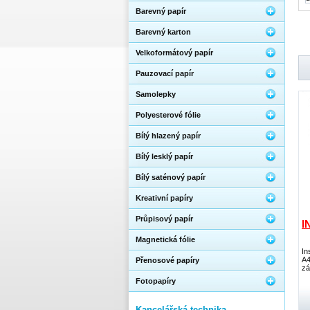
Barevný papír
Barevný karton
Velkoformátový papír
Pauzovací papír
Samolepky
Polyesterové fólie
Bílý hlazený papír
Bílý lesklý papír
Bílý saténový papír
Kreativní papíry
Průpisový papír
I
Magnetická fólie
In
A4
Přenosové papíry
zá
Fotopapíry
Kancelářská technika