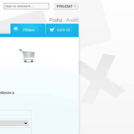
Praha
- Anděl
Přihlásit
Košík (0)
zlišením a