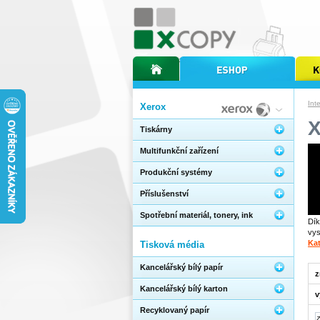
úvodní stránka xcopy
internetový obchod xcopy
kopírov
Int
Xerox
Tiskárny
Multifunkční zařízení
Produkční systémy
Příslušenství
Spotřební materiál, tonery, ink
Dík
vys
Kat
Tisková média
Kancelářský bílý papír
z
Kancelářský bílý karton
v
Recyklovaný papír