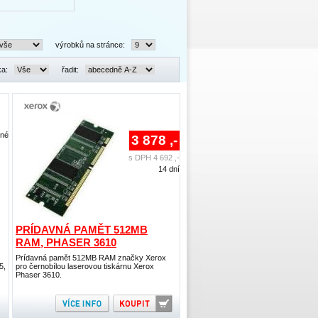
výrobků na stránce:
ka:
řadit:
lné
3 878 ,-
s DPH 4 692 ,-
14 dní
PRÍDAVNÁ PAMĚT 512MB
RAM, PHASER 3610
Prídavná pamět 512MB RAM značky Xerox
5,
pro černobílou laserovou tiskárnu Xerox
Phaser 3610.