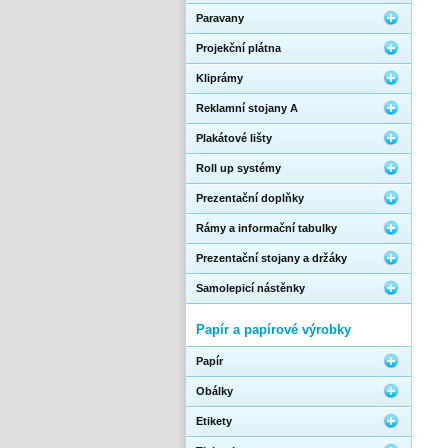
Paravany
Projekční plátna
Kliprámy
Reklamní stojany A
Plakátové lišty
Roll up systémy
Prezentační doplňky
Rámy a informační tabulky
Prezentační stojany a držáky
Samolepicí nástěnky
Papír a papírové výrobky
Papír
Obálky
Etikety