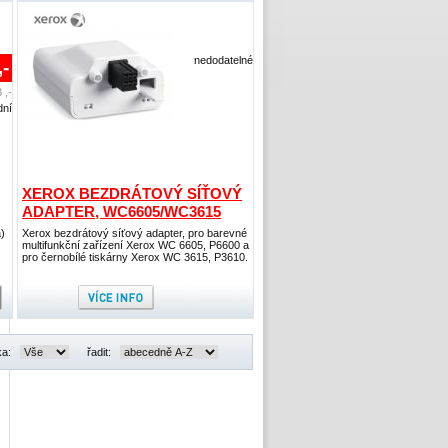
nedodatelné
,-
 ,-
dní
XEROX BEZDRÁTOVÝ SÍŤOVÝ
ADAPTER, WC6605/WC3615
)
Xerox bezdrátový síťový adapter, pro barevné
multifunkční zařízení Xerox WC 6605, P6600 a
pro černobílé tiskárny Xerox WC 3615, P3610.
ka:
řadit: