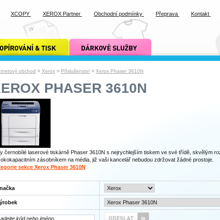
XCOPY
XEROX Partner
Obchodní podmínky
Přeprava
Kontakt
ání a tisk xcopy
dárkové služby xcopy
»
»
»
ernetový obchod
Xerox
Příslušenství
Xerox Phaser 3610N
XEROX PHASER 3610N
y černobílé laserové tiskárně Phaser 3610N s nejrychlejším tiskem ve své třídě, skvělým ro
okokapacitním zásobníkem na média, již vaši kancelář nebudou zdržovat žádné prostoje.
egorie sekce Xerox Phaser 3610N
načka
ýrobek