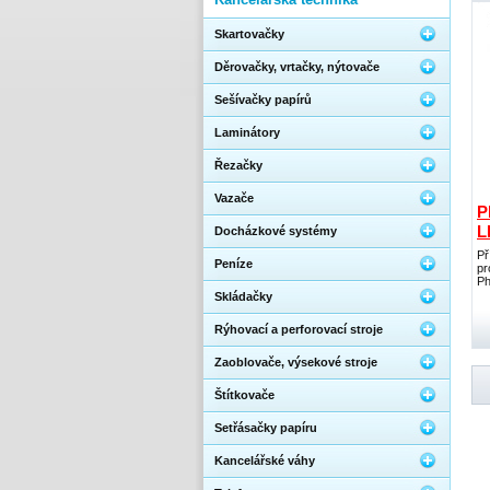
Skartovačky
Děrovačky, vrtačky, nýtovače
Sešívačky papírů
Laminátory
Řezačky
Vazače
P
L
Docházkové systémy
Př
Peníze
pr
Ph
Skládačky
Rýhovací a perforovací stroje
Zaoblovače, výsekové stroje
Štítkovače
Setřásačky papíru
Kancelářské váhy