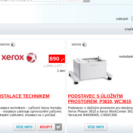
zobrazit:
znač
nedodate
890 ,-
s DPH 1 077 ,-
1 den
NSTALACE TECHNIKEM
PODSTAVEC S ÚLOŽNÝM
PROSTOREM, P3610, WC3615
stalace technikem - zařízení Xerox formátu
Podstavec s úložným prostorem pro tiskárny
 - instalace zahrnuje zprovoznění zařízení,
Xerox Phaser 3610 a Xerox WorkCenter 361
kladní zaškolení, instalaci na 1 počítač.
VersaLink B400/B405, C400/C405