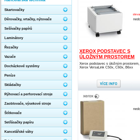
Skartovačky
slev
Děrovačky, vrtačky, nýtovače
nedo
Sešívačky papírů
Laminátory
Řezačky
XEROX PODSTAVEC S
ÚLOŽNÝM PROSTOREM
Vazače
Xerox podstavec s úložným prostorem,
Docházkové systémy
Xerox VersaLink C50x, C60x, B6xx
Peníze
Skládačky
Rýhovací a perforovací stroje
Zaoblovače, výsekové stroje
nedo
Štítkovače
Setřásačky papíru
Kancelářské váhy