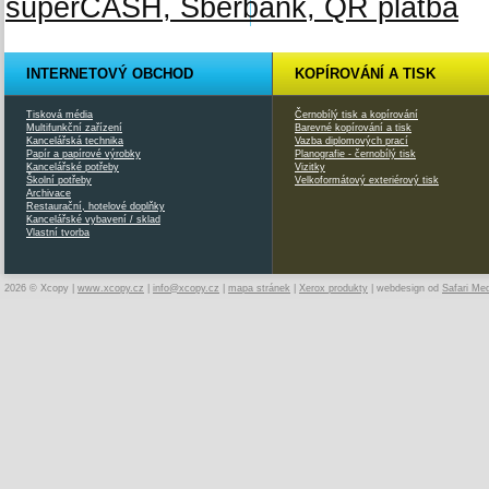
INTERNETOVÝ OBCHOD
KOPÍROVÁNÍ A TISK
Tisková média
Černobílý tisk a kopírování
Multifunkční zařízení
Barevné kopírování a tisk
Kancelářská technika
Vazba diplomových prací
Papír a papírové výrobky
Planografie - černobílý tisk
Kancelářské potřeby
Vizitky
Školní potřeby
Velkoformátový exteriérový tisk
Archivace
Restaurační, hotelové doplňky
Kancelářské vybavení / sklad
Vlastní tvorba
2026 © Xcopy |
www.xcopy.cz
|
info@xcopy.cz
|
mapa stránek
|
Xerox produkty
| webdesign od
Safari Me