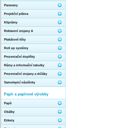
Paravany
Projekční plátna
Kliprámy
Reklamní stojany A
Plakátové lišty
Roll up systémy
Prezentační doplňky
Rámy a informační tabulky
Prezentační stojany a držáky
Samolepicí nástěnky
Papír a papírové výrobky
Papír
Obálky
Etikety