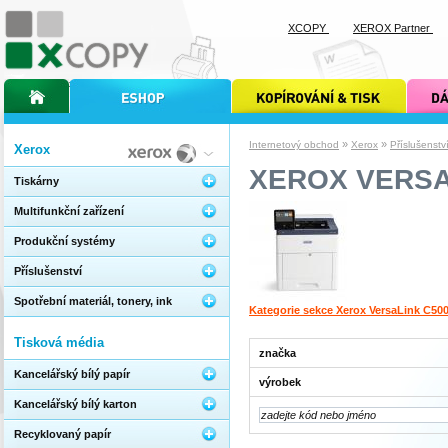
XCOPY
XEROX Partner
úvodní stránka xcopy
internetový obchod xcopy
kopírování a tisk xcopy
dárkové s
»
»
Internetový obchod
Xerox
Příslušenstv
Xerox
XEROX VERSA
Tiskárny
Multifunkční zařízení
Produkční systémy
Příslušenství
Spotřební materiál, tonery, ink
Kategorie sekce Xerox VersaLink C50
Tisková média
značka
Kancelářský bílý papír
výrobek
Kancelářský bílý karton
Recyklovaný papír