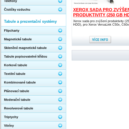
Telefony
XEROX SADA PRO ZVÝŠE
Čističky vzduchu
PRODUKTIVITY (250 GB H
Tabule a prezentační systémy
Xerox sada pro zvýšení produktivity (
HDD), pro Xerox VersaLink C50x, C60x
Flipcharty
Magnetické tabule
Skleněné magnetické tabule
Tabule popisovatelné křídou
Korkové tabule
Textilní tabule
Kombinované tabule
Plánovací tabule
Moderační tabule
Revolverové tabule
Triptychy
Vitríny