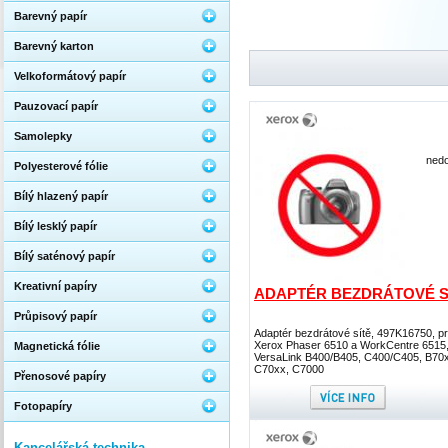
Barevný papír
Barevný karton
Velkoformátový papír
Pauzovací papír
Samolepky
nedo
Polyesterové fólie
Bílý hlazený papír
Bílý lesklý papír
Bílý saténový papír
Kreativní papíry
ADAPTÉR BEZDRÁTOVÉ S
Průpisový papír
Adaptér bezdrátové sítě, 497K16750, p
Xerox Phaser 6510 a WorkCentre 6515
Magnetická fólie
VersaLink B400/B405, C400/C405, B70
C70xx, C7000
Přenosové papíry
Fotopapíry
Kancelářská technika