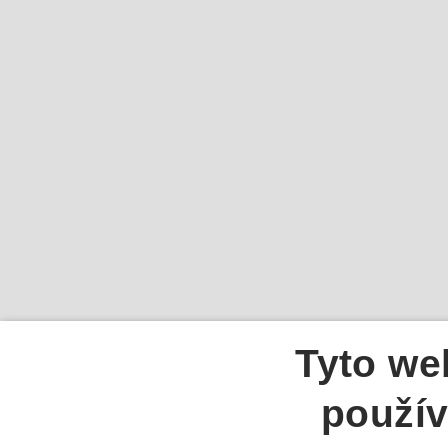
Tyto we
použív