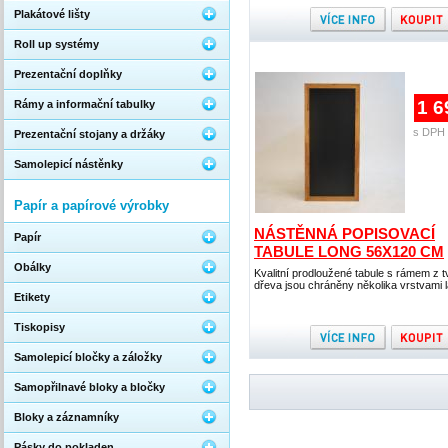
Plakátové lišty
Roll up systémy
Prezentační doplňky
1 6
Rámy a informační tabulky
s DPH 
Prezentační stojany a držáky
Samolepicí nástěnky
Papír a papírové výrobky
NÁSTĚNNÁ POPISOVACÍ
Papír
TABULE LONG 56X120 CM
Obálky
Kvalitní prodloužené tabule s rámem z 
dřeva jsou chráněny několika vrstvami 
Etikety
Tiskopisy
Samolepicí bločky a záložky
Samopřilnavé bloky a bločky
Bloky a záznamníky
Pásky do pokladen