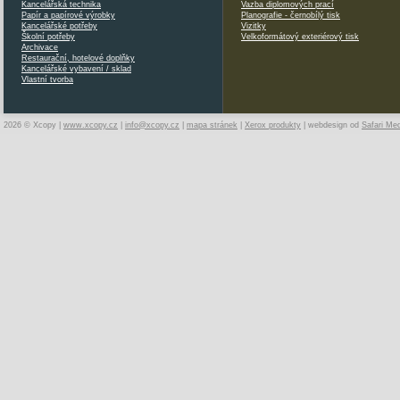
Kancelářská technika
Vazba diplomových prací
Papír a papírové výrobky
Planografie - černobílý tisk
Kancelářské potřeby
Vizitky
Školní potřeby
Velkoformátový exteriérový tisk
Archivace
Restaurační, hotelové doplňky
Kancelářské vybavení / sklad
Vlastní tvorba
2026 © Xcopy |
www.xcopy.cz
|
info@xcopy.cz
|
mapa stránek
|
Xerox produkty
| webdesign od
Safari Me