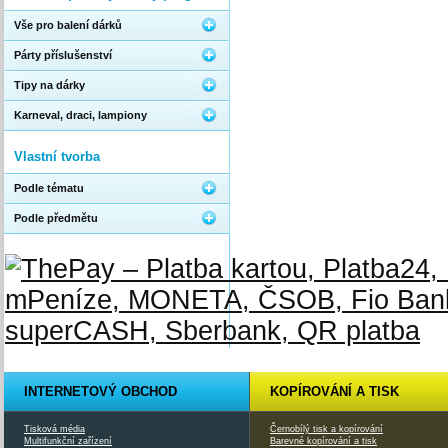
Vše pro balení dárků
Párty příslušenství
Tipy na dárky
Karneval, draci, lampiony
Vlastní tvorba
Podle tématu
Podle předmětu
INTERNETOVÝ OBCHOD
KOPÍROVÁNÍ A TISK
Tisková média
Černobílý tisk a kopírování
Multifunkční zařízení
Barevné kopírování a tisk