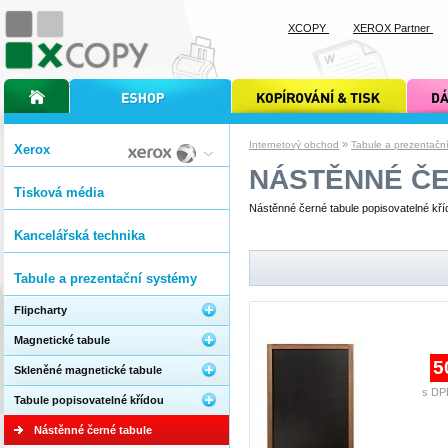
XCOPY
XEROX Partner
úvodní stránka xcopy
internetový obchod xcopy
kopírování a tisk xcopy
dárkové s
»
Internetový obchod
Tabule a prezentačn
Xerox
NÁSTĚNNÉ ČE
Tisková média
Nástěnné černé tabule popisovatelné kří
Kancelářská technika
Tabule a prezentační systémy
Flipcharty
Magnetické tabule
5
Skleněné magnetické tabule
s DP
Tabule popisovatelné křídou
Nástěnné černé tabule