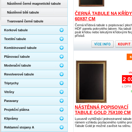
Nástěnné černé magnetické tabule
Nástěnné bílé tabule
ČERNÁ TABULE NA KŘÍDY
60X87 CM
Tvarované černé tabule
Černá křídová tabule s popisovací ploc
HDF panelu pokrytého lakem. Na tabuli 
Korkové tabule
psát křídou nebo tekutými křídovými fixy
přísluš
Textilní tabule
Kombinované tabule
Plánovací tabule
Moderační tabule
sl
Revolverové tabule
2 0
Triptychy
s DPH 
Vitríny
Paravany
NÁSTĚNNÁ POPISOVACÍ
Projekční plátna
TABULE GOLD 75X100 CM
Kliprámy
Luxusně vyhlížející jednostranné tabule
rámem vzhledu pozlaceného rytého profi
Tabule Gold je možné zavěsit na stěnu.
Reklamní stojany A