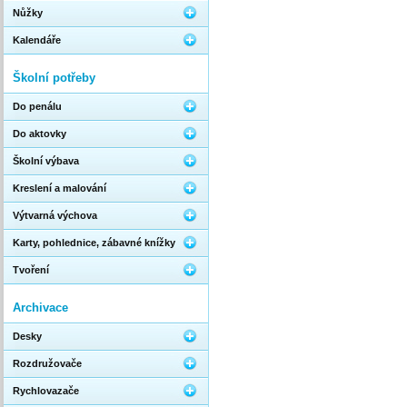
Nůžky
Kalendáře
Školní potřeby
Do penálu
Do aktovky
Školní výbava
Kreslení a malování
Výtvarná výchova
Karty, pohlednice, zábavné knížky
Tvoření
Archivace
Desky
Rozdružovače
Rychlovazače