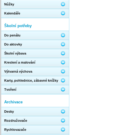
Nůžky
Kalendáře
Školní potřeby
Do penálu
Do aktovky
Školní výbava
Kreslení a malování
Výtvarná výchova
Karty, pohlednice, zábavné knížky
Tvoření
Archivace
Desky
Rozdružovače
Rychlovazače