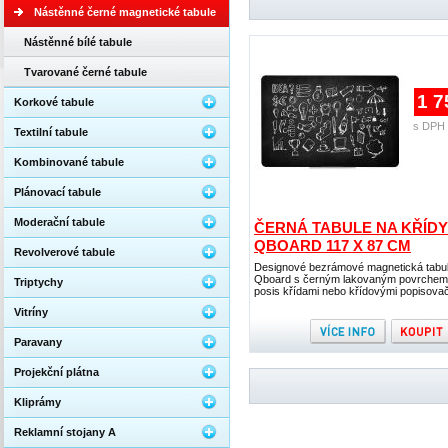
Nástěnné černé magnetické tabule
Nástěnné bílé tabule
Tvarované černé tabule
1 7
Korkové tabule
s DPH 
Textilní tabule
Kombinované tabule
Plánovací tabule
Moderační tabule
ČERNÁ TABULE NA KŘÍDY
QBOARD 117 X 87 CM
Revolverové tabule
Designové bezrámové magnetická tabu
Qboard s černým lakovaným povrchem
Triptychy
posis křídami nebo křídovými popisovač
Vitríny
Paravany
Projekční plátna
Kliprámy
Reklamní stojany A