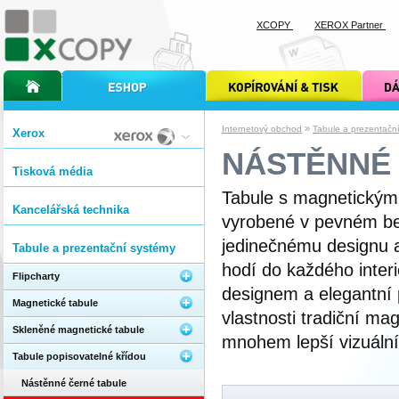
XCOPY
XEROX Partner
úvodní stránka xcopy
internetový obchod xcopy
kopírování a tisk xcopy
dárkové s
»
Internetový obchod
Tabule a prezentačn
Xerox
NÁSTĚNNÉ
Tisková média
Tabule s magnetickým
Kancelářská technika
vyrobené v pevném b
jedinečnému designu
Tabule a prezentační systémy
hodí do každého inter
Flipcharty
designem a elegantní
Magnetické tabule
vlastnosti tradiční ma
Skleněné magnetické tabule
mnohem lepší vizuální
Tabule popisovatelné křídou
Nástěnné černé tabule