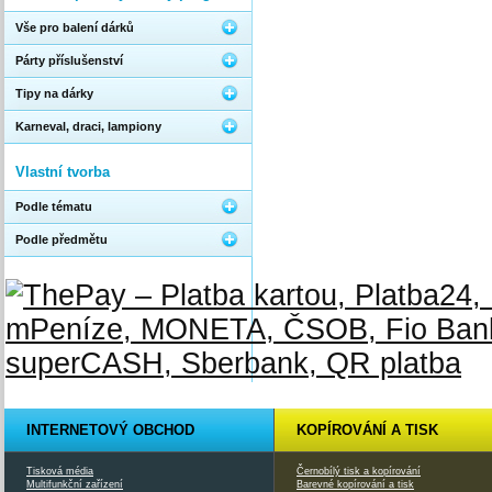
Vše pro balení dárků
Párty příslušenství
Tipy na dárky
Karneval, draci, lampiony
Vlastní tvorba
Podle tématu
Podle předmětu
INTERNETOVÝ OBCHOD
KOPÍROVÁNÍ A TISK
Tisková média
Černobílý tisk a kopírování
Multifunkční zařízení
Barevné kopírování a tisk