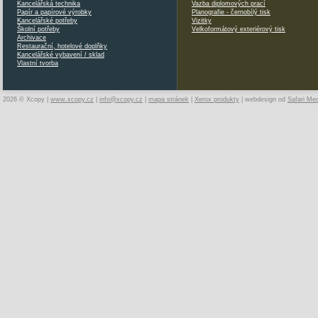
Kancelářská technika
Vazba diplomových prací
Papír a papírové výrobky
Planografie - černobílý tisk
Kancelářské potřeby
Vizitky
Školní potřeby
Velkoformátový exteriérový tisk
Archivace
Restaurační, hotelové doplňky
Kancelářské vybavení / sklad
Vlastní tvorba
2026 © Xcopy |
www.xcopy.cz
|
info@xcopy.cz
|
mapa stránek
|
Xerox produkty
| webdesign od
Safari Me