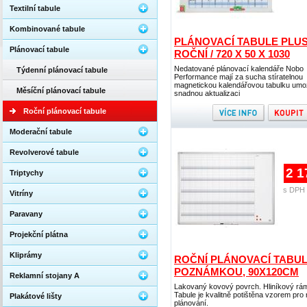
Textilní tabule
Kombinované tabule
PLÁNOVACÍ TABULE PLUS
Plánovací tabule
ROČNÍ / 720 X 50 X 1030
Nedatované plánovací kalendáře Nobo
Týdenní plánovací tabule
Performance mají za sucha stíratelnou
magnetickou kalendářovou tabulku umož
Měsíční plánovací tabule
snadnou aktualizaci
Roční plánovací tabule
Moderační tabule
Revolverové tabule
2 1
Triptychy
s DPH 
Vitríny
Paravany
Projekční plátna
Kliprámy
ROČNÍ PLÁNOVACÍ TABUL
POZNÁMKOU, 90X120CM
Reklamní stojany A
Lakovaný kovový povrch. Hliníkový rá
Tabule je kvalitně potištěna vzorem pro 
Plakátové lišty
plánování.