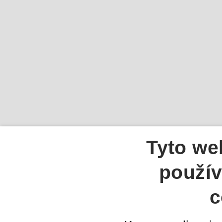
Tyto we
použív
c