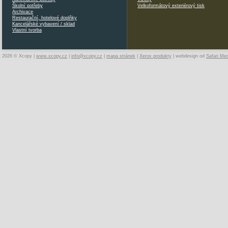
Školní potřeby
Velkoformátový exteriérový tisk
Archivace
Restaurační, hotelové doplňky
Kancelářské vybavení / sklad
Vlastní tvorba
2026 © Xcopy |
www.xcopy.cz
|
info@xcopy.cz
|
mapa stránek
|
Xerox produkty
| webdesign od
Safari Me