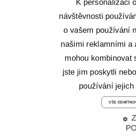
K personalizaci 
návštěvnosti používá
o vašem používání n
našimi reklamními a a
mohou kombinovat s
jste jim poskytli neb
používání jejich
VŠE ODMÍTNO
P