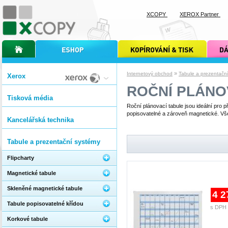
XCOPY
XEROX Partner
úvodní stránka xcopy
internetový obchod xcopy
kopírování a tisk xcopy
dárkové s
»
Internetový obchod
Tabule a prezentačn
Xerox
ROČNÍ PLÁNO
Tisková média
Roční plánovací tabule jsou ideální pro p
popisovatelné a zároveň magnetické. Vš
Kancelářská technika
Tabule a prezentační systémy
Flipcharty
Magnetické tabule
Skleněné magnetické tabule
4 2
Tabule popisovatelné křídou
s DPH 
Korkové tabule