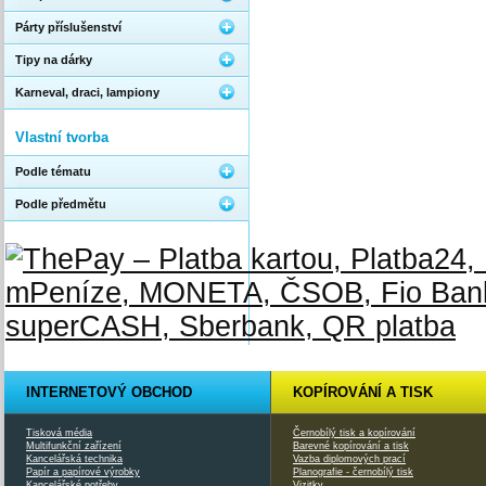
Párty příslušenství
Tipy na dárky
Karneval, draci, lampiony
Vlastní tvorba
Podle tématu
Podle předmětu
INTERNETOVÝ OBCHOD
KOPÍROVÁNÍ A TISK
Tisková média
Černobílý tisk a kopírování
Multifunkční zařízení
Barevné kopírování a tisk
Kancelářská technika
Vazba diplomových prací
Papír a papírové výrobky
Planografie - černobílý tisk
Kancelářské potřeby
Vizitky