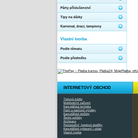
Párty příslušenství
Tipy na dárky
Karneval, draci, lampiony
Vlastní tvorba
Podle tématu
Podle předmětu
INTERNETOVÝ OBCHOD
Tisková média
Multifunkční zařízení
Kancelářská technika
Papír a papírové výrobky
Kancelářské potřeby
Školní potřeby
Archivace
Restaurační, hotelové doplňky
Kancelářské vybavení / sklad
Vlastní tvorba