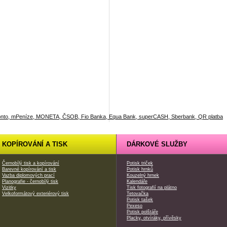
KOPÍROVÁNÍ A TISK
DÁRKOVÉ SLUŽBY
Černobílý tisk a kopírování
Potisk triček
Barevné kopírování a tisk
Potisk hrnků
Vazba diplomových prací
Kouzelný hrnek
Planografie - černobílý tisk
Kalendáře
Vizitky
Tisk fotografií na plátno
Velkoformátový exteriérový tisk
Tetovačka
Potisk tašek
Pexeso
Potisk polštáře
Placky, otvíráky, přívěsky