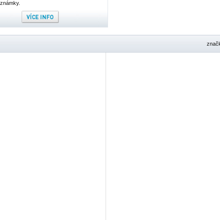
známky.
znač