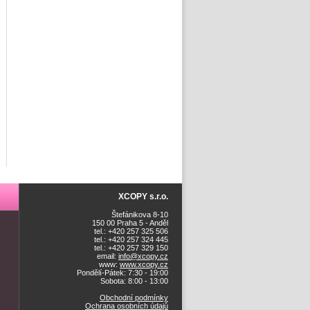
XCOPY s.r.o.
Štefánikova 8-10
150 00 Praha 5 - Anděl
tel.: +420 257 325 506
tel.: +420 257 324 445
tel.: +420 257 329 150
email:
info@xcopy.cz
www:
www.xcopy.cz
Pondělí-Pátek: 7:30 - 19:00
Sobota: 8:00 - 13:00
Obchodní podmínky
Ochrana osobních údajů