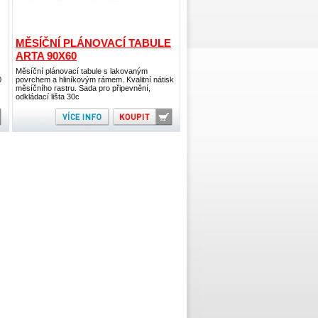
MĚSÍČNÍ PLÁNOVACÍ TABULE
ARTA 90X60
Měsíční plánovací tabule s lakovaným
0
povrchem a hliníkovým rámem. Kvalitní nátisk
měsíčního rastru. Sada pro připevnění,
odkládací lišta 30c