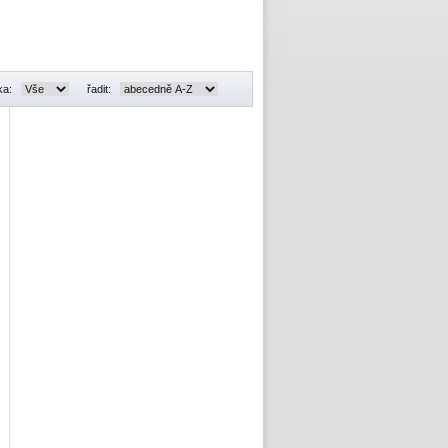
ka:
řadit: