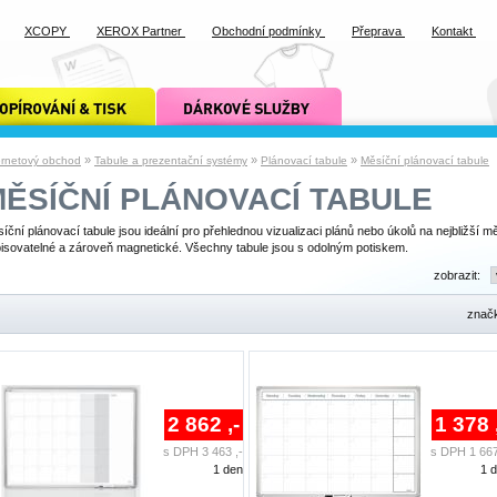
XCOPY
XEROX Partner
Obchodní podmínky
Přeprava
Kontakt
ání a tisk xcopy
dárkové služby xcopy
»
»
»
ernetový obchod
Tabule a prezentační systémy
Plánovací tabule
Měsíční plánovací tabule
ĚSÍČNÍ PLÁNOVACÍ TABULE
íční plánovací tabule jsou ideální pro přehlednou vizualizaci plánů nebo úkolů na nejbližší mě
isovatelné a zároveň magnetické. Všechny tabule jsou s odolným potiskem.
zobrazit:
znač
2 862 ,-
1 378 
s DPH 3 463 ,-
s DPH 1 667
1 den
1 