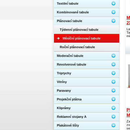
Textilní tabule
Kombinované tabule
M
Plánovací tabule
2
La
Týdenní plánovací tabule
Ta
mě
Měsíční plánovací tabule
Roční plánovací tabule
Moderační tabule
Revolverové tabule
Triptychy
Vitríny
Paravany
Projekční plátna
Kliprámy
P
M
Reklamní stojany A
Za
zo
Plakátové lišty
se