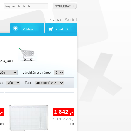
Praha
- Anděl
Přihlásit
Košík (0)
síc, jsou
výrobků na stránce:
ka:
řadit:
,-
1 842 ,-
 ,-
s DPH 2 229 ,-
den
1 den