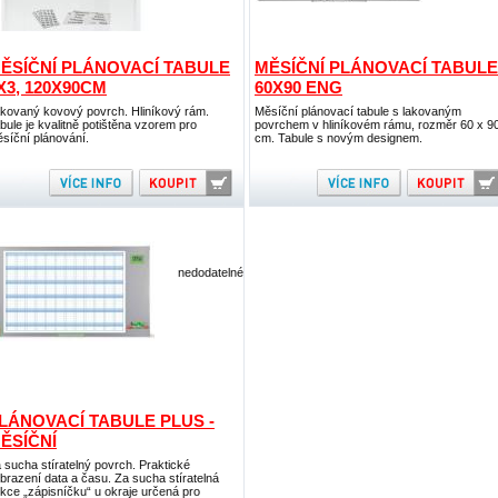
ĚSÍČNÍ PLÁNOVACÍ TABULE
MĚSÍČNÍ PLÁNOVACÍ TABULE
X3, 120X90CM
60X90 ENG
kovaný kovový povrch. Hliníkový rám.
Měsíční plánovací tabule s lakovaným
bule je kvalitně potištěna vzorem pro
povrchem v hliníkovém rámu, rozměr 60 x 9
síční plánování.
cm. Tabule s novým designem.
nedodatelné
LÁNOVACÍ TABULE PLUS -
ĚSÍČNÍ
 sucha stíratelný povrch. Praktické
brazení data a času. Za sucha stíratelná
kce „zápisníčku“ u okraje určená pro