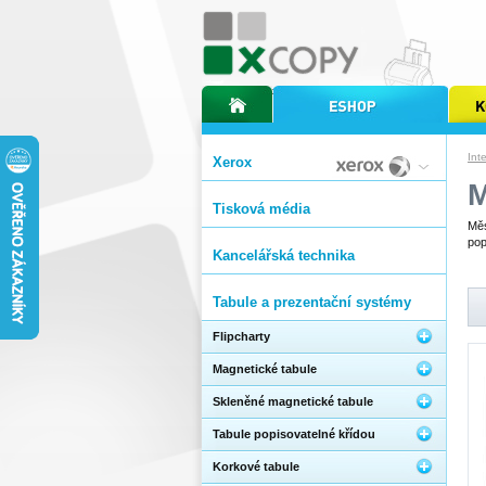
úvodní stránka xcopy
internetový obchod xcopy
kopírov
Int
Xerox
M
Tisková média
Měs
pop
Kancelářská technika
Tabule a prezentační systémy
Flipcharty
Magnetické tabule
Skleněné magnetické tabule
Tabule popisovatelné křídou
Korkové tabule