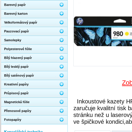
Barevný papír
Barevný karton
Velkoformátový papír
Pauzovací papír
Samolepky
Polyesterové fólie
Bílý hlazený papír
Bílý lesklý papír
Bílý saténový papír
Zob
Kreativní papíry
Průpisový papír
Inkoustové kazety HP
Magnetická fólie
zaručuje kvalitní tisk
Přenosové papíry
stránku než u laserový
Fotopapíry
ve špičkové kondici,aby
Kancelářská technika