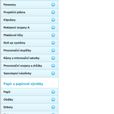
Paravany
Projekční plátna
Kliprámy
Reklamní stojany A
Plakátové lišty
Roll up systémy
Prezentační doplňky
Rámy a informační tabulky
Prezentační stojany a držáky
Samolepicí nástěnky
Papír a papírové výrobky
Papír
Obálky
Etikety