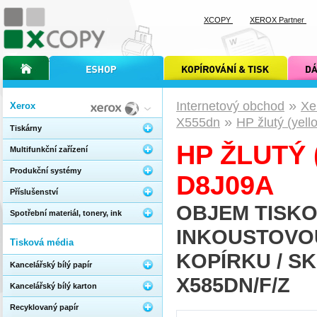
XCOPY
XEROX Partner
úvodní stránka xcopy
internetový obchod xcopy
kopírování a tisk xcopy
dárkové s
»
Internetový obchod
Xe
Xerox
»
X555dn
HP žlutý (yel
Tiskárny
HP ŽLUTÝ 
Multifunkční zařízení
Produkční systémy
D8J09A
Příslušenství
OBJEM TISKO
Spotřební materiál, tonery, ink
INKOUSTOVOU
Tisková média
KOPÍRKU / S
Kancelářský bílý papír
X585DN/F/Z
Kancelářský bílý karton
Recyklovaný papír