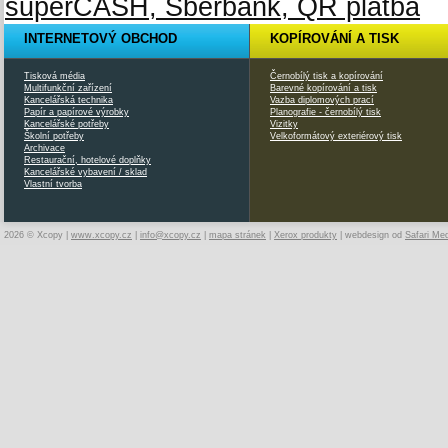
INTERNETOVÝ OBCHOD
KOPÍROVÁNÍ A TISK
Tisková média
Černobílý tisk a kopírování
Multifunkční zařízení
Barevné kopírování a tisk
Kancelářská technika
Vazba diplomových prací
Papír a papírové výrobky
Planografie - černobílý tisk
Kancelářské potřeby
Vizitky
Školní potřeby
Velkoformátový exteriérový tisk
Archivace
Restaurační, hotelové doplňky
Kancelářské vybavení / sklad
Vlastní tvorba
2026 © Xcopy |
www.xcopy.cz
|
info@xcopy.cz
|
mapa stránek
|
Xerox produkty
| webdesign od
Safari Me