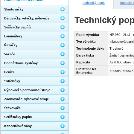
technický popis
fotogaleri
Skartovačky
Technický pop
Děrovačky, vrtačky, nýtovače
Sešívačky papírů
Popis výrobku
HP 980 - žlutá - 
Laminátory
Typ výrobku
Inkoustová cartr
Řezačky
Technologie tisku
Tryskový
Vazače
Barva tisku
Žlutá ( pigmento
Kapacita
Až 6 600 stran 
Docházkové systémy
HP OfficeJet
X555dn, X555xh,
Peníze
Enterprise
Skládačky
Rýhovací a perforovací stroje
Zaoblovače, výsekové stroje
Štítkovače
Setřásačky papíru
Kancelářské váhy