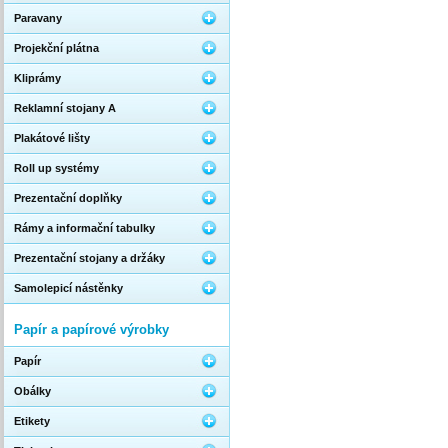
Paravany
Projekční plátna
Kliprámy
Reklamní stojany A
Plakátové lišty
Roll up systémy
Prezentační doplňky
Rámy a informační tabulky
Prezentační stojany a držáky
Samolepicí nástěnky
Papír a papírové výrobky
Papír
Obálky
Etikety