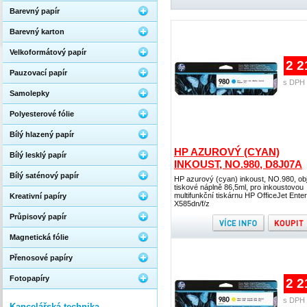
Barevný papír
Barevný karton
Velkoformátový papír
2 2
Pauzovací papír
s DPH 
Samolepky
Polyesterové fólie
Bílý hlazený papír
HP AZUROVÝ (CYAN)
Bílý lesklý papír
INKOUST, NO.980, D8J07A
Bílý saténový papír
HP azurový (cyan) inkoust, NO.980, o
tiskové náplně 86,5ml, pro inkoustovou
multifunkční tiskárnu HP OfficeJet Enter
Kreativní papíry
X585dn/f/z
Průpisový papír
Magnetická fólie
Přenosové papíry
Fotopapíry
2 2
s DPH 
Kancelářská technika