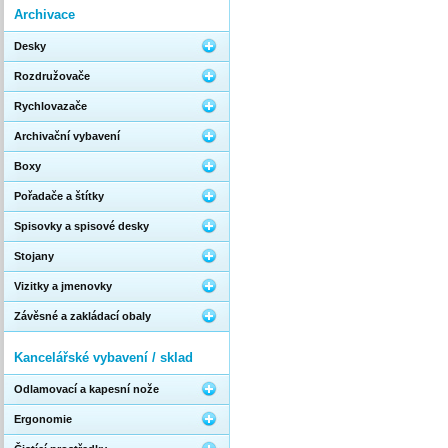
Archivace
Desky
Rozdružovače
Rychlovazače
Archivační vybavení
Boxy
Pořadače a štítky
Spisovky a spisové desky
Stojany
Vizitky a jmenovky
Závěsné a zakládací obaly
Kancelářské vybavení / sklad
Odlamovací a kapesní nože
Ergonomie