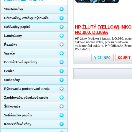
Skartovačky
Děrovačky, vrtačky, nýtovače
HP ŽLUTÝ (YELLOW) INKO
Sešívačky papírů
NO.980, D8J09A
Laminátory
HP žlutý (yellow) inkoust, NO.980, obj
tiskové náplně 83ml, pro inkoustovou
Řezačky
multifunkční tiskárnu HP OfficeJet Enter
X585dn/f/z
Vazače
Docházkové systémy
Peníze
Skládačky
Rýhovací a perforovací stroje
Zaoblovače, výsekové stroje
Štítkovače
Setřásačky papíru
Kancelářské váhy