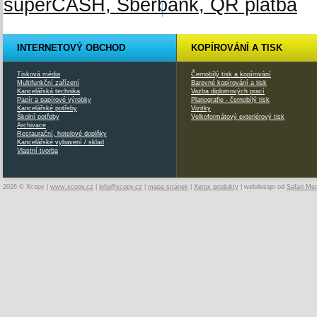
INTERNETOVÝ OBCHOD
KOPÍROVÁNÍ A TISK
Tisková média
Černobílý tisk a kopírování
Multifunkční zařízení
Barevné kopírování a tisk
Kancelářská technika
Vazba diplomových prací
Papír a papírové výrobky
Planografie - černobílý tisk
Kancelářské potřeby
Vizitky
Školní potřeby
Velkoformátový exteriérový tisk
Archivace
Restaurační, hotelové doplňky
Kancelářské vybavení / sklad
Vlastní tvorba
2026 © Xcopy |
www.xcopy.cz
|
info@xcopy.cz
|
mapa stránek
|
Xerox produkty
| webdesign od
Safari Me