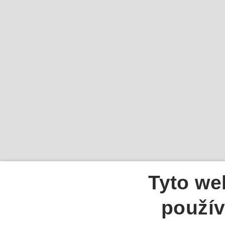
Tyto we
použív