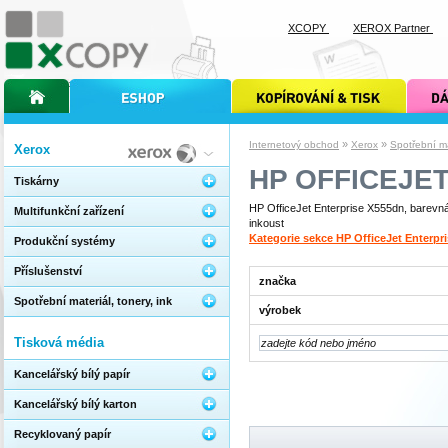
XCOPY
XEROX Partner
úvodní stránka xcopy
internetový obchod xcopy
kopírování a tisk xcopy
dárkové s
»
»
Internetový obchod
Xerox
Spotřební mat
Xerox
HP OFFICEJE
Tiskárny
HP OfficeJet Enterprise X555dn, barevná 
Multifunkční zařízení
inkoust
Kategorie sekce HP OfficeJet Enterpr
Produkční systémy
Příslušenství
značka
Spotřební materiál, tonery, ink
výrobek
Tisková média
Kancelářský bílý papír
Kancelářský bílý karton
Recyklovaný papír