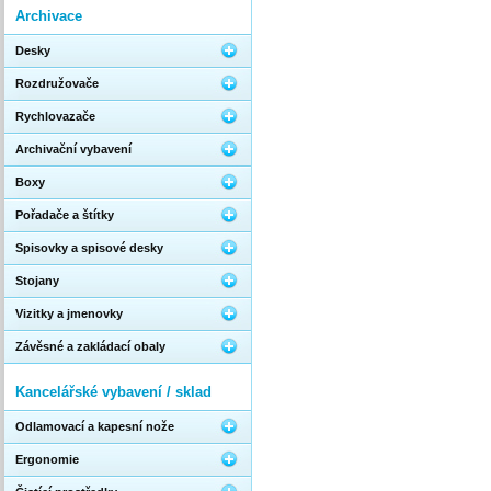
Archivace
Desky
Rozdružovače
Rychlovazače
Archivační vybavení
Boxy
Pořadače a štítky
Spisovky a spisové desky
Stojany
Vizitky a jmenovky
Závěsné a zakládací obaly
Kancelářské vybavení / sklad
Odlamovací a kapesní nože
Ergonomie