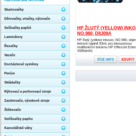
Skartovačky
Děrovačky, vrtačky, nýtovače
HP ŽLUTÝ (YELLOW) INKO
Sešívačky papírů
NO.980, D8J09A
Laminátory
HP žlutý (yellow) inkoust, NO.980, obj
tiskové náplně 83ml, pro inkoustovou
Řezačky
multifunkční tiskárnu HP OfficeJet Enter
X585dn/f/z
Vazače
Docházkové systémy
Peníze
Skládačky
Rýhovací a perforovací stroje
Zaoblovače, výsekové stroje
Štítkovače
Setřásačky papíru
Kancelářské váhy