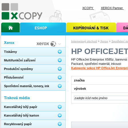
XCOPY
XEROX Partner
úvodní stránka xcopy
internetový obchod xcopy
kopírování a tisk xcopy
dárkové s
»
»
Internetový obchod
Xerox
Spotřební mat
Xerox
HP OFFICEJE
Tiskárny
HP OfficeJet Enterprise X585z, barevná i
Multifunkční zařízení
Packard, spotřební materiál, inkoust
Kategorie sekce HP OfficeJet Enterpr
Produkční systémy
Příslušenství
značka
Spotřební materiál, tonery, ink
výrobek
Tisková média
Kancelářský bílý papír
Kancelářský bílý karton
Recyklovaný papír