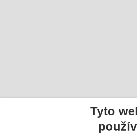
Tyto we
použív