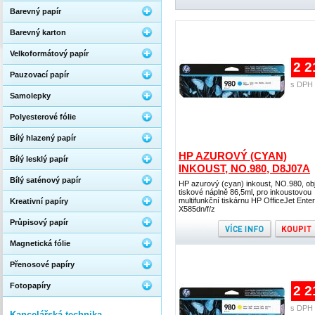
Barevný papír
Barevný karton
Velkoformátový papír
2 2
Pauzovací papír
s DPH 
Samolepky
Polyesterové fólie
Bílý hlazený papír
HP AZUROVÝ (CYAN)
Bílý lesklý papír
INKOUST, NO.980, D8J07A
Bílý saténový papír
HP azurový (cyan) inkoust, NO.980, o
tiskové náplně 86,5ml, pro inkoustovou
multifunkční tiskárnu HP OfficeJet Enter
Kreativní papíry
X585dn/f/z
Průpisový papír
Magnetická fólie
Přenosové papíry
Fotopapíry
2 2
s DPH 
Kancelářská technika