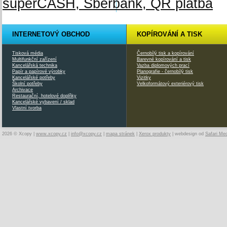
INTERNETOVÝ OBCHOD
KOPÍROVÁNÍ A TISK
Tisková média
Černobílý tisk a kopírování
Multifunkční zařízení
Barevné kopírování a tisk
Kancelářská technika
Vazba diplomových prací
Papír a papírové výrobky
Planografie - černobílý tisk
Kancelářské potřeby
Vizitky
Školní potřeby
Velkoformátový exteriérový tisk
Archivace
Restaurační, hotelové doplňky
Kancelářské vybavení / sklad
Vlastní tvorba
2026 © Xcopy |
www.xcopy.cz
|
info@xcopy.cz
|
mapa stránek
|
Xerox produkty
| webdesign od
Safari Me