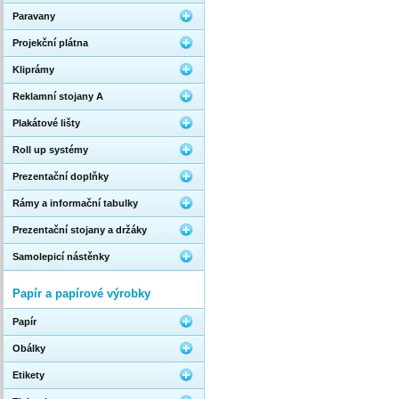
Paravany
Projekční plátna
Kliprámy
Reklamní stojany A
Plakátové lišty
Roll up systémy
Prezentační doplňky
Rámy a informační tabulky
Prezentační stojany a držáky
Samolepicí nástěnky
Papír a papírové výrobky
Papír
Obálky
Etikety