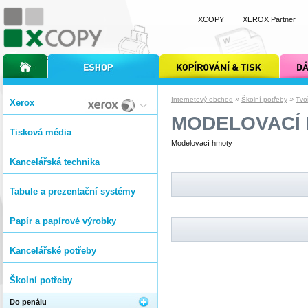
XCOPY
XEROX Partner
úvodní stránka xcopy
internetový obchod xcopy
kopírování a tisk xcopy
dárkové s
»
»
Internetový obchod
Školní potřeby
Tvo
Xerox
MODELOVACÍ
Tisková média
Modelovací hmoty
Kancelářská technika
Tabule a prezentační systémy
Papír a papírové výrobky
Kancelářské potřeby
Školní potřeby
Do penálu