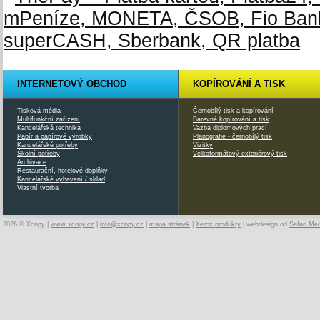
INTERNETOVÝ OBCHOD
KOPÍROVÁNÍ A TISK
Tisková média
Černobílý tisk a kopírování
Multifunkční zařízení
Barevné kopírování a tisk
Kancelářská technika
Vazba diplomových prací
Papír a papírové výrobky
Planografie - černobílý tisk
Kancelářské potřeby
Vizitky
Školní potřeby
Velkoformátový exteriérový tisk
Archivace
Restaurační, hotelové doplňky
Kancelářské vybavení / sklad
Vlastní tvorba
2026 © Xcopy |
www.xcopy.cz
|
info@xcopy.cz
|
mapa stránek
|
Xerox produkty
| webdesign od
Safari Me