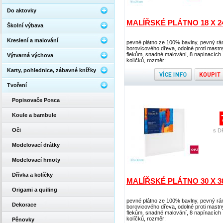
Do aktovky
MALÍŘSKÉ PLÁTNO 18 X 
Školní výbava
Kreslení a malování
pevné plátno ze 100% bavlny, pevný rá
borovicového dřeva, odolné proti mast
flekům, snadné malování, 8 napínacích
Výtvarná výchova
kolíčků, rozměr:
Karty, pohlednice, zábavné knížky
Tvoření
Popisovače Posca
Koule a bambule
Oči
s D
Modelovací drátky
Modelovací hmoty
Dřívka a kolíčky
MALÍŘSKÉ PLÁTNO 30 X 
Origami a quiling
pevné plátno ze 100% bavlny, pevný rá
Dekorace
borovicového dřeva, odolné proti mast
flekům, snadné malování, 8 napínacích
kolíčků, rozměr:
Pěnovky