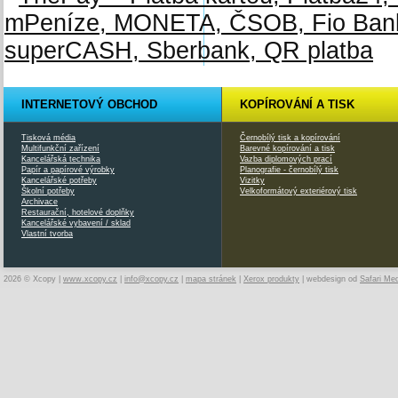
INTERNETOVÝ OBCHOD
KOPÍROVÁNÍ A TISK
Tisková média
Černobílý tisk a kopírování
Multifunkční zařízení
Barevné kopírování a tisk
Kancelářská technika
Vazba diplomových prací
Papír a papírové výrobky
Planografie - černobílý tisk
Kancelářské potřeby
Vizitky
Školní potřeby
Velkoformátový exteriérový tisk
Archivace
Restaurační, hotelové doplňky
Kancelářské vybavení / sklad
Vlastní tvorba
2026 © Xcopy |
www.xcopy.cz
|
info@xcopy.cz
|
mapa stránek
|
Xerox produkty
| webdesign od
Safari Me