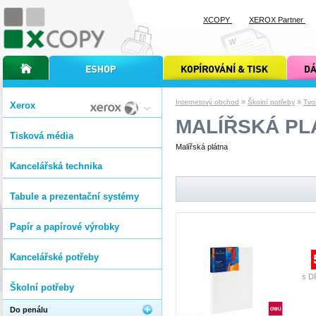
XCOPY
XEROX Partner
úvodní stránka xcopy
internetový obchod xcopy
kopírování a tisk xcopy
dárkové s
»
»
Internetový obchod
Školní potřeby
Tvo
Xerox
MALÍŘSKÁ PL
Tisková média
Malířská plátna
Kancelářská technika
Tabule a prezentační systémy
Papír a papírové výrobky
Kancelářské potřeby
s D
Školní potřeby
Do penálu