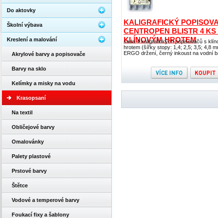
Do aktovky
KALIGRAFICKÝ POPISOV
Školní výbava
CENTROPEN BLISTR 4 KS 
KLÍNOVÝM HROTEM
Kreslení a malování
sada 4 kaligrafických popisovačů s klí
hrotem (šířky stopy: 1,4; 2,5; 3,5; 4,8 m
ERGO držení, černý inkoust na vodní b
Akrylové barvy a popisovače
Barvy na sklo
Kelímky a misky na vodu
Krasopsaní
Na textil
Obličejové barvy
Omalovánky
Palety plastové
Prstové barvy
Štětce
Vodové a temperové barvy
Foukací fixy a šablony