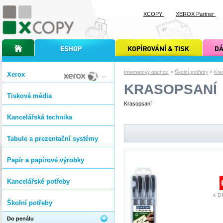
XCOPY
XEROX Partner
úvodní stránka xcopy
internetový obchod xcopy
kopírování a tisk xcopy
dárkové s
»
»
Internetový obchod
Školní potřeby
Kre
Xerox
KRASOPSANÍ
Tisková média
Krasopsaní
Kancelářská technika
Tabule a prezentační systémy
Papír a papírové výrobky
Kancelářské potřeby
s D
Školní potřeby
Do penálu