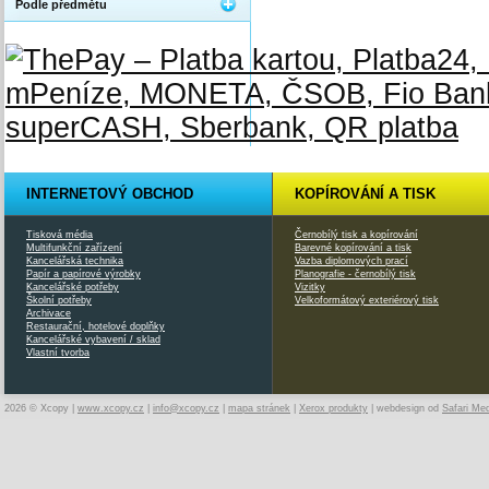
Podle předmětu
INTERNETOVÝ OBCHOD
KOPÍROVÁNÍ A TISK
Tisková média
Černobílý tisk a kopírování
Multifunkční zařízení
Barevné kopírování a tisk
Kancelářská technika
Vazba diplomových prací
Papír a papírové výrobky
Planografie - černobílý tisk
Kancelářské potřeby
Vizitky
Školní potřeby
Velkoformátový exteriérový tisk
Archivace
Restaurační, hotelové doplňky
Kancelářské vybavení / sklad
Vlastní tvorba
2026 © Xcopy |
www.xcopy.cz
|
info@xcopy.cz
|
mapa stránek
|
Xerox produkty
| webdesign od
Safari Me