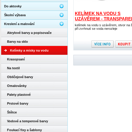
Do aktovky
KELÍMEK NA VODU S
Školní výbava
UZÁVĚREM - TRANSPARE
Kreslení a malování
kelímek na vodu s uzávěrem, otvor na š
při zvrhnutí se voda nerozleje
Akrylové barvy a popisovače
Barvy na sklo
Kelímky a misky na vodu
Krasopsaní
Na textil
Obličejové barvy
Omalovánky
Palety plastové
Prstové barvy
Štětce
Vodové a temperové barvy
Foukací fixy a šablony