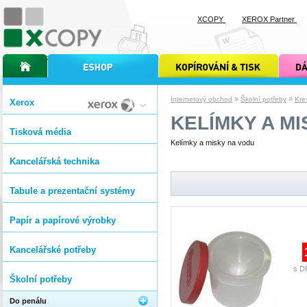
XCOPY
XEROX Partner
úvodní stránka xcopy
internetový obchod xcopy
kopírování a tisk xcopy
dárkové s
»
»
Internetový obchod
Školní potřeby
Kre
Xerox
KELÍMKY A M
Tisková média
Kelímky a misky na vodu
Kancelářská technika
Tabule a prezentační systémy
Papír a papírové výrobky
Kancelářské potřeby
s D
Školní potřeby
Do penálu