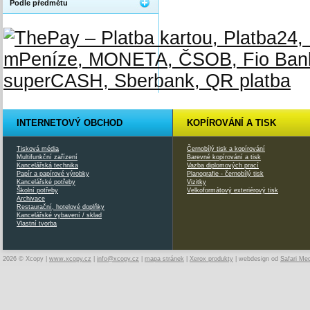
Podle předmětu
INTERNETOVÝ OBCHOD
KOPÍROVÁNÍ A TISK
Tisková média
Černobílý tisk a kopírování
Multifunkční zařízení
Barevné kopírování a tisk
Kancelářská technika
Vazba diplomových prací
Papír a papírové výrobky
Planografie - černobílý tisk
Kancelářské potřeby
Vizitky
Školní potřeby
Velkoformátový exteriérový tisk
Archivace
Restaurační, hotelové doplňky
Kancelářské vybavení / sklad
Vlastní tvorba
2026 © Xcopy |
www.xcopy.cz
|
info@xcopy.cz
|
mapa stránek
|
Xerox produkty
| webdesign od
Safari Me