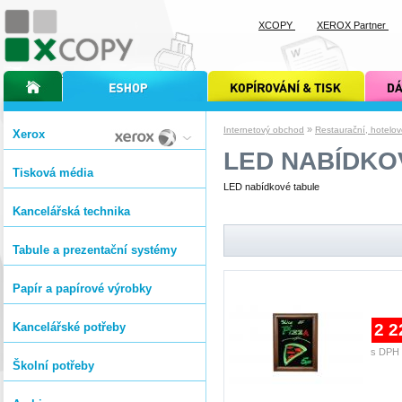
XCOPY
XEROX Partner
úvodní stránka xcopy
internetový obchod xcopy
kopírování a tisk xcopy
dárkové s
»
Internetový obchod
Restaurační, hotelo
Xerox
LED NABÍDKO
Tisková média
LED nabídkové tabule
Kancelářská technika
Tabule a prezentační systémy
Papír a papírové výrobky
Kancelářské potřeby
2 2
s DPH 
Školní potřeby