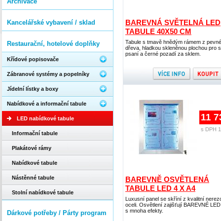
Archivace
BAREVNÁ SVĚTELNÁ LED
Kancelářské vybavení / sklad
TABULE 40X50 CM
Tabule s tmavě hnědým rámem z pevn
Restaurační, hotelové doplňky
dřeva, hladkou skleněnou plochou pro 
psaní a černé pozadí za sklem.
Křídové popisovače
Zábranové systémy a popelníky
Jídelní lístky a boxy
Nabídkové a informační tabule
11 7
LED nabídkové tabule
s DPH 1
Informační tabule
Plakátové rámy
Nabídkové tabule
Nástěnné tabule
BAREVNĚ OSVĚTLENÁ
TABULE LED 4 X A4
Stolní nabídkové tabule
Luxusní panel se skříní z kvalitní nere
oceli. Osvětlení zajišťují BAREVNÉ LED
s mnoha efekty.
Dárkové potřeby / Párty program