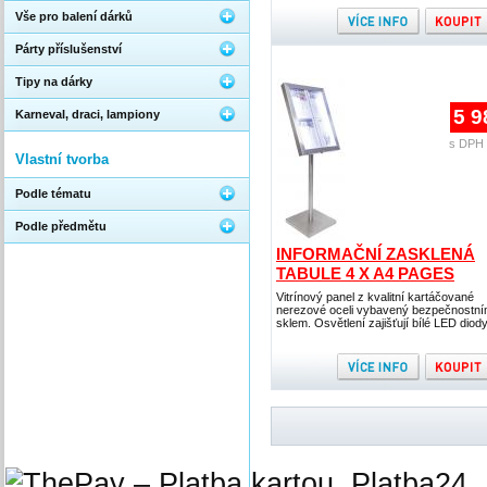
Vše pro balení dárků
Párty příslušenství
Tipy na dárky
5 9
Karneval, draci, lampiony
s DPH 
Vlastní tvorba
Podle tématu
Podle předmětu
INFORMAČNÍ ZASKLENÁ
TABULE 4 X A4 PAGES
Vitrínový panel z kvalitní kartáčované
nerezové oceli vybavený bezpečnostn
sklem. Osvětlení zajišťují bílé LED diody