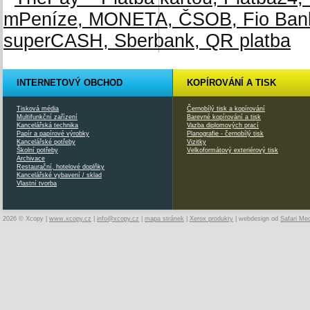
INTERNETOVÝ OBCHOD
KOPÍROVÁNÍ A TISK
Tisková média
Černobílý tisk a kopírování
Multifunkční zařízení
Barevné kopírování a tisk
Kancelářská technika
Vazba diplomových prací
Papír a papírové výrobky
Planografie - černobílý tisk
Kancelářské potřeby
Vizitky
Školní potřeby
Velkoformátový exteriérový tisk
Archivace
Restaurační, hotelové doplňky
Kancelářské vybavení / sklad
Vlastní tvorba
2026 © Xcopy |
www.xcopy.cz
|
info@xcopy.cz
|
mapa stránek
|
Xerox produkty
| webdesign od
Safari Me