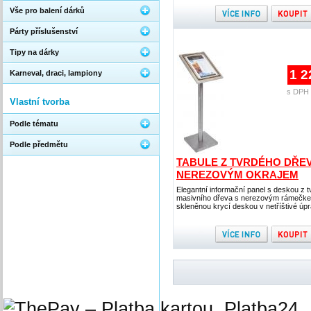
Vše pro balení dárků
Párty příslušenství
Tipy na dárky
1 2
Karneval, draci, lampiony
s DPH 
Vlastní tvorba
Podle tématu
Podle předmětu
TABULE Z TVRDÉHO DŘEV
NEREZOVÝM OKRAJEM
Elegantní informační panel s deskou z 
masivního dřeva s nerezovým rámečk
skleněnou krycí deskou v netříštivé úp