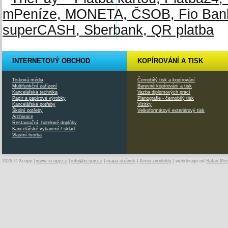
INTERNETOVÝ OBCHOD
KOPÍROVÁNÍ A TISK
Tisková média
Černobílý tisk a kopírování
Multifunkční zařízení
Barevné kopírování a tisk
Kancelářská technika
Vazba diplomových prací
Papír a papírové výrobky
Planografie - černobílý tisk
Kancelářské potřeby
Vizitky
Školní potřeby
Velkoformátový exteriérový tisk
Archivace
Restaurační, hotelové doplňky
Kancelářské vybavení / sklad
Vlastní tvorba
2026 © Xcopy |
www.xcopy.cz
|
info@xcopy.cz
|
mapa stránek
|
Xerox produkty
| webdesign od
Safari Me