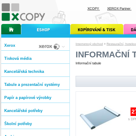
XCOPY
XEROX Partner
úvodní stránka xcopy
internetový obchod xcopy
kopírování a tisk xcopy
dárkové s
»
Internetový obchod
Restaurační, hotelo
Xerox
INFORMAČNÍ 
Tisková média
Informační tabule
Kancelářská technika
Tabule a prezentační systémy
Papír a papírové výrobky
Kancelářské potřeby
2
s DP
Školní potřeby