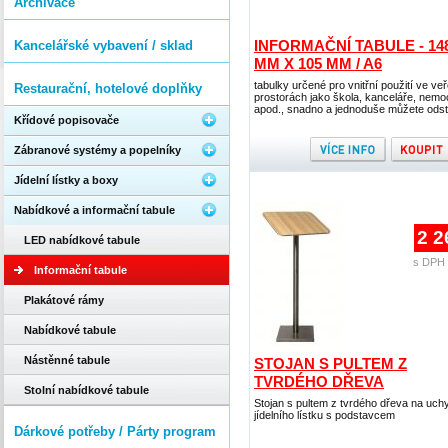
Archivace
INFORMAČNÍ TABULE - 14
Kancelářské vybavení / sklad
MM X 105 MM / A6
tabulky určené pro vnitřní použití ve ve
Restaurační, hotelové doplňky
prostorách jako škola, kanceláře, nemo
apod., snadno a jednoduše můžete odst
Křídové popisovače
Zábranové systémy a popelníky
Jídelní lístky a boxy
Nabídkové a informační tabule
2 2
LED nabídkové tabule
s DPH 
Informační tabule
Plakátové rámy
Nabídkové tabule
Nástěnné tabule
STOJAN S PULTEM Z
TVRDÉHO DŘEVA
Stolní nabídkové tabule
Stojan s pultem z tvrdého dřeva na uch
jídelního lístku s podstavcem
Dárkové potřeby / Párty program