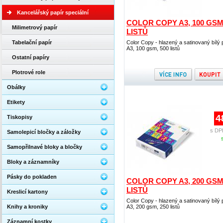
Kancelářský papír speciální
COLOR COPY A3, 100 GSM,
Milimetrový papír
LISTŮ
Tabelační papír
Color Copy - hlazený a satinovaný bílý p
A3, 100 gsm, 500 listů
Ostatní papíry
Plotrové role
Obálky
Etikety
4
Tiskopisy
s DP
Samolepicí bločky a záložky
Samopřilnavé bloky a bločky
Bloky a záznamníky
Pásky do pokladen
COLOR COPY A3, 200 GSM,
LISTŮ
Kreslicí kartony
Color Copy - hlazený a satinovaný bílý p
Knihy a kroniky
A3, 200 gsm, 250 listů
Záznamní kostky