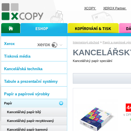
XCOPY
XEROX Partner
úvodní stránka xcopy
internetový obchod xcopy
kopírování a tisk xcopy
dárkové s
»
Internetový obchod
Papír a papírové výr
Xerox
KANCELÁŘSKÝ
Tisková média
Kancelářský papír speciální
Kancelářská technika
Tabule a prezentační systémy
Papír a papírové výrobky
Papír
4
Kancelářský papír bílý
s DP
Kancelářský papír recyklovaný
Kancelářský papír barevný