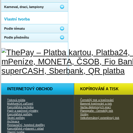
Karneval, draci, lampiony
Vlastní tvorba
Podle tématu
Podle předmětu
INTERNETOVÝ OBCHOD
KOPÍROVÁNÍ A TISK
Tisková média
Černobílý tisk a kopírování
Multifunkční zařízení
Barevné kopírování a tisk
Kancelářská technika
Vazba diplomových prací
Papír a papírové výrobky
Planografie - černobílý tisk
Kancelářské potřeby
Vizitky
Školní potřeby
Velkoformátový exteriérový tisk
Archivace
Restaurační, hotelové doplňky
Kancelářské vybavení / sklad
Vlastní tvorba