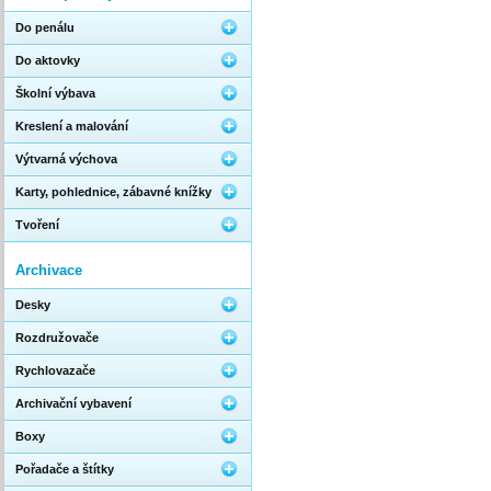
Do penálu
Do aktovky
Školní výbava
Kreslení a malování
Výtvarná výchova
Karty, pohlednice, zábavné knížky
Tvoření
Archivace
Desky
Rozdružovače
Rychlovazače
Archivační vybavení
Boxy
Pořadače a štítky