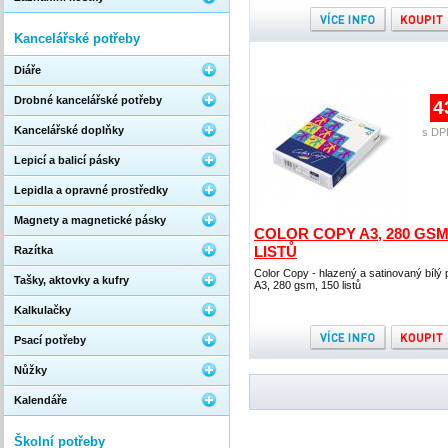
Kancelářské potřeby
Diáře
Drobné kancelářské potřeby
4
Kancelářské doplňky
s DP
Lepicí a balicí pásky
Lepidla a opravné prostředky
Magnety a magnetické pásky
COLOR COPY A3, 280 GSM,
LISTŮ
Razítka
Color Copy - hlazený a satinovaný bílý p
Tašky, aktovky a kufry
A3, 280 gsm, 150 listů
Kalkulačky
Psací potřeby
Nůžky
Kalendáře
Školní potřeby