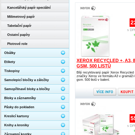
Kancelářský papír speciální
Milimetrový papír
2
Tabelační papír
s DP
Ostatní papíry
Plotrové role
Obálky
XEROX RECYCLED +, A3, 
Etikety
GSM, 500 LISTŮ
Tiskopisy
Bílý recyklovaný papír Xerox Recycled 
značky Xerox ve formátu A3 v gramáži 
gsm. 500 listů v balení.
Samolepicí bločky a záložky
Samopřilnavé bloky a bločky
Bloky a záznamníky
Pásky do pokladen
Kreslicí kartony
5
Knihy a kroniky
s DP
Záznamní kostky