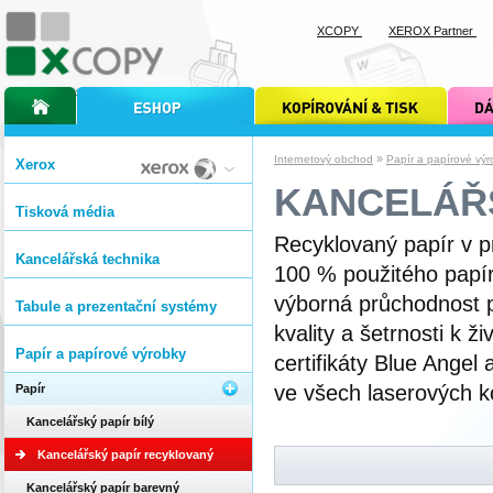
XCOPY
XEROX Partner
úvodní stránka xcopy
internetový obchod xcopy
kopírování a tisk xcopy
dárkové s
»
Internetový obchod
Papír a papírové výr
Xerox
KANCELÁŘ
Tisková média
Recyklovaný papír v p
Kancelářská technika
100 % použitého papí
výborná průchodnost p
Tabule a prezentační systémy
kvality a šetrnosti k ž
Papír a papírové výrobky
certifikáty Blue Angel
ve všech laserových ko
Papír
Kancelářský papír bílý
Kancelářský papír recyklovaný
Kancelářský papír barevný