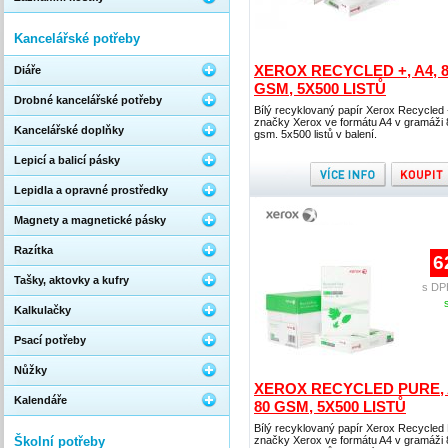
Kancelářské potřeby
XEROX RECYCLED +, A4, 
Diáře
GSM, 5X500 LISTŮ
Drobné kancelářské potřeby
Bílý recyklovaný papír Xerox Recycled 
značky Xerox ve formátu A4 v gramáži 
Kancelářské doplňky
gsm. 5x500 listů v balení.
Lepicí a balicí pásky
Lepidla a opravné prostředky
Magnety a magnetické pásky
Razítka
6
Tašky, aktovky a kufry
s DP
Kalkulačky
Psací potřeby
Nůžky
XEROX RECYCLED PURE, 
Kalendáře
80 GSM, 5X500 LISTŮ
Bílý recyklovaný papír Xerox Recycled
Školní potřeby
značky Xerox ve formátu A4 v gramáži 