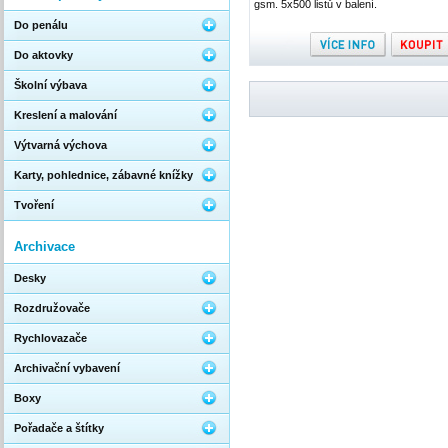
gsm. 5x500 listů v balení.
Do penálu
Do aktovky
Školní výbava
Kreslení a malování
Výtvarná výchova
Karty, pohlednice, zábavné knížky
Tvoření
Archivace
Desky
Rozdružovače
Rychlovazače
Archivační vybavení
Boxy
Pořadače a štítky