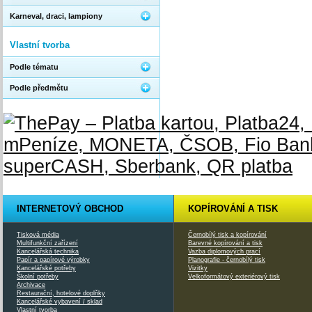
Karneval, draci, lampiony
Vlastní tvorba
Podle tématu
Podle předmětu
INTERNETOVÝ OBCHOD
KOPÍROVÁNÍ A TISK
Tisková média
Černobílý tisk a kopírování
Multifunkční zařízení
Barevné kopírování a tisk
Kancelářská technika
Vazba diplomových prací
Papír a papírové výrobky
Planografie - černobílý tisk
Kancelářské potřeby
Vizitky
Školní potřeby
Velkoformátový exteriérový tisk
Archivace
Restaurační, hotelové doplňky
Kancelářské vybavení / sklad
Vlastní tvorba