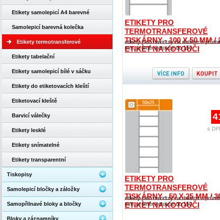
Etikety samolepicí A4 barevné
ETIKETY PRO
Samolepicí barevná kolečka
TERMOTRANSFEROVÉ
TISKÁRNY - 100 X 50 MM / 
Etikety termotransferové
etikety jsou navinuty na dutince o prům
ETIKET NA KOTOUČI
mm, průměr kotouče do 150
Etikety tabelační
Etikety samolepicí bílé v sáčku
Etikety do etiketovacích kleští
Etiketovací kleště
4
Barvicí válečky
s DP
Etikety lesklé
Etikety snímatelné
Etikety transparentní
Tiskopisy
ETIKETY PRO
TERMOTRANSFEROVÉ
Samolepicí bločky a záložky
TISKÁRNY - 50 X 25 MM / 3
etikety jsou navinuty na dutince o prům
Samopřilnavé bloky a bločky
ETIKET NA KOTOUČI
mm, průměr kotouče do 150
Bloky a záznamníky