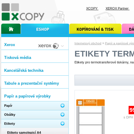
XCOPY
XEROX Partner
úvodní stránka xcopy
internetový obchod xcopy
kopírování a tisk xcopy
dárkové s
»
Internetový obchod
Papír a papírové výr
Xerox
ETIKETY TE
Tisková média
Etikety pro termotransferové tiskárny, na
Kancelářská technika
Tabule a prezentační systémy
Papír a papírové výrobky
Papír
9
Obálky
s DPH 
Etikety
Etikety samolepicí A4