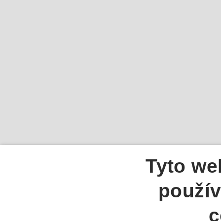
Tyto we
použív
c