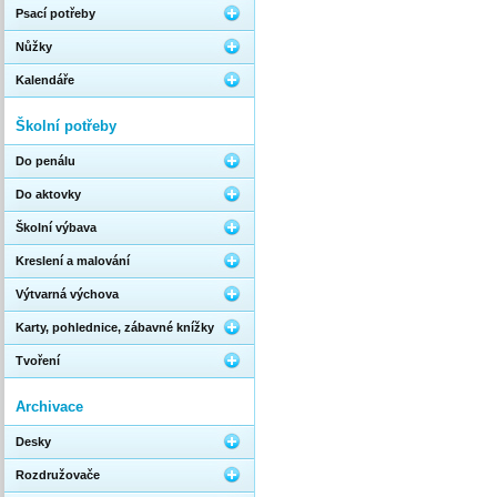
Psací potřeby
Nůžky
Kalendáře
Školní potřeby
Do penálu
Do aktovky
Školní výbava
Kreslení a malování
Výtvarná výchova
Karty, pohlednice, zábavné knížky
Tvoření
Archivace
Desky
Rozdružovače