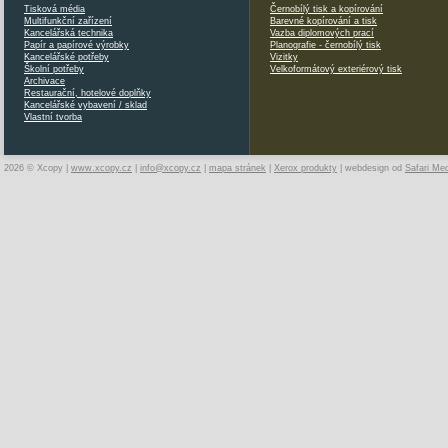
Tisková média
Černobílý tisk a kopírování
Multifunkční zařízení
Barevné kopírování a tisk
Kancelářská technika
Vazba diplomových prací
Papír a papírové výrobky
Planografie - černobílý tisk
Kancelářské potřeby
Vizitky
Školní potřeby
Velkoformátový exteriérový tisk
Archivace
Restaurační, hotelové doplňky
Kancelářské vybavení / sklad
Vlastní tvorba
2026 © Xcopy |
www.xcopy.cz
|
info@xcopy.cz
|
mapa stránek
|
Xerox produkty
| webdesign od
Safari Me