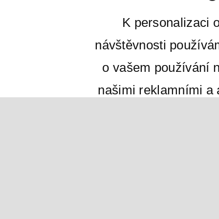
K personalizaci 
návštěvnosti používá
o vašem používání n
našimi reklamními a a
mohou kombinovat s
jste jim poskytli neb
používání jejich
VŠE ODMÍTNO