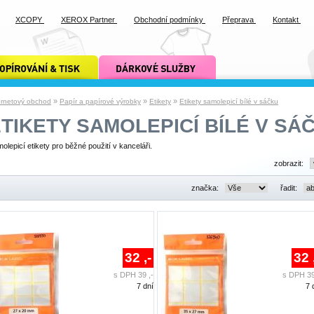
XCOPY
XEROX Partner
Obchodní podmínky
Přeprava
Kontakt
ání a tisk xcopy
dárkové služby xcopy
»
»
»
ernetový obchod
Papír a papírové výrobky
Etikety
Etikety samolepicí bílé v sáčku
TIKETY SAMOLEPICÍ BÍLÉ V SÁ
olepicí etikety pro běžné použití v kanceláři.
zobrazit:
značka:
řadit:
32 ,-
32 
s DPH 39 ,-
s DPH 39
7 dní
7 