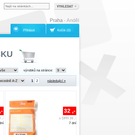
Praha
- Anděl
Přihlásit
Košík (0)
ČKU
výrobků na stránce:
1
2
následující »
,-
32 ,-
 ,-
s DPH 39 ,-
dní
7 dní