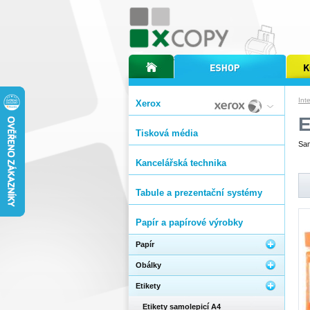
úvodní stránka xcopy
internetový obchod xcopy
kopírov
Int
Xerox
E
Tisková média
Sam
Kancelářská technika
Tabule a prezentační systémy
Papír a papírové výrobky
Papír
Obálky
Etikety
Etikety samolepicí A4