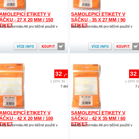
AMOLEPICÍ ETIKETY V
SAMOLEPICÍ ETIKETY V
ÁČKU - 27 X 20 MM / 150
SÁČKU - 35 X 27 MM / 90
TIKET
ETIKET
ikety na formátu A6 pro běžné použití v
etikety na formátu A6 pro běžné použití v
32 ,-
32 
s DPH 39 ,-
s DPH 39
7 dní
7 
AMOLEPICÍ ETIKETY V
SAMOLEPICÍ ETIKETY V
ÁČKU - 42 X 20 MM / 100
SÁČKU - 42 X 35 MM / 60
TIKET
ETIKET
ikety na formátu A6 pro běžné použití v
etikety na formátu A6 pro běžné použití v