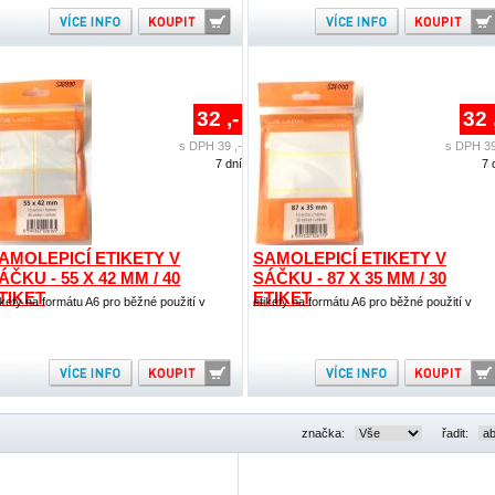
32 ,-
32 
s DPH 39 ,-
s DPH 39
7 dní
7 
AMOLEPICÍ ETIKETY V
SAMOLEPICÍ ETIKETY V
ÁČKU - 55 X 42 MM / 40
SÁČKU - 87 X 35 MM / 30
TIKET
ETIKET
ikety na formátu A6 pro běžné použití v
etikety na formátu A6 pro běžné použití v
značka:
řadit: