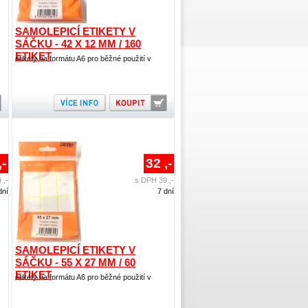
SAMOLEPICÍ ETIKETY V
SÁČKU - 42 X 12 MM / 160
ETIKET
etikety na formátu A6 pro běžné použití v
,-
32 ,-
 ,-
s DPH 39 ,-
dní
7 dní
SAMOLEPICÍ ETIKETY V
SÁČKU - 55 X 27 MM / 60
ETIKET
etikety na formátu A6 pro běžné použití v