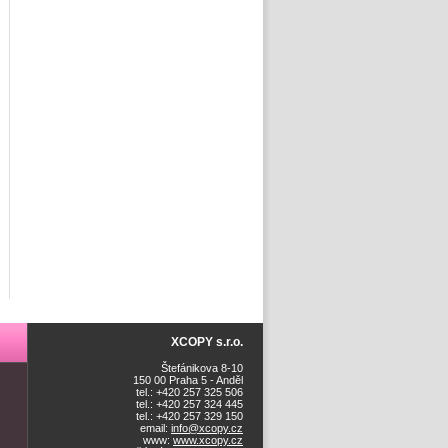
XCOPY s.r.o.
Štefánikova 8-10
150 00 Praha 5 - Anděl
tel.: +420 257 325 506
tel.: +420 257 324 445
tel.: +420 257 329 150
email:
info@xcopy.cz
www:
www.xcopy.cz