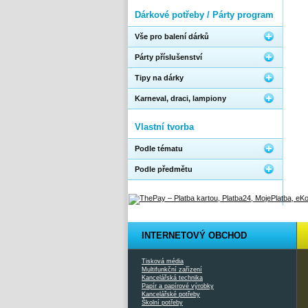
Dárkové potřeby / Párty program
Vše pro balení dárků
Párty příslušenství
Tipy na dárky
Karneval, draci, lampiony
Vlastní tvorba
Podle tématu
Podle předmětu
INTERNETOVÝ OBCHOD
Tisková média
Multifunkční zařízení
Kancelářská technika
Papír a papírové výrobky
Kancelářské potřeby
Školní potřeby