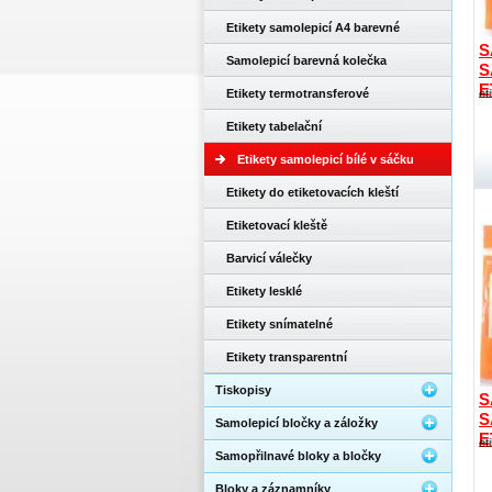
Etikety samolepicí A4 barevné
S
Samolepicí barevná kolečka
S
E
Etikety termotransferové
et
Etikety tabelační
Etikety samolepicí bílé v sáčku
Etikety do etiketovacích kleští
Etiketovací kleště
Barvicí válečky
Etikety lesklé
Etikety snímatelné
Etikety transparentní
Tiskopisy
S
S
Samolepicí bločky a záložky
E
et
Samopřilnavé bloky a bločky
Bloky a záznamníky