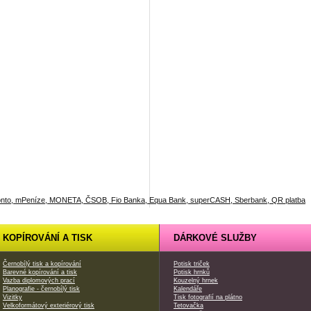
KOPÍROVÁNÍ A TISK
DÁRKOVÉ SLUŽBY
Černobílý tisk a kopírování
Potisk triček
Barevné kopírování a tisk
Potisk hrnků
Vazba diplomových prací
Kouzelný hrnek
Planografie - černobílý tisk
Kalendáře
Vizitky
Tisk fotografií na plátno
Velkoformátový exteriérový tisk
Tetovačka