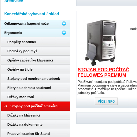
Archivace
Kancelářské vybavení / sklad
Odlamovací a kapesní nože
nedo
Ergonomie
Podpěry chodidel
Podložky pod myš
Opěrky zápěstí ke klávesnici
STOJAN POD POČÍTAČ
Opěrky na židle
FELLOWES PREMIUM
Stojany pod monitor a notebook
Používáním stojanu pod počítač Fellow
Premium podporujete čisté a uspořádan
Filtry na ochranu soukromí
pracoviště. Umožňuje bezpečné uložen
jednotky počítače.
Držáky monitorů
Stojany pod počítač a tiskárnu
Držáky na klávesnici
Držáky na dokumenty
Pracovní stanice Sit-Stand