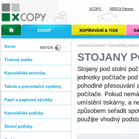
XCOPY
XEROX Partner
úvodní stránka xcopy
internetový obchod xcopy
kopírování a tisk xcopy
dárkové s
»
Internetový obchod
Kancelářské vybavení
Xerox
STOJANY P
Tisková média
Stojany pod stolní p
Kancelářská technika
jednotky počítače pod p
pohodlné přesouvání a
Tabule a prezentační systémy
počítače. Pokud nemát
Papír a papírové výrobky
umístění tiskárny, a 
způsobem seřadit spotř
Kancelářské potřeby
použijte vhodný podst
Školní potřeby