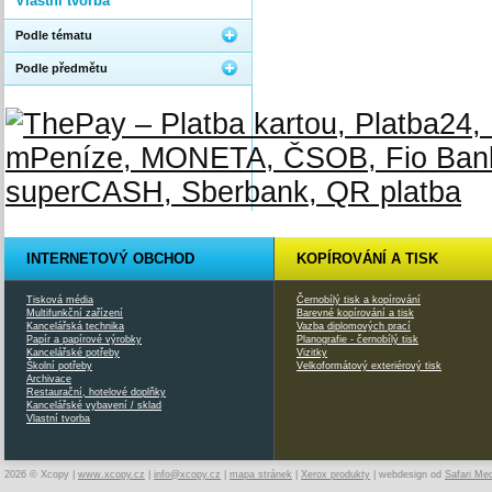
Vlastní tvorba
Podle tématu
Podle předmětu
INTERNETOVÝ OBCHOD
KOPÍROVÁNÍ A TISK
Tisková média
Černobílý tisk a kopírování
Multifunkční zařízení
Barevné kopírování a tisk
Kancelářská technika
Vazba diplomových prací
Papír a papírové výrobky
Planografie - černobílý tisk
Kancelářské potřeby
Vizitky
Školní potřeby
Velkoformátový exteriérový tisk
Archivace
Restaurační, hotelové doplňky
Kancelářské vybavení / sklad
Vlastní tvorba
2026 © Xcopy |
www.xcopy.cz
|
info@xcopy.cz
|
mapa stránek
|
Xerox produkty
| webdesign od
Safari Me