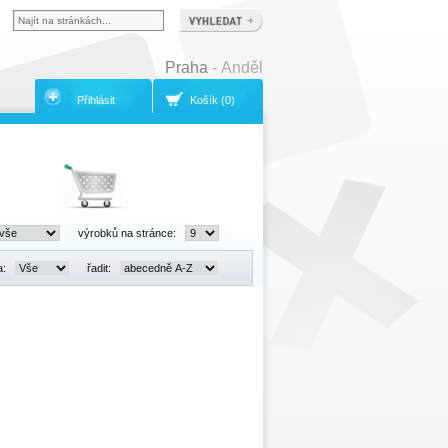
Praha
- Anděl
Přihlásit
Košík (0)
výrobků na stránce:
a:
řadit: