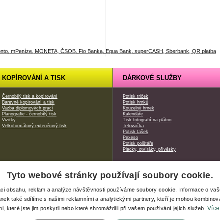
KOPÍROVÁNÍ A TISK
DÁRKOVÉ SLUŽBY
Černobílý tisk a kopírování
Potisk triček
Barevné kopírování a tisk
Potisk hrnků
Vazba diplomových prací
Kouzelný hrnek
Planografie - černobílý tisk
Kalendáře
Vizitky
Tisk fotografií na plátno
Velkoformátový exteriérový tisk
Tetovačka
Potisk tašek
Pexeso
Potisk polštáře
Placky, otvíráky, přívěsky
Tyto webové stránky používají soubory cookie.
|
Xerox produkty
| webdesign od
Safari Media
aci obsahu, reklam a analýze návštěvnosti používáme soubory cookie. Informace o va
ánek také sdílíme s našimi reklamními a analytickými partnery, kteří je mohou kombinova
Více
i, které jste jim poskytli nebo které shromáždili při vašem používání jejich služeb.