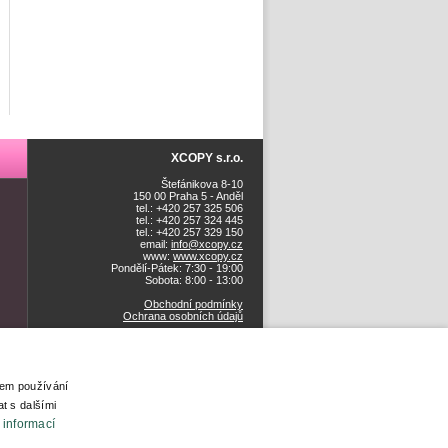
XCOPY s.r.o.
Štefánikova 8-10
150 00 Praha 5 - Anděl
tel.: +420 257 325 506
tel.: +420 257 324 445
tel.: +420 257 329 150
email:
info@xcopy.cz
www:
www.xcopy.cz
Pondělí-Pátek: 7:30 - 19:00
Sobota: 8:00 - 13:00
Obchodní podmínky
Ochrana osobních údajů
šem používání
t s dalšími
 informací