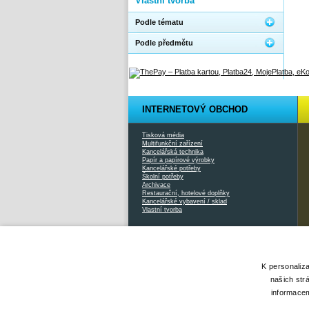
Vlastní tvorba
Podle tématu
Podle předmětu
INTERNETOVÝ OBCHOD
Tisková média
Multifunkční zařízení
Kancelářská technika
Papír a papírové výrobky
Kancelářské potřeby
Školní potřeby
Archivace
Restaurační, hotelové doplňky
Kancelářské vybavení / sklad
Vlastní tvorba
2026 © Xcopy |
www.xcopy.cz
|
info@xcopy.cz
|
mapa stránek
K personaliz
našich str
informacem