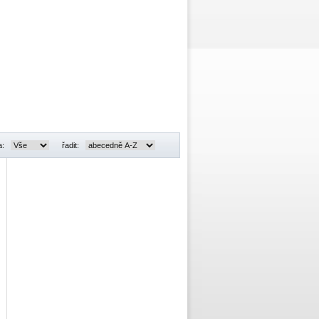
a:
řadit: