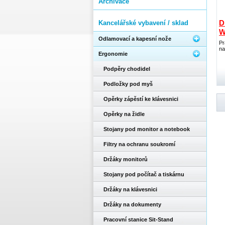
Archivace
D
Kancelářské vybavení / sklad
W
Odlamovací a kapesní nože
Pr
na
Ergonomie
Podpěry chodidel
Podložky pod myš
Opěrky zápěstí ke klávesnici
Opěrky na židle
Stojany pod monitor a notebook
Filtry na ochranu soukromí
Držáky monitorů
Stojany pod počítač a tiskárnu
Držáky na klávesnici
Držáky na dokumenty
Pracovní stanice Sit-Stand