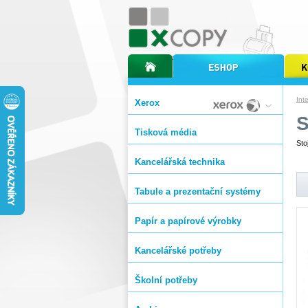
úvodní stránka xcopy
internetový obchod xcopy
kopírov
Int
Xerox
S
Tisková média
Sto
Kancelářská technika
Tabule a prezentační systémy
Papír a papírové výrobky
Kancelářské potřeby
Školní potřeby