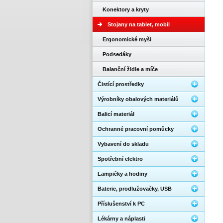
Konektory a kryty
Stojany na tablet, mobil
Ergonomické myši
Podsedáky
Balanční židle a míče
Čistící prostředky
Výrobníky obalových materiálů
Balicí materiál
Ochranné pracovní pomůcky
Vybavení do skladu
Spotřební elektro
Lampičky a hodiny
Baterie, prodlužovačky, USB
Příslušenství k PC
Lékárny a náplasti