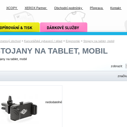
XCOPY
XEROX Partner
Obchodní podmínky
Přeprava
Kontakt
ání a tisk xcopy
dárkové služby xcopy
»
»
»
ernetový obchod
Kancelářské vybavení / sklad
Ergonomie
Stojany na tablet, mobil
TOJANY NA TABLET, MOBIL
jany na tablet, mobil
zobrazit:
značk
nedodatelné