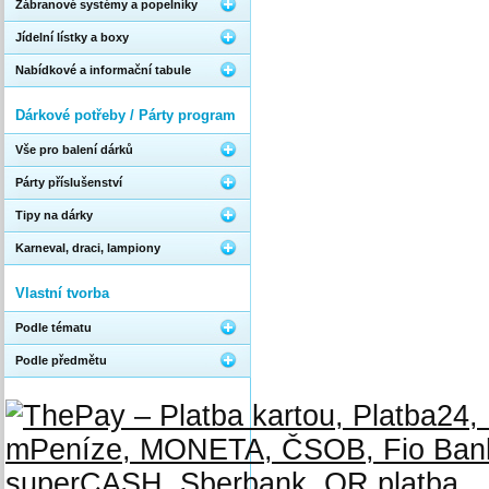
Zábranové systémy a popelníky
Jídelní lístky a boxy
Nabídkové a informační tabule
Dárkové potřeby / Párty program
Vše pro balení dárků
Párty příslušenství
Tipy na dárky
Karneval, draci, lampiony
Vlastní tvorba
Podle tématu
Podle předmětu