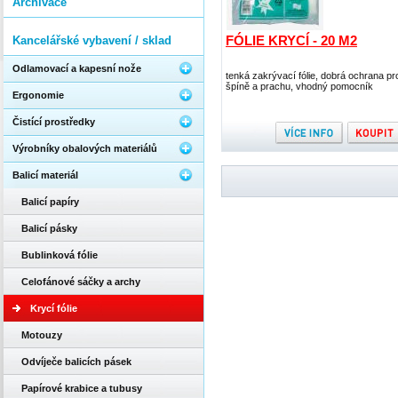
Archivace
FÓLIE KRYCÍ - 20 M2
Kancelářské vybavení / sklad
Odlamovací a kapesní nože
tenká zakrývací fólie, dobrá ochrana pro
špíně a prachu, vhodný pomocník
Ergonomie
Čistící prostředky
Výrobníky obalových materiálů
Balicí materiál
Balicí papíry
Balicí pásky
Bublinková fólie
Celofánové sáčky a archy
Krycí fólie
Motouzy
Odvíječe balicích pásek
Papírové krabice a tubusy