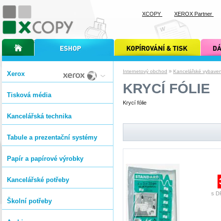
XCOPY
XEROX Partner
úvodní stránka xcopy
internetový obchod xcopy
kopírování a tisk xcopy
dárkové s
»
Internetový obchod
Kancelářské vybavení
Xerox
KRYCÍ FÓLIE
Tisková média
Krycí fólie
Kancelářská technika
Tabule a prezentační systémy
Papír a papírové výrobky
Kancelářské potřeby
s D
Školní potřeby