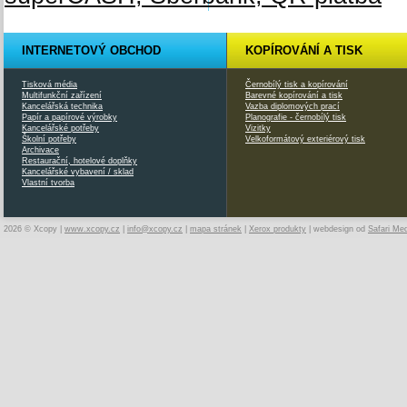
INTERNETOVÝ OBCHOD
KOPÍROVÁNÍ A TISK
Tisková média
Černobílý tisk a kopírování
Multifunkční zařízení
Barevné kopírování a tisk
Kancelářská technika
Vazba diplomových prací
Papír a papírové výrobky
Planografie - černobílý tisk
Kancelářské potřeby
Vizitky
Školní potřeby
Velkoformátový exteriérový tisk
Archivace
Restaurační, hotelové doplňky
Kancelářské vybavení / sklad
Vlastní tvorba
2026 © Xcopy |
www.xcopy.cz
|
info@xcopy.cz
|
mapa stránek
|
Xerox produkty
| webdesign od
Safari Me