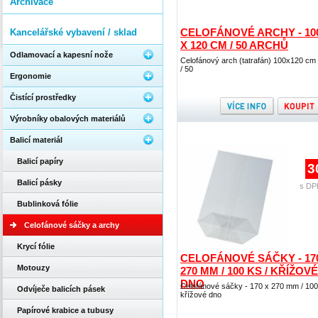
Archivace
CELOFÁNOVÉ ARCHY - 10
Kancelářské vybavení / sklad
X 120 CM / 50 ARCHŮ
Odlamovací a kapesní nože
Celofánový arch (tatrafán) 100x120 cm
/ 50
Ergonomie
Čistící prostředky
Výrobníky obalových materiálů
Balicí materiál
Balicí papíry
3
Balicí pásky
s DP
Bublinková fólie
Celofánové sáčky a archy
Krycí fólie
CELOFÁNOVÉ SÁČKY - 17
Motouzy
270 MM / 100 KS / KŘÍŽOVÉ
DNO
Celofánové sáčky - 170 x 270 mm / 100
Odvíječe balicích pásek
křížové dno
Papírové krabice a tubusy