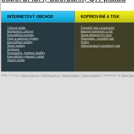
INTERNETOVÝ OBCHOD
KOPÍROVÁNÍ A TISK
Tisková média
Černobílý tisk a kopírování
Multifunkční zařízení
Barevné kopírování a tisk
Kancelářská technika
Vazba diplomových prací
Papír a papírové výrobky
Planografie - černobílý tisk
Kancelářské potřeby
Vizitky
Školní potřeby
Velkoformátový exteriérový tisk
Archivace
Restaurační, hotelové doplňky
Kancelářské vybavení / sklad
Vlastní tvorba
2026 © Xcopy |
www.xcopy.cz
|
info@xcopy.cz
|
mapa stránek
|
Xerox produkty
| webdesign od
Safari Me