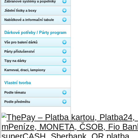
Zábranové systémy a popelníky
Jídelní lístky a boxy
Nabídkové a informační tabule
Dárkové potřeby / Párty program
Vše pro balení dárků
Párty příslušenství
Tipy na dárky
Karneval, draci, lampiony
Vlastní tvorba
Podle tématu
Podle předmětu