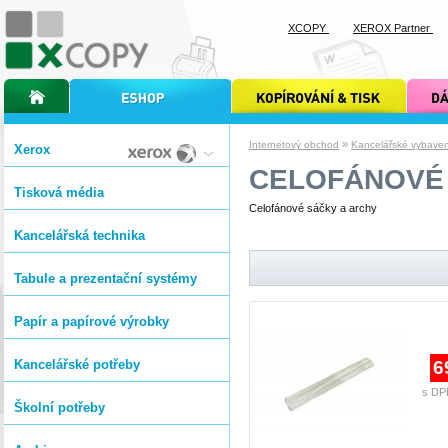
XCOPY
XEROX Partner
úvodní stránka xcopy
internetový obchod xcopy
kopírování a tisk xcopy
dárkové s
»
Internetový obchod
Kancelářské vybavení
Xerox
CELOFÁNOVÉ 
Tisková média
Celofánové sáčky a archy
Kancelářská technika
Tabule a prezentační systémy
Papír a papírové výrobky
Kancelářské potřeby
6
s DP
Školní potřeby