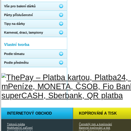
Vše pro balení dárků
Párty příslušenství
Tipy na dárky
Karneval, draci, lampiony
Vlastní tvorba
Podle tématu
Podle předmětu
INTERNETOVÝ OBCHOD
KOPÍROVÁNÍ A TISK
Tisková média
Černobílý tisk a kopírování
Multifunkční zařízení
Barevné kopírování a tisk