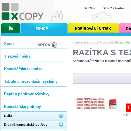
XCOPY
XEROX Partner
úvodní stránka xcopy
internetový obchod xcopy
kopírování a tisk xcopy
dárkové s
»
Internetový obchod
Kancelářské potřeby
Xerox
RAZÍTKA S T
Tisková média
Samobarvicí razítka s textem a náhradn
Kancelářská technika
Tabule a prezentační systémy
Papír a papírové výrobky
Kancelářské potřeby
1
s DP
Diáře
Drobné kancelářské potřeby