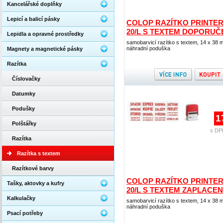
Kancelářské doplňky
Lepicí a balicí pásky
COLOP RAZÍTKO PRINTE
20/L S TEXTEM DOPORUČ
Lepidla a opravné prostředky
samobarvicí razítko s textem, 14 x 38 
náhradní poduška
Magnety a magnetické pásky
Razítka
Číslovačky
Datumky
Podušky
1
Polštářky
s DP
Razítka
Razítka s textem
Razítkové barvy
COLOP RAZÍTKO PRINTE
Tašky, aktovky a kufry
20/L S TEXTEM ZAPLACE
Kalkulačky
samobarvicí razítko s textem, 14 x 38 
náhradní poduška
Psací potřeby