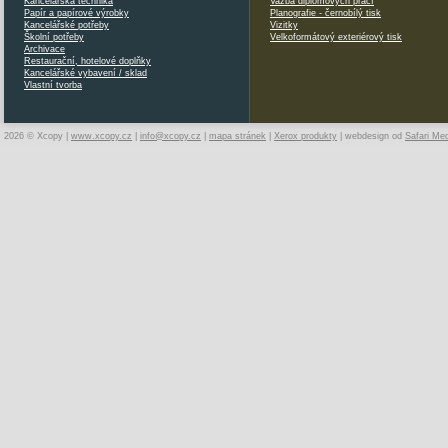
Kancelářská technika
Vazba diplomových prací
Papír a papírové výrobky
Planografie - černobílý tisk
Kancelářské potřeby
Vizitky
Školní potřeby
Velkoformátový exteriérový tisk
Archivace
Restaurační, hotelové doplňky
Kancelářské vybavení / sklad
Vlastní tvorba
2026 © Xcopy |
www.xcopy.cz
|
info@xcopy.cz
|
mapa stránek
|
Xerox produkty
| webdesign od
Safari Me