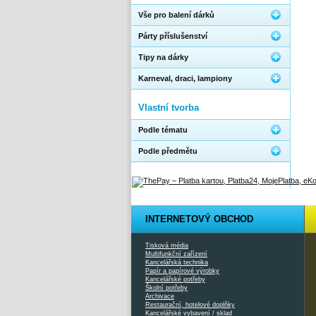
Vše pro balení dárků
Párty příslušenství
Tipy na dárky
Karneval, draci, lampiony
Vlastní tvorba
Podle tématu
Podle předmětu
INTERNETOVÝ OBCHOD
Tisková média
Multifunkční zařízení
Kancelářská technika
Papír a papírové výrobky
Kancelářské potřeby
Školní potřeby
Archivace
Restaurační, hotelové doplňky
Kancelářské vybavení / sklad