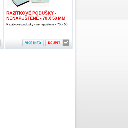
RAZÍTKOVÉ PODUŠKY -
NENAPUŠTĚNÉ - 70 X 50 MM
0
Razítkové podušky - nenapuštěné - 70 x 50