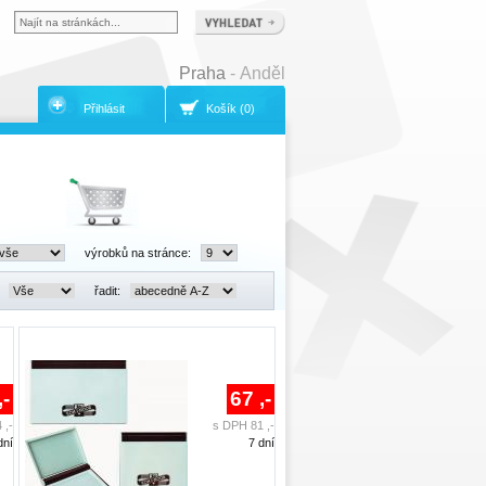
Praha
- Anděl
Přihlásit
Košík (0)
výrobků na stránce:
:
řadit:
,-
67 ,-
 ,-
s DPH 81 ,-
dní
7 dní