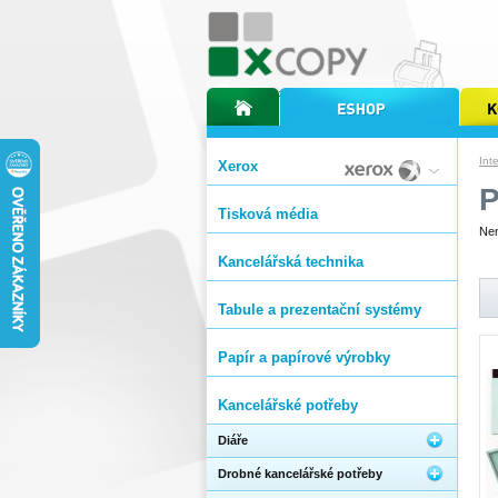
úvodní stránka xcopy
internetový obchod xcopy
kopírov
Int
Xerox
Tisková média
Nen
Kancelářská technika
Tabule a prezentační systémy
Papír a papírové výrobky
Kancelářské potřeby
Diáře
Drobné kancelářské potřeby