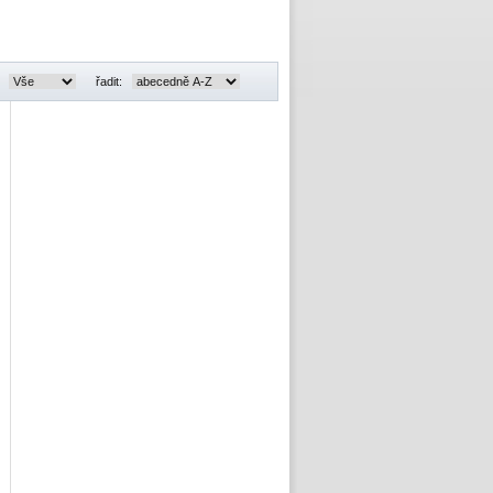
:
řadit: