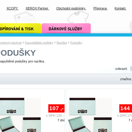
XCOPY
XEROX Partner
Obchodní podmínky
Přeprava
Kontakt
ání a tisk xcopy
dárkové služby xcopy
»
»
»
ernetový obchod
Kancelářské potřeby
Razítka
Podušky
PODUŠKY
apuštěné podušky pro razítka.
zobrazit:
značka
107 ,-
144 
s DPH 129 ,-
s DPH 174
7 dní
7 