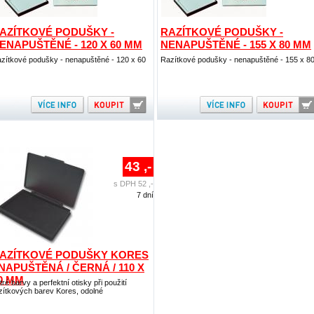
AZÍTKOVÉ PODUŠKY -
RAZÍTKOVÉ PODUŠKY -
ENAPUŠTĚNÉ - 120 X 60 MM
NENAPUŠTĚNÉ - 155 X 80 MM
zítkové podušky - nenapuštěné - 120 x 60
Razítkové podušky - nenapuštěné - 155 x 8
43 ,-
s DPH 52 ,-
7 dní
AZÍTKOVÉ PODUŠKY KORES
 NAPUŠTĚNÁ / ČERNÁ / 110 X
0 MM
tré barvy a perfektní otisky při použití
zítkových barev Kores, odolné