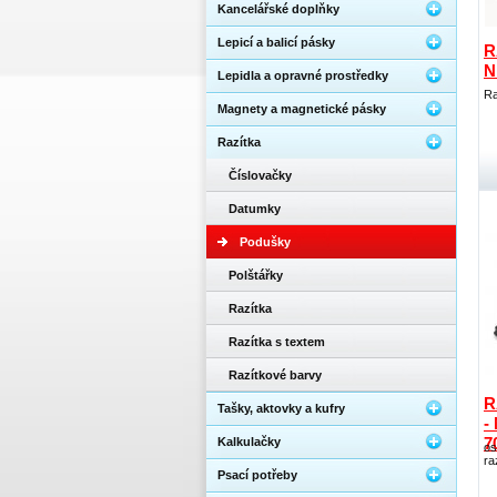
Kancelářské doplňky
Lepicí a balicí pásky
R
N
Lepidla a opravné prostředky
Ra
Magnety a magnetické pásky
Razítka
Číslovačky
Datumky
Podušky
Polštářky
Razítka
Razítka s textem
Razítkové barvy
R
Tašky, aktovky a kufry
-
7
Kalkulačky
os
ra
Psací potřeby