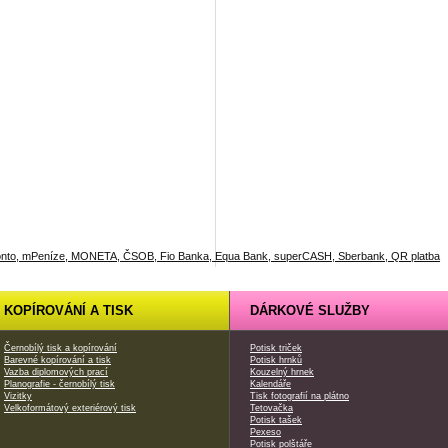
KOPÍROVÁNÍ A TISK
DÁRKOVÉ SLUŽBY
Černobílý tisk a kopírování
Potisk triček
Barevné kopírování a tisk
Potisk hrnků
Vazba diplomových prací
Kouzelný hrnek
Planografie - černobílý tisk
Kalendáře
Vizitky
Tisk fotografií na plátno
Velkoformátový exteriérový tisk
Tetovačka
Potisk tašek
Pexeso
Potisk polštáře