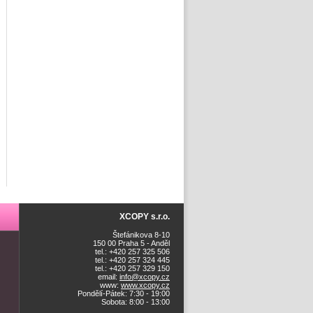
XCOPY s.r.o.
Štefánikova 8-10
150 00 Praha 5 - Anděl
tel.: +420 257 325 506
tel.: +420 257 324 445
tel.: +420 257 329 150
email:
info@xcopy.cz
www:
www.xcopy.cz
Pondělí-Pátek: 7:30 - 19:00
Sobota: 8:00 - 13:00