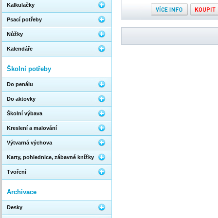
Kalkulačky
Psací potřeby
Nůžky
Kalendáře
Školní potřeby
Do penálu
Do aktovky
Školní výbava
Kreslení a malování
Výtvarná výchova
Karty, pohlednice, zábavné knížky
Tvoření
Archivace
Desky