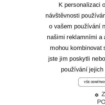
K personalizaci 
návštěvnosti používá
o vašem používání n
našimi reklamními a a
mohou kombinovat s
jste jim poskytli neb
používání jejich
VŠE ODMÍTNO
P