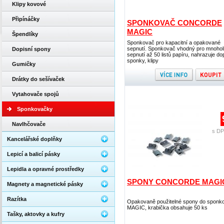
Klipy kovové
Připínáčky
SPONKOVAČ CONCORDE
MAGIC
Špendlíky
Sponkovač pro kapacitní a opakované
sepnutí. Sponkovač vhodný pro mnohol
Dopisní spony
sepnutí až 50 listů papíru, nahrazuje do
sponky, klipy
Gumičky
Drátky do sešívaček
Vytahovače spojů
Sponkovačky
Navlhčovače
s DP
Kancelářské doplňky
Lepicí a balicí pásky
Lepidla a opravné prostředky
SPONY CONCORDE MAGI
Magnety a magnetické pásky
Razítka
Opakovaně použitelné spony do sponk
MAGIC, krabička obsahuje 50 ks
Tašky, aktovky a kufry