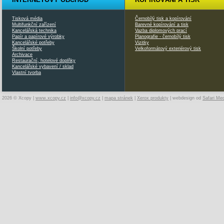
Tisková média
Černobílý tisk a kopírování
Multifunkční zařízení
Barevné kopírování a tisk
Kancelářská technika
Vazba diplomových prací
Papír a papírové výrobky
Planografie - černobílý tisk
Kancelářské potřeby
Vizitky
Školní potřeby
Velkoformátový exteriérový tisk
Archivace
Restaurační, hotelové doplňky
Kancelářské vybavení / sklad
Vlastní tvorba
2026 © Xcopy |
www.xcopy.cz
|
info@xcopy.cz
|
mapa stránek
|
Xerox produkty
| webdesign od
Safari Me