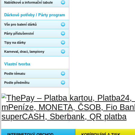
Nabídkové a informační tabule
Dárkové potřeby / Párty program
Vše pro balení dárků
Párty příslušenství
Tipy na dárky
Karneval, draci, lampiony
Vlastní tvorba
Podle tématu
Podle předmětu
INTERNETOVÝ OBCHOD
KOPÍROVÁNÍ A TISK