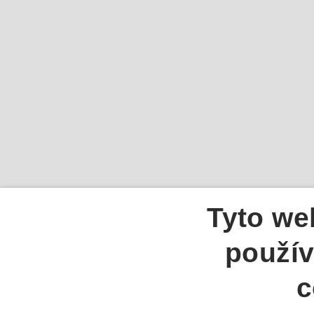
Tyto we
použív
c