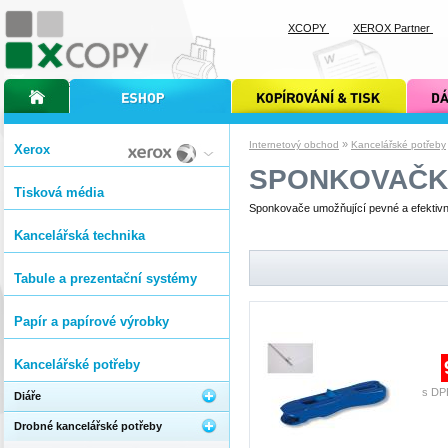
XCOPY
XEROX Partner
úvodní stránka xcopy
internetový obchod xcopy
kopírování a tisk xcopy
dárkové s
»
Internetový obchod
Kancelářské potřeby
Xerox
SPONKOVAČK
Tisková média
Sponkovače umožňující pevné a efektivn
Kancelářská technika
Tabule a prezentační systémy
Papír a papírové výrobky
Kancelářské potřeby
s DP
Diáře
Drobné kancelářské potřeby