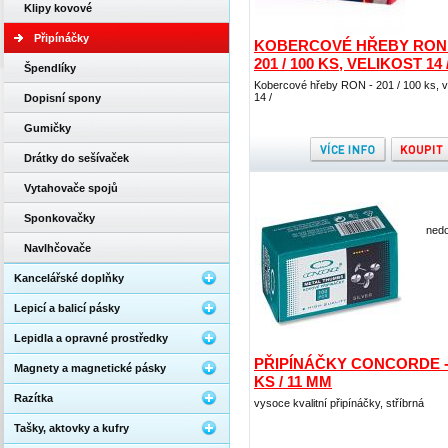
Klipy kovové
Připínáčky
KOBERCOVÉ HŘEBY RON 
201 / 100 KS, VELIKOST 14 /
Špendlíky
Kobercové hřeby RON - 201 / 100 ks, v
14 /
Dopisní spony
Gumičky
Drátky do sešívaček
Vytahovače spojů
Sponkovačky
nedo
Navlhčovače
Kancelářské doplňky
Lepicí a balicí pásky
Lepidla a opravné prostředky
PŘIPÍNÁČKY CONCORDE -
Magnety a magnetické pásky
KS / 11 MM
Razítka
vysoce kvalitní připínáčky, stříbrná
Tašky, aktovky a kufry