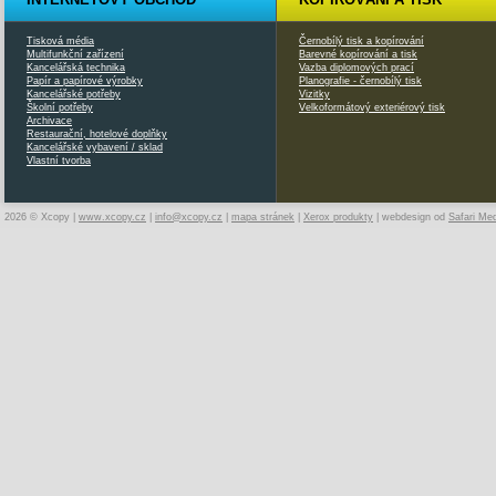
Tisková média
Černobílý tisk a kopírování
Multifunkční zařízení
Barevné kopírování a tisk
Kancelářská technika
Vazba diplomových prací
Papír a papírové výrobky
Planografie - černobílý tisk
Kancelářské potřeby
Vizitky
Školní potřeby
Velkoformátový exteriérový tisk
Archivace
Restaurační, hotelové doplňky
Kancelářské vybavení / sklad
Vlastní tvorba
2026 © Xcopy |
www.xcopy.cz
|
info@xcopy.cz
|
mapa stránek
|
Xerox produkty
| webdesign od
Safari Me