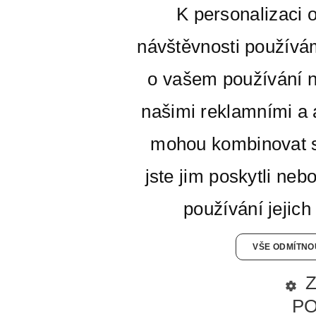
K personalizaci 
návštěvnosti používá
o vašem používání n
našimi reklamními a a
mohou kombinovat s
jste jim poskytli neb
používání jejich
VŠE ODMÍTNO
P