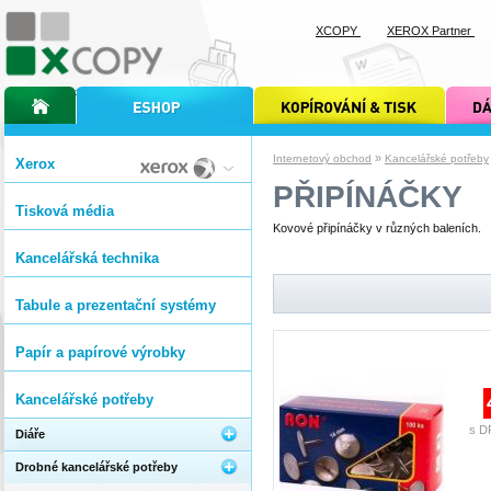
XCOPY
XEROX Partner
úvodní stránka xcopy
internetový obchod xcopy
kopírování a tisk xcopy
dárkové s
»
Internetový obchod
Kancelářské potřeby
Xerox
PŘIPÍNÁČKY
Tisková média
Kovové připínáčky v různých baleních.
Kancelářská technika
Tabule a prezentační systémy
Papír a papírové výrobky
Kancelářské potřeby
s D
Diáře
Drobné kancelářské potřeby