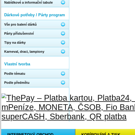
Nabídkové a informační tabule
Dárkové potřeby / Párty program
Vše pro balení dárků
Párty příslušenství
Tipy na dárky
Karneval, draci, lampiony
Vlastní tvorba
Podle tématu
Podle předmětu
INTERNETOVÝ OBCHOD
KOPÍROVÁNÍ A TISK