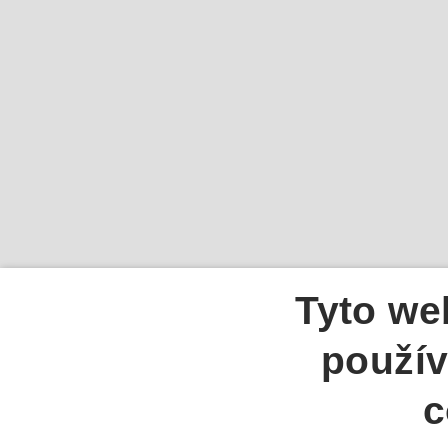
Tyto we
použív
c