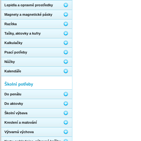
Lepidla a opravné prostředky
Magnety a magnetické pásky
Razítka
Tašky, aktovky a kufry
Kalkulačky
Psací potřeby
Nůžky
Kalendáře
Školní potřeby
Do penálu
Do aktovky
Školní výbava
Kreslení a malování
Výtvarná výchova