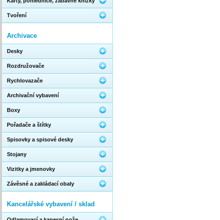
Karty, pohlednice, zábavné knížky
Tvoření
Archivace
Desky
Rozdružovače
Rychlovazače
Archivační vybavení
Boxy
Pořadače a štítky
Spisovky a spisové desky
Stojany
Vizitky a jmenovky
Závěsné a zakládací obaly
Kancelářské vybavení / sklad
Odlamovací a kapesní nože