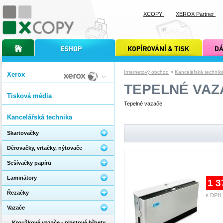
XCOPY
XEROX Partner
úvodní stránka xcopy
internetový obchod xcopy
kopírování a tisk xcopy
dárkové s
»
Internetový obchod
Kancelářská technik
Xerox
TEPELNÉ VAZ
Tisková média
Tepelné vazače
Kancelářská technika
Skartovačky
Děrovačky, vrtačky, nýtovače
Sešívačky papírů
Laminátory
1 3
Řezačky
s DPH 
Vazače
Kroužkové vazače - plastové hřbety