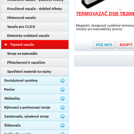
Kroužkové vazače - drátěné hřbety
TERMOVAZAČ DSB TB200
Hřebenové vazače
Elegantní, designově vydařený termov
Vazače pro CLICK
vhodný pro kancelářský provoz.
Elektricky ovládané vazače
Tepelné vazače
Stroje na kalendáře
Příslušenství k vazačům
Spotřební materiál na vazby
Docházkové systémy
Peníze
Skládačky
Rýhovací a perforovací stroje
Zaoblovače, výsekové stroje
Štítkovače