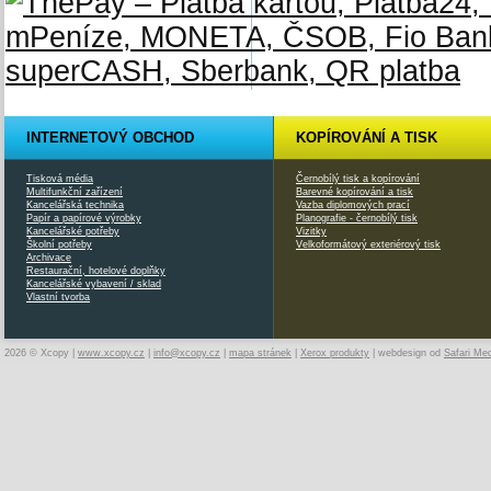
INTERNETOVÝ OBCHOD
KOPÍROVÁNÍ A TISK
Tisková média
Černobílý tisk a kopírování
Multifunkční zařízení
Barevné kopírování a tisk
Kancelářská technika
Vazba diplomových prací
Papír a papírové výrobky
Planografie - černobílý tisk
Kancelářské potřeby
Vizitky
Školní potřeby
Velkoformátový exteriérový tisk
Archivace
Restaurační, hotelové doplňky
Kancelářské vybavení / sklad
Vlastní tvorba
2026 © Xcopy |
www.xcopy.cz
|
info@xcopy.cz
|
mapa stránek
|
Xerox produkty
| webdesign od
Safari Me