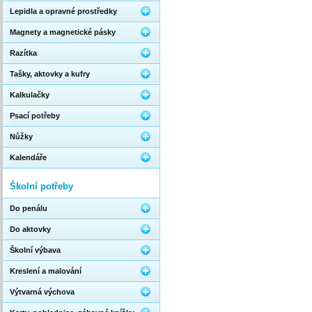
Lepidla a opravné prostředky
Magnety a magnetické pásky
Razítka
Tašky, aktovky a kufry
Kalkulačky
Psací potřeby
Nůžky
Kalendáře
Školní potřeby
Do penálu
Do aktovky
Školní výbava
Kreslení a malování
Výtvarná výchova