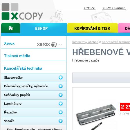
XCOPY
XEROX Partner
úvodní stránka xcopy
internetový obchod xcopy
kopírování a tisk xcopy
dárkové s
»
Internetový obchod
Kancelářská technik
Xerox
HŘEBENOVÉ 
Tisková média
Hřebenové vazače
Kancelářská technika
Skartovačky
Děrovačky, vrtačky, nýtovače
Sešívačky papírů
Laminátory
2 2
Řezačky
s DPH 
Vazače
Kroužkové vazače - plastové hřbety