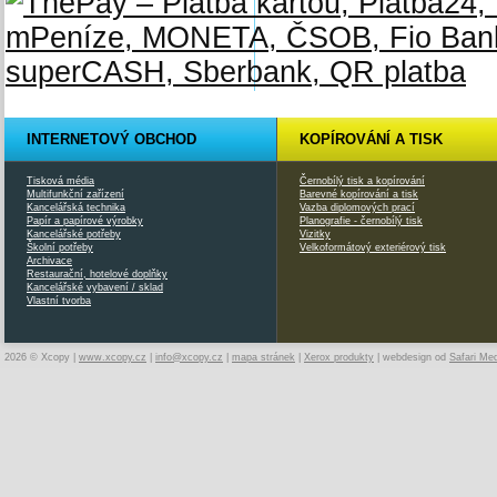
INTERNETOVÝ OBCHOD
KOPÍROVÁNÍ A TISK
Tisková média
Černobílý tisk a kopírování
Multifunkční zařízení
Barevné kopírování a tisk
Kancelářská technika
Vazba diplomových prací
Papír a papírové výrobky
Planografie - černobílý tisk
Kancelářské potřeby
Vizitky
Školní potřeby
Velkoformátový exteriérový tisk
Archivace
Restaurační, hotelové doplňky
Kancelářské vybavení / sklad
Vlastní tvorba
2026 © Xcopy |
www.xcopy.cz
|
info@xcopy.cz
|
mapa stránek
|
Xerox produkty
| webdesign od
Safari Me