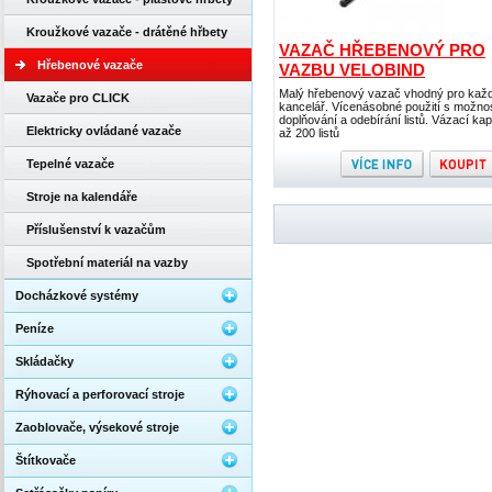
Kroužkové vazače - drátěné hřbety
VAZAČ HŘEBENOVÝ PRO
Hřebenové vazače
VAZBU VELOBIND
Malý hřebenový vazač vhodný pro kaž
Vazače pro CLICK
kancelář. Vícenásobné použití s možnos
doplňování a odebírání listů. Vázací kap
Elektricky ovládané vazače
až 200 listů
Tepelné vazače
Stroje na kalendáře
Příslušenství k vazačům
Spotřební materiál na vazby
Docházkové systémy
Peníze
Skládačky
Rýhovací a perforovací stroje
Zaoblovače, výsekové stroje
Štítkovače