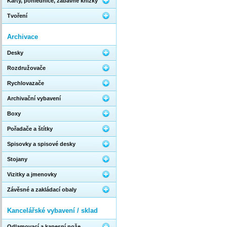
Karty, pohlednice, zábavné knížky
Tvoření
Archivace
Desky
Rozdružovače
Rychlovazače
Archivační vybavení
Boxy
Pořadače a štítky
Spisovky a spisové desky
Stojany
Vizitky a jmenovky
Závěsné a zakládací obaly
Kancelářské vybavení / sklad
Odlamovací a kapesní nože