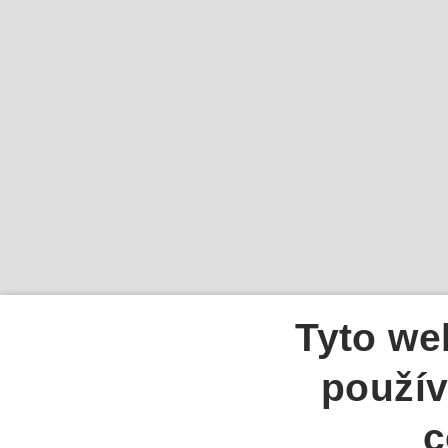
Tyto we
použív
c