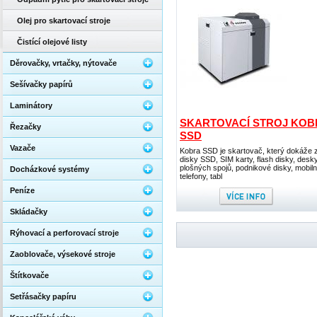
Olej pro skartovací stroje
Čistící olejové listy
Děrovačky, vrtačky, nýtovače
Sešívačky papírů
Laminátory
SKARTOVACÍ STROJ KOB
Řezačky
SSD
Vazače
Kobra SSD je skartovač, který dokáže z
disky SSD, SIM karty, flash disky, desk
plošných spojů, podnikové disky, mobiln
Docházkové systémy
telefony, tabl
Peníze
Skládačky
Rýhovací a perforovací stroje
Zaoblovače, výsekové stroje
Štítkovače
Setřásačky papíru