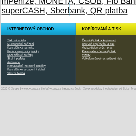
INTERNETOVÝ OBCHOD
KOPÍROVÁNÍ A TISK
Tisková média
Černobílý tisk a kopírování
Multifunkční zařízení
Barevné kopírování a tisk
Kancelářská technika
Vazba diplomových prací
Papír a papírové výrobky
Planografie - černobílý tisk
Kancelářské potřeby
Vizitky
Školní potřeby
Velkoformátový exteriérový tisk
Archivace
Restaurační, hotelové doplňky
Kancelářské vybavení / sklad
Vlastní tvorba
2026 © Xcopy |
www.xcopy.cz
|
info@xcopy.cz
|
mapa stránek
|
Xerox produkty
| webdesign od
Safari Me