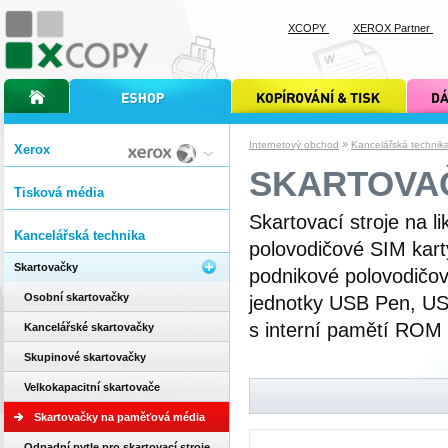
XCOPY
XEROX Partner
úvodní stránka xcopy
internetový obchod xcopy
kopírování a tisk xcopy
dárkové s
»
Internetový obchod
Kancelářská technik
Xerox
SKARTOVA
Tisková média
Skartovací stroje na li
Kancelářská technika
polovodičové SIM karty
Skartovačky
podnikové polovodičové
Osobní skartovačky
jednotky USB Pen, USB
s interní pamětí ROM
Kancelářské skartovačky
Skupinové skartovačky
Velkokapacitní skartovače
Skartovačky na paměťová média
Odpadní pytle pro skartovací stroje