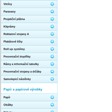
Vitríny
Paravany
Projekční plátna
Kliprámy
Reklamní stojany A
Plakátové lišty
Roll up systémy
Prezentační doplňky
Rámy a informační tabulky
Prezentační stojany a držáky
Samolepicí nástěnky
Papír a papírové výrobky
Papír
Obálky