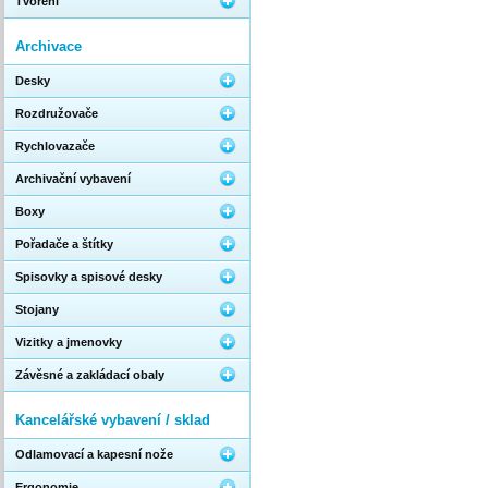
Tvoření
Archivace
Desky
Rozdružovače
Rychlovazače
Archivační vybavení
Boxy
Pořadače a štítky
Spisovky a spisové desky
Stojany
Vizitky a jmenovky
Závěsné a zakládací obaly
Kancelářské vybavení / sklad
Odlamovací a kapesní nože
Ergonomie