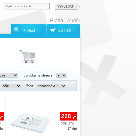
Praha
- Anděl
Přihlásit
Košík (0)
.
výrobků na stránce:
řadit:
,-
228 ,-
 ,-
s DPH 276 ,-
dní
74 dní