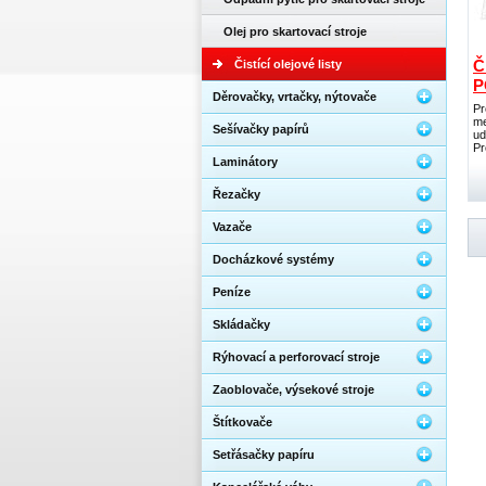
Olej pro skartovací stroje
Č
Čistící olejové listy
P
Děrovačky, vrtačky, nýtovače
Pr
me
Sešívačky papírů
ud
Pr
Laminátory
Řezačky
Vazače
Docházkové systémy
Peníze
Skládačky
Rýhovací a perforovací stroje
Zaoblovače, výsekové stroje
Štítkovače
Setřásačky papíru