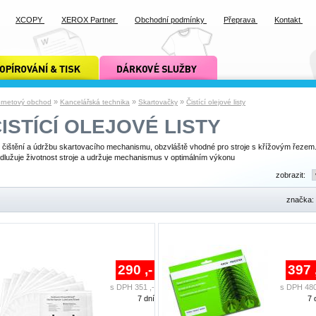
XCOPY
XEROX Partner
Obchodní podmínky
Přeprava
Kontakt
ání a tisk xcopy
dárkové služby xcopy
»
»
»
ernetový obchod
Kancelářská technika
Skartovačky
Čistící olejové listy
ISTÍCÍ OLEJOVÉ LISTY
 čištění a údržbu skartovacího mechanismu, obzvláště vhodné pro stroje s křížovým řezem
dlužuje životnost stroje a udržuje mechanismus v optimálním výkonu
zobrazit:
značka:
290 ,-
397 
s DPH 351 ,-
s DPH 480
7 dní
7 