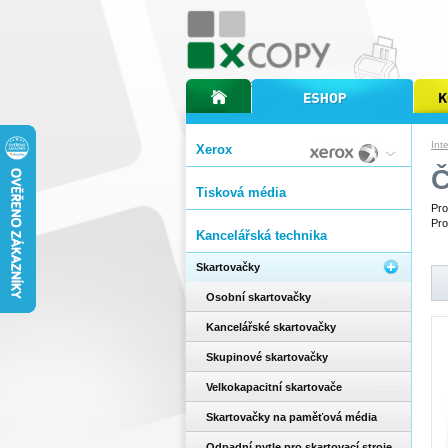
úvodní stránka xcopy
internetový obchod xcopy
kopírov
Int
Xerox
Č
Tisková média
Pro
Pro
Kancelářská technika
Skartovačky
Osobní skartovačky
Kancelářské skartovačky
Skupinové skartovačky
Velkokapacitní skartovače
Skartovačky na paměťová média
Odpadní pytle pro skartovací stroje