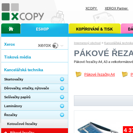
XCOPY
XEROX Partner
úvodní stránka xcopy
internetový obchod xcopy
kopírování a tisk xcopy
dárkové s
»
Internetový obchod
Kancelářská technik
Xerox
PÁKOVÉ ŘEZ
Tisková média
Pákové řezačky A4, A3 a velkoformátov
Kancelářská technika
Pákové řezačky A4
P
Skartovačky
Děrovačky, vrtačky, nýtovače
Sešívačky papírů
Laminátory
Řezačky
Kotoučové řezačky
4 3
Pákové řezačky