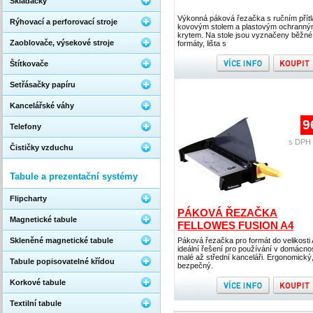
Skládačky
Výkonná páková řezačka s ručním přít
Rýhovací a perforovací stroje
kovovým stolem a plastovým ochrann
krytem. Na stole jsou vyznačeny běžn
Zaoblovače, výsekové stroje
formáty, lišta s
Štítkovače
Setřásačky papíru
Kancelářské váhy
9
Telefony
s DPH 
Čističky vzduchu
Tabule a prezentační systémy
Flipcharty
PÁKOVÁ ŘEZAČKA
Magnetické tabule
FELLOWES FUSION A4
Skleněné magnetické tabule
Páková řezačka pro formát do velikosti 
ideální řešení pro používání v domácnos
malé až střední kanceláři. Ergonomický
Tabule popisovatelné křídou
bezpečný.
Korkové tabule
Textilní tabule