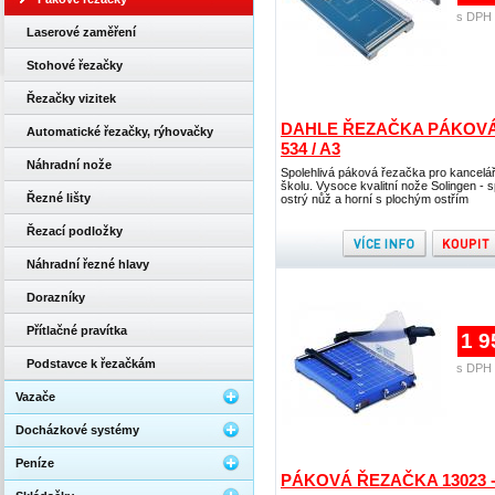
s DPH 
Laserové zaměření
Stohové řezačky
Řezačky vizitek
DAHLE ŘEZAČKA PÁKOVÁ
Automatické řezačky, rýhovačky
534 / A3
Náhradní nože
Spolehlivá páková řezačka pro kancelář
školu. Vysoce kvalitní nože Solingen - 
Řezné lišty
ostrý nůž a horní s plochým ostřím
Řezací podložky
Náhradní řezné hlavy
Dorazníky
Přítlačné pravítka
1 9
Podstavce k řezačkám
s DPH 
Vazače
Docházkové systémy
Peníze
PÁKOVÁ ŘEZAČKA 13023 -