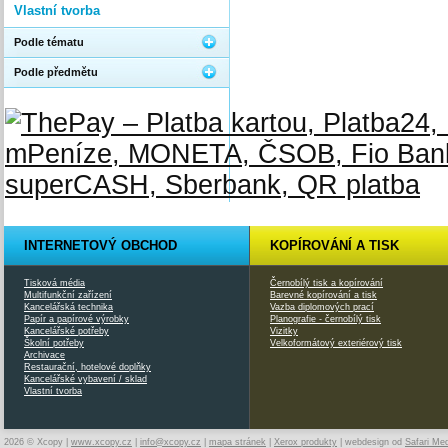
Vlastní tvorba
Podle tématu
Podle předmětu
INTERNETOVÝ OBCHOD
KOPÍROVÁNÍ A TISK
Tisková média
Černobílý tisk a kopírování
Multifunkční zařízení
Barevné kopírování a tisk
Kancelářská technika
Vazba diplomových prací
Papír a papírové výrobky
Planografie - černobílý tisk
Kancelářské potřeby
Vizitky
Školní potřeby
Velkoformátový exteriérový tisk
Archivace
Restaurační, hotelové doplňky
Kancelářské vybavení / sklad
Vlastní tvorba
2026 © Xcopy |
www.xcopy.cz
|
info@xcopy.cz
|
mapa stránek
|
Xerox produkty
| webdesign od
Safari Me