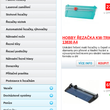
2
Laserové zaměření
s DP
Stohové řezačky
Řezačky vizitek
Automatické řezačky, rýhovačky
Náhradní nože
HOBBY ŘEZAČKA KW-TRI
13830 A4
Řezné lišty
Unikátní řešení malé řezačky s čepelí v
diamantu pro přesné a hladké řezání a
Řezací podložky
výsuvnými bočnicemi pro ideální nastav
formátu a úhl
Náhradní řezné hlavy
Dorazníky
Přítlačné pravítka
Podstavce k řezačkám
6
Vazače
s DP
Docházkové systémy
Peníze