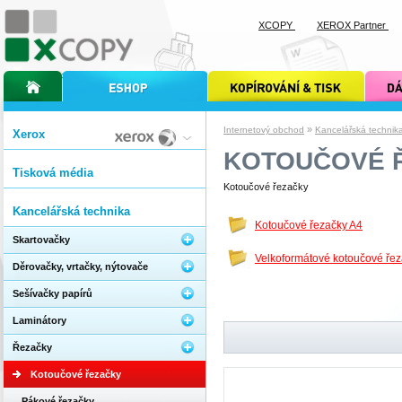
XCOPY
XEROX Partner
úvodní stránka xcopy
internetový obchod xcopy
kopírování a tisk xcopy
dárkové s
»
Internetový obchod
Kancelářská technik
Xerox
KOTOUČOVÉ 
Tisková média
Kotoučové řezačky
Kancelářská technika
Kotoučové řezačky A4
Skartovačky
Velkoformátové kotoučové ře
Děrovačky, vrtačky, nýtovače
Sešívačky papírů
Laminátory
Řezačky
Kotoučové řezačky
Pákové řezačky