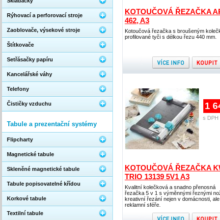
Skládačky
KOTOUČOVÁ ŘEZAČKA A
Rýhovací a perforovací stroje
462, A3
Zaoblovače, výsekové stroje
Kotoučová řezačka s broušeným koleč
profilované tyči s délkou řezu 440 mm.
Štítkovače
Setřásačky papíru
Kancelářské váhy
Telefony
Čističky vzduchu
1 6
s DPH 
Tabule a prezentační systémy
Flipcharty
Magnetické tabule
KOTOUČOVÁ ŘEZAČKA 
Skleněné magnetické tabule
TRIO 13139 5V1 A3
Tabule popisovatelné křídou
Kvalitní kolečková a snadno přenosná
řezačka 5 v 1 s výměnnými řeznými nož
Korkové tabule
kreativní řezání nejen v domácnosti, ale 
reklamní sféře.
Textilní tabule