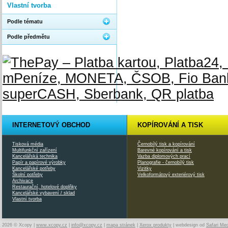
Vlastní tvorba
Podle tématu
Podle předmětu
INTERNETOVÝ OBCHOD
KOPÍROVÁNÍ A TISK
Tisková média
Černobílý tisk a kopírování
Multifunkční zařízení
Barevné kopírování a tisk
Kancelářská technika
Vazba diplomových prací
Papír a papírové výrobky
Planografie - černobílý tisk
Kancelářské potřeby
Vizitky
Školní potřeby
Velkoformátový exteriérový tisk
Archivace
Restaurační, hotelové doplňky
Kancelářské vybavení / sklad
Vlastní tvorba
2026 © Xcopy |
www.xcopy.cz
|
info@xcopy.cz
|
mapa stránek
|
Xerox produkty
| webdesign od
Safari Me