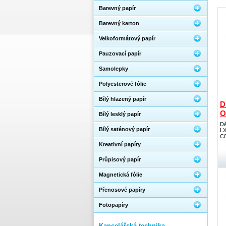
Barevný papír
Barevný karton
Velkoformátový papír
Pauzovací papír
Samolepky
Polyesterové fólie
Bílý hlazený papír
D
O
Bílý lesklý papír
Dě
Bílý saténový papír
LX
C8
Kreativní papíry
Průpisový papír
Magnetická fólie
Přenosové papíry
Fotopapíry
Kancelářská technika