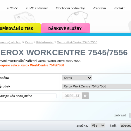
XCOPY
XEROX Partner
Obchodní podmínky
Přeprava
Kontakt
ání a tisk xcopy
dárkové služby xcopy
»
»
»
ernetový obchod
Xerox
Příslušenství
Xerox WorkCentre 7545/7556
XEROX WORKCENTRE 7545/7556
evné multifunkční zařízení Xerox WorkCentre 7545/7556
egorie sekce Xerox WorkCentre 7545/7556
načka
ýrobek
zobrazit:
značka:
řadit: