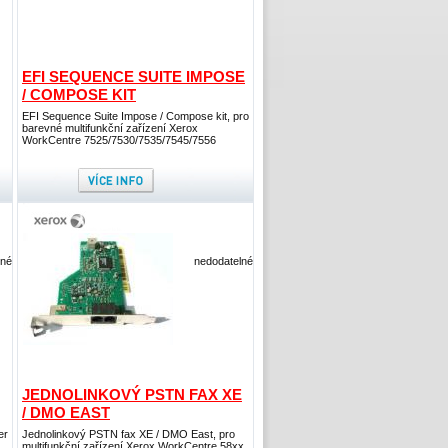
EFI SEQUENCE SUITE IMPOSE
/ COMPOSE KIT
EFI Sequence Suite Impose / Compose kit, pro
barevné multifunkční zařízení Xerox
WorkCentre 7525/7530/7535/7545/7556
lné
nedodatelné
JEDNOLINKOVÝ PSTN FAX XE
/ DMO EAST
er
Jednolinkový PSTN fax XE / DMO East, pro
multifunkční zařízení Xerox WorkCentre 58xx,