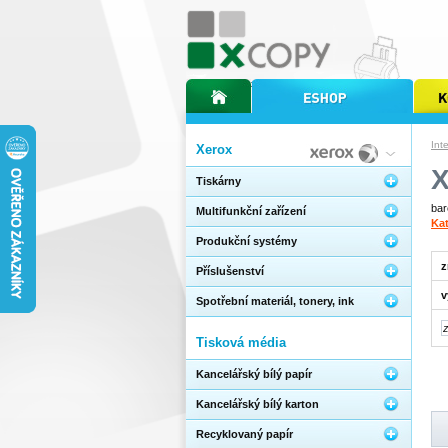
úvodní stránka xcopy
internetový obchod xcopy
kopírov
Int
Xerox
Tiskárny
bar
Multifunkční zařízení
Kat
Produkční systémy
z
Příslušenství
v
Spotřební materiál, tonery, ink
Tisková média
Kancelářský bílý papír
Kancelářský bílý karton
Recyklovaný papír