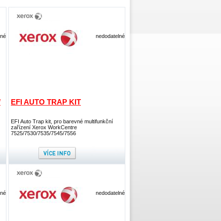
lné
nedodatelné
/
EFI AUTO TRAP KIT
EFI Auto Trap kit, pro barevné multifunkční
zařízení Xerox WorkCentre
7525/7530/7535/7545/7556
lné
nedodatelné