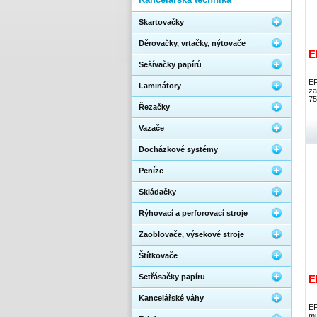
Skartovačky
Děrovačky, vrtačky, nýtovače
E
Sešívačky papírů
EF
Laminátory
za
75
Řezačky
Vazače
Docházkové systémy
Peníze
Skládačky
Rýhovací a perforovací stroje
Zaoblovače, výsekové stroje
Štítkovače
Setřásačky papíru
E
Kancelářské váhy
EF
mu