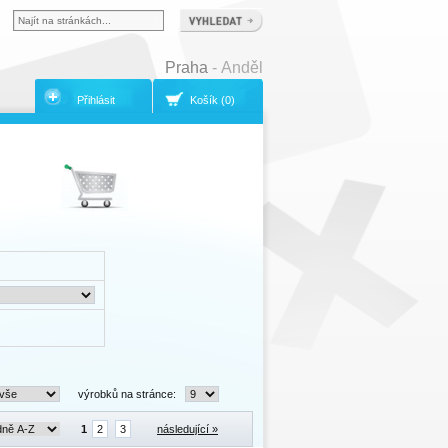
Praha
- Anděl
Přihlásit
Košík (0)
výrobků na stránce:
1
2
3
následující »