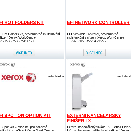
FI HOT FOLDERS KIT
EFI NETWORK CONTROLLER
I Hot Folders kit, pro barevné multifunkční
EFI Network Controller, pro barevné
řízení Xerox WorkCentre
multifunkční zařízení Xerox WorkCentre
25/7530/7535/7545/7556
7525/7530/7535/7545/7556
nedodatelné
nedodate
FI SPOT ON OPTION KIT
EXTERNÍ KANCELÁŘSKÝ
FINIŠER LX
I Spot On Option kit, pro barevné
Externí kancelářský finišer LX - Office Finish
ltifunkční zařízení Xerox WorkCentre
LX, pro barevné multifunkční zařízení Xerox