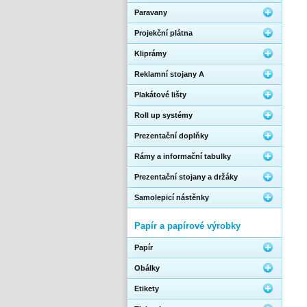
Paravany
Projekční plátna
Kliprámy
Reklamní stojany A
Plakátové lišty
Roll up systémy
Prezentační doplňky
Rámy a informační tabulky
Prezentační stojany a držáky
Samolepicí nástěnky
Papír a papírové výrobky
Papír
Obálky
Etikety