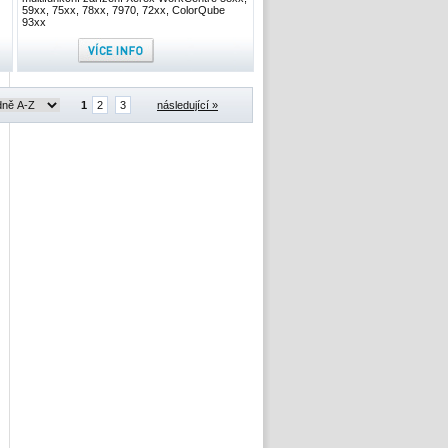
59xx, 75xx, 78xx, 7970, 72xx, ColorQube
93xx
1
2
3
následující »