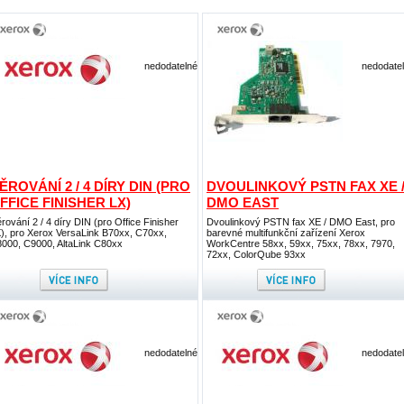
nedodatelné
nedodate
ĚROVÁNÍ 2 / 4 DÍRY DIN (PRO
DVOULINKOVÝ PSTN FAX XE 
FFICE FINISHER LX)
DMO EAST
rování 2 / 4 díry DIN (pro Office Finisher
Dvoulinkový PSTN fax XE / DMO East, pro
), pro Xerox VersaLink B70xx, C70xx,
barevné multifunkční zařízení Xerox
000, C9000, AltaLink C80xx
WorkCentre 58xx, 59xx, 75xx, 78xx, 7970,
72xx, ColorQube 93xx
nedodatelné
nedodate