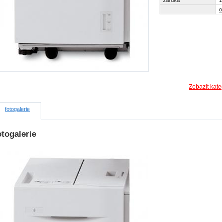
záruka
1
o
Zobazit kate
fotogalerie
togalerie