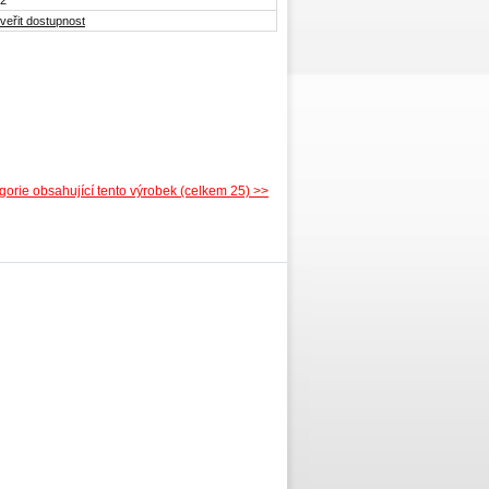
2
veřit dostupnost
gorie obsahující tento výrobek (celkem 25) >>