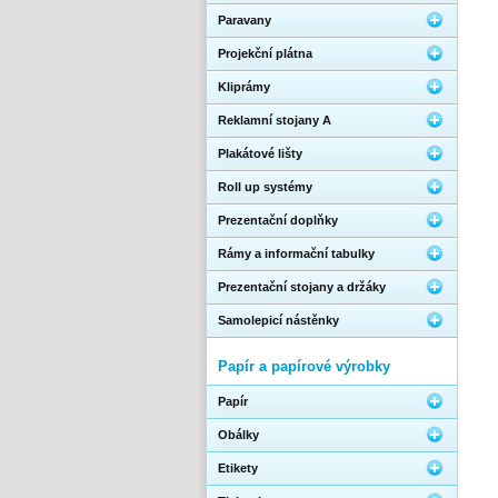
Paravany
Projekční plátna
Kliprámy
Reklamní stojany A
Plakátové lišty
Roll up systémy
Prezentační doplňky
Rámy a informační tabulky
Prezentační stojany a držáky
Samolepicí nástěnky
Papír a papírové výrobky
Papír
Obálky
Etikety