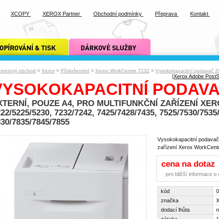
XCOPY
XEROX Partner
Obchodní podmínky
Přeprava
Kontakt
ání a tisk xcopy
dárkové služby xcopy
»
»
»
»
ernetový obchod
Xerox
Příslušenství
Xerox WorkCentre 7232
Vysokokapacitní podavač 20
|
Xerox Adobe PostSc
VYSOKOKAPACITNÍ PODAVAČ
XTERNÍ, POUZE A4, PRO MULTIFUNKČNÍ ZAŘÍZENÍ X
22/5225/5230, 7232/7242, 7425/7428/7435, 7525/7530/7535
30/7835/7845/7855
Vysokokapacitní podavač 2
zařízení Xerox WorkCentr
cena na dotaz
pro bližší informace 
kód
značka
X
dodací lhůta
n