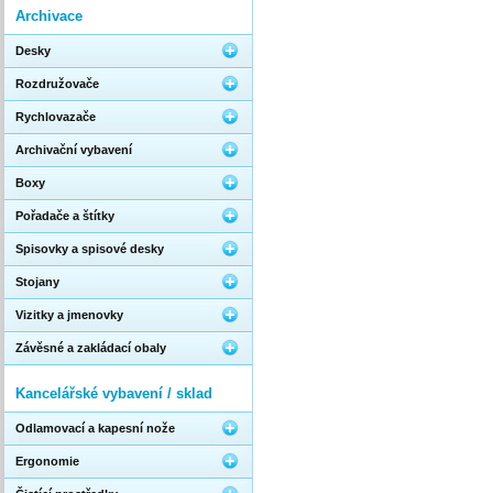
Archivace
Desky
Rozdružovače
Rychlovazače
Archivační vybavení
Boxy
Pořadače a štítky
Spisovky a spisové desky
Stojany
Vizitky a jmenovky
Závěsné a zakládací obaly
Kancelářské vybavení / sklad
Odlamovací a kapesní nože
Ergonomie