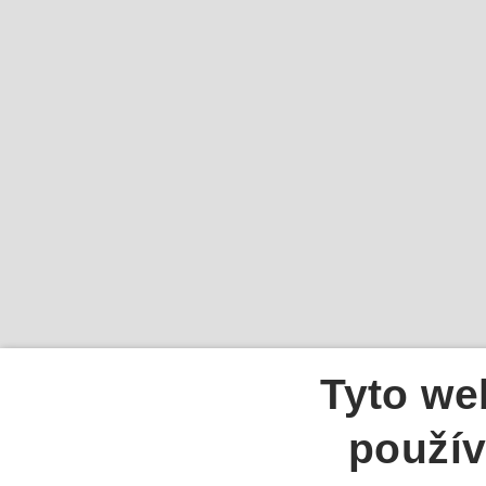
Tyto we
použív