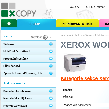
XCOPY
XEROX Partner
úvodní stránka xcopy
internetový obchod xcopy
kopírování a tisk xcopy
dárkové s
»
»
Internetový obchod
Xerox
Příslušenstv
Xerox
XEROX WO
Tiskárny
Multifunkční zařízení
Produkční systémy
Příslušenství
Spotřební materiál, tonery, ink
Kategorie sekce Xer
Tisková média
značka
Kancelářský bílý papír
výrobek
Kancelářský bílý karton
Recyklovaný papír