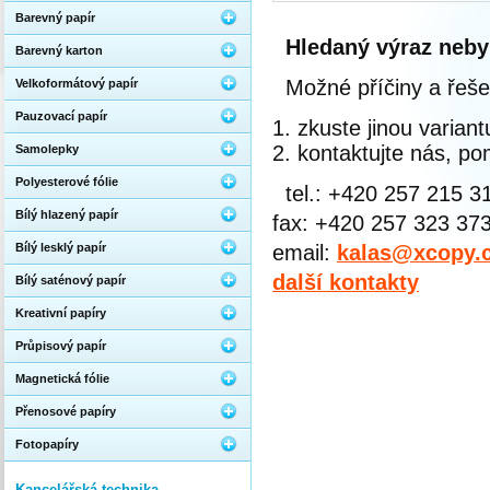
Barevný papír
Hledaný výraz neby
Barevný karton
Možné příčiny a řeše
Velkoformátový papír
Pauzovací papír
zkuste jinou varian
kontaktujte nás, 
Samolepky
Polyesterové fólie
tel.: +420 257 215 3
Bílý hlazený papír
fax: +420 257 323 37
Bílý lesklý papír
email:
kalas@xcopy.
další kontakty
Bílý saténový papír
Kreativní papíry
Průpisový papír
Magnetická fólie
Přenosové papíry
Fotopapíry
Kancelářská technika