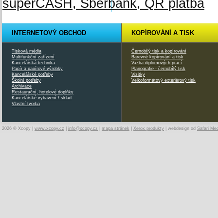
INTERNETOVÝ OBCHOD
KOPÍROVÁNÍ A TISK
Tisková média
Černobílý tisk a kopírování
Multifunkční zařízení
Barevné kopírování a tisk
Kancelářská technika
Vazba diplomových prací
Papír a papírové výrobky
Planografie - černobílý tisk
Kancelářské potřeby
Vizitky
Školní potřeby
Velkoformátový exteriérový tisk
Archivace
Restaurační, hotelové doplňky
Kancelářské vybavení / sklad
Vlastní tvorba
2026 © Xcopy |
www.xcopy.cz
|
info@xcopy.cz
|
mapa stránek
|
Xerox produkty
| webdesign od
Safari Me