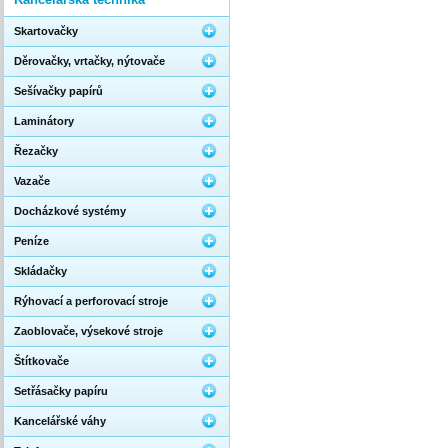
Skartovačky
Děrovačky, vrtačky, nýtovače
Sešívačky papírů
Laminátory
Řezačky
Vazače
Docházkové systémy
Peníze
Skládačky
Rýhovací a perforovací stroje
Zaoblovače, výsekové stroje
Štítkovače
Setřásačky papíru
Kancelářské váhy