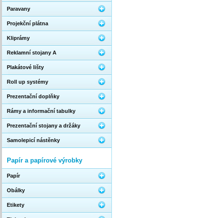
Paravany
Projekční plátna
Kliprámy
Reklamní stojany A
Plakátové lišty
Roll up systémy
Prezentační doplňky
Rámy a informační tabulky
Prezentační stojany a držáky
Samolepicí nástěnky
Papír a papírové výrobky
Papír
Obálky
Etikety