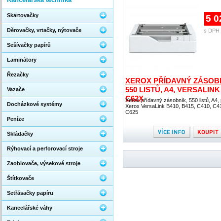
Skartovačky
5 0
Děrovačky, vrtačky, nýtovače
s DPH 
Sešívačky papírů
Laminátory
Řezačky
XEROX PŘÍDAVNÝ ZÁSOBN
550 LISTŮ, A4, VERSALINK
Vazače
C62X
Xerox přídavný zásobník, 550 listů, A4,
Docházkové systémy
Xerox VersaLink B410, B415, C410, C4
C625
Peníze
Skládačky
Rýhovací a perforovací stroje
Zaoblovače, výsekové stroje
Štítkovače
Setřásačky papíru
Kancelářské váhy