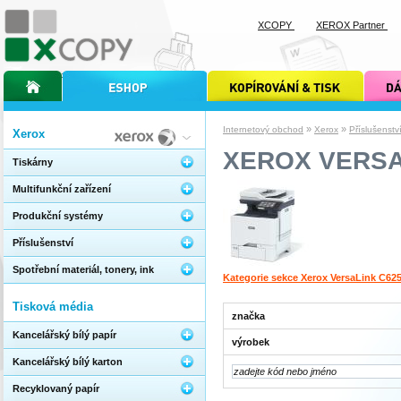
XCOPY
XEROX Partner
úvodní stránka xcopy
internetový obchod xcopy
kopírování a tisk xcopy
dárkové s
»
»
Internetový obchod
Xerox
Příslušenstv
Xerox
XEROX VERSA
Tiskárny
Multifunkční zařízení
Produkční systémy
Příslušenství
Spotřební materiál, tonery, ink
Kategorie sekce Xerox VersaLink C62
Tisková média
značka
Kancelářský bílý papír
výrobek
Kancelářský bílý karton
Recyklovaný papír