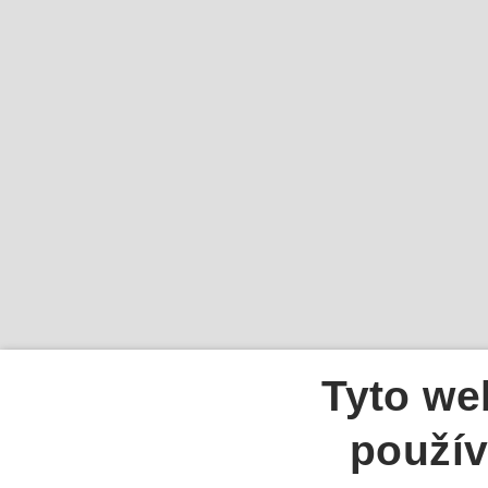
Tyto we
použív