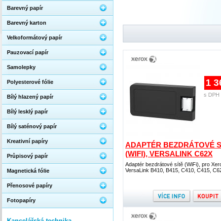
Barevný papír
Barevný karton
Velkoformátový papír
Pauzovací papír
Samolepky
1 3
Polyesterové fólie
s DPH 
Bílý hlazený papír
Bílý lesklý papír
Bílý saténový papír
Kreativní papíry
ADAPTÉR BEZDRÁTOVÉ S
(WIFI), VERSALINK C62X
Průpisový papír
Adaptér bezdrátové sítě (WiFi), pro Xer
VersaLink B410, B415, C410, C415, C6
Magnetická fólie
Přenosové papíry
Fotopapíry
Kancelářská technika