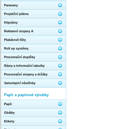
Paravany
Projekční plátna
Kliprámy
Reklamní stojany A
Plakátové lišty
Roll up systémy
Prezentační doplňky
Rámy a informační tabulky
Prezentační stojany a držáky
Samolepicí nástěnky
Papír a papírové výrobky
Papír
Obálky
Etikety