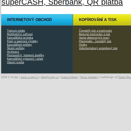
INTERNETOVÝ OBCHOD
KOPÍROVÁNÍ A TISK
Tisková média
Černobílý tisk a kopírování
Multifunkční zařízení
Barevné kopírování a tisk
Kancelářská technika
Vazba diplomových prací
Papír a papírové výrobky
Planografie - černobílý tisk
Kancelářské potřeby
Vizitky
Školní potřeby
Velkoformátový exteriérový tisk
Archivace
Restaurační, hotelové doplňky
Kancelářské vybavení / sklad
Vlastní tvorba
2026 © Xcopy |
www.xcopy.cz
|
info@xcopy.cz
|
mapa stránek
|
Xerox produkty
| webdesign od
Safari Me