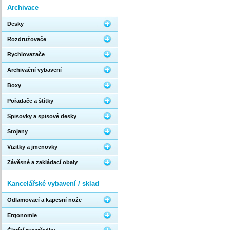
Archivace
Desky
Rozdružovače
Rychlovazače
Archivační vybavení
Boxy
Pořadače a štítky
Spisovky a spisové desky
Stojany
Vizitky a jmenovky
Závěsné a zakládací obaly
Kancelářské vybavení / sklad
Odlamovací a kapesní nože
Ergonomie