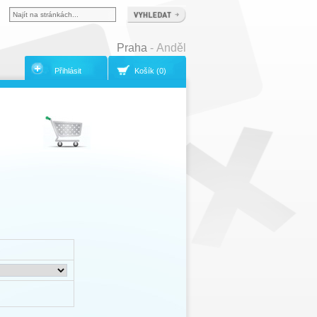
Praha
- Anděl
Přihlásit
Košík (0)