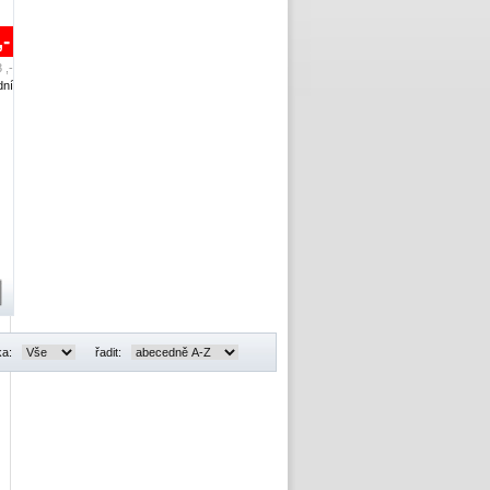
,-
 ,-
dní
ka:
řadit: