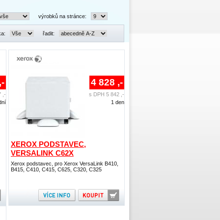
výrobků na stránce:
ka:
řadit:
,-
4 828 ,-
 ,-
s DPH 5 842 ,-
dní
1 den
XEROX PODSTAVEC,
VERSALINK C62X
Xerox podstavec, pro Xerox VersaLink B410,
B415, C410, C415, C625, C320, C325