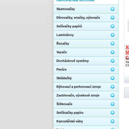
Skartovačky
Děrovačky, vrtačky, nýtovače
Sešívačky papírů
Laminátory
Řezačky
X
5
Vazače
C
Xe
Docházkové systémy
Xe
C
Peníze
Skládačky
Rýhovací a perforovací stroje
Zaoblovače, výsekové stroje
Štítkovače
Setřásačky papíru
Kancelářské váhy