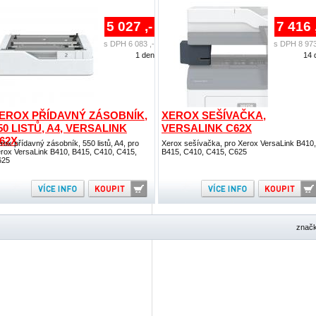
5 027 ,-
7 416 
s DPH 6 083 ,-
s DPH 8 973
1 den
14 
EROX PŘÍDAVNÝ ZÁSOBNÍK,
XEROX SEŠÍVAČKA,
50 LISTŮ, A4, VERSALINK
VERSALINK C62X
62X
rox přídavný zásobník, 550 listů, A4, pro
Xerox sešívačka, pro Xerox VersaLink B410,
rox VersaLink B410, B415, C410, C415,
B415, C410, C415, C625
625
znač