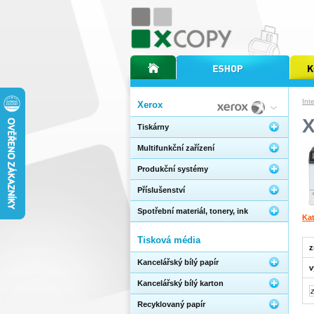
úvodní stránka xcopy
internetový obchod xcopy
kopírov
Int
Xerox
Tiskárny
Multifunkční zařízení
Produkční systémy
Příslušenství
Spotřební materiál, tonery, ink
Kat
Tisková média
z
Kancelářský bílý papír
v
Kancelářský bílý karton
Recyklovaný papír