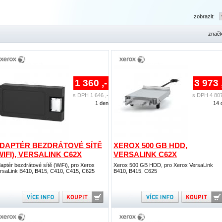
zobrazit:
znač
1 360 ,-
3 973 
s DPH 1 646 ,-
s DPH 4 807
1 den
14 
DAPTÉR BEZDRÁTOVÉ SÍTĚ
XEROX 500 GB HDD,
WIFI), VERSALINK C62X
VERSALINK C62X
aptér bezdrátové sítě (WiFi), pro Xerox
Xerox 500 GB HDD, pro Xerox VersaLink
rsaLink B410, B415, C410, C415, C625
B410, B415, C625