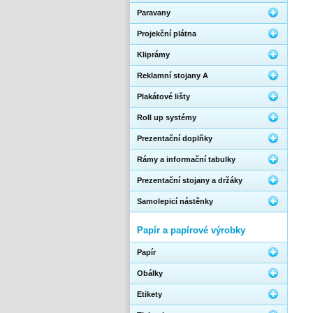
Paravany
Projekční plátna
Kliprámy
Reklamní stojany A
Plakátové lišty
Roll up systémy
Prezentační doplňky
Rámy a informační tabulky
Prezentační stojany a držáky
Samolepicí nástěnky
Papír a papírové výrobky
Papír
Obálky
Etikety