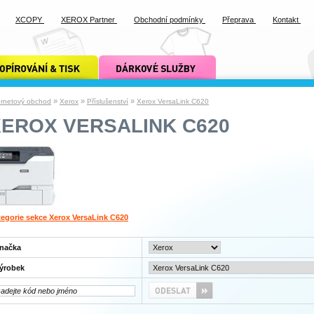
XCOPY
XEROX Partner
Obchodní podmínky
Přeprava
Kontakt
ání a tisk xcopy
dárkové služby xcopy
»
»
»
ernetový obchod
Xerox
Příslušenství
Xerox VersaLink C620
XEROX VERSALINK C620
egorie sekce Xerox VersaLink C620
načka
ýrobek