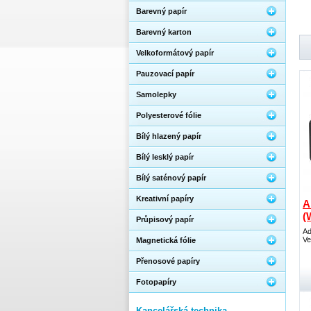
Barevný papír
Barevný karton
Velkoformátový papír
Pauzovací papír
Samolepky
Polyesterové fólie
Bílý hlazený papír
Bílý lesklý papír
Bílý saténový papír
Kreativní papíry
A
(
Průpisový papír
Ad
Ve
Magnetická fólie
Přenosové papíry
Fotopapíry
Kancelářská technika