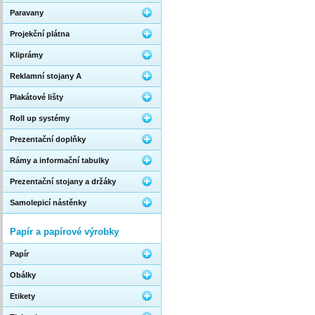
Paravany
Projekční plátna
Kliprámy
Reklamní stojany A
Plakátové lišty
Roll up systémy
Prezentační doplňky
Rámy a informační tabulky
Prezentační stojany a držáky
Samolepicí nástěnky
Papír a papírové výrobky
Papír
Obálky
Etikety