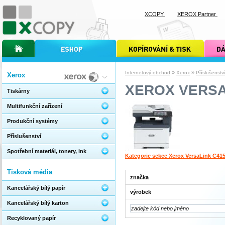
XCOPY
XEROX Partner
úvodní stránka xcopy
internetový obchod xcopy
kopírování a tisk xcopy
dárkové s
»
»
Internetový obchod
Xerox
Příslušenstv
Xerox
XEROX VERSA
Tiskárny
Multifunkční zařízení
Produkční systémy
Příslušenství
Spotřební materiál, tonery, ink
Kategorie sekce Xerox VersaLink C41
Tisková média
značka
Kancelářský bílý papír
výrobek
Kancelářský bílý karton
Recyklovaný papír