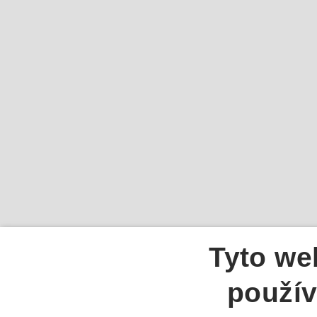
Tyto we
použív