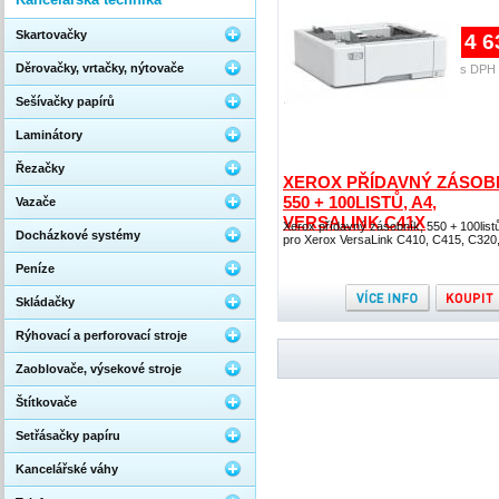
Skartovačky
4 6
Děrovačky, vrtačky, nýtovače
s DPH 
Sešívačky papírů
Laminátory
Řezačky
XEROX PŘÍDAVNÝ ZÁSOBN
550 + 100LISTŮ, A4,
Vazače
VERSALINK C41X
Xerox přídavný zásobník, 550 + 100listů
Docházkové systémy
pro Xerox VersaLink C410, C415, C320
Peníze
Skládačky
Rýhovací a perforovací stroje
Zaoblovače, výsekové stroje
Štítkovače
Setřásačky papíru
Kancelářské váhy