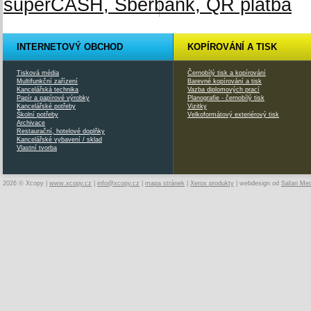
INTERNETOVÝ OBCHOD
KOPÍROVÁNÍ A TISK
Tisková média
Černobílý tisk a kopírování
Multifunkční zařízení
Barevné kopírování a tisk
Kancelářská technika
Vazba diplomových prací
Papír a papírové výrobky
Planografie - černobílý tisk
Kancelářské potřeby
Vizitky
Školní potřeby
Velkoformátový exteriérový tisk
Archivace
Restaurační, hotelové doplňky
Kancelářské vybavení / sklad
Vlastní tvorba
2026 © Xcopy |
www.xcopy.cz
|
info@xcopy.cz
|
mapa stránek
|
Xerox produkty
| webdesign od
Safari Me