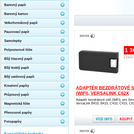
Barevný papír
Barevný karton
Velkoformátový papír
Pauzovací papír
Samolepky
1 3
Polyesterové fólie
s DPH 
Bílý hlazený papír
Bílý lesklý papír
Bílý saténový papír
Kreativní papíry
ADAPTÉR BEZDRÁTOVÉ S
(WIFI), VERSALINK C62X
Průpisový papír
Adaptér bezdrátové sítě (WiFi), pro Xer
VersaLink B410, B415, C410, C415, C6
Magnetická fólie
Přenosové papíry
Fotopapíry
Kancelářská technika