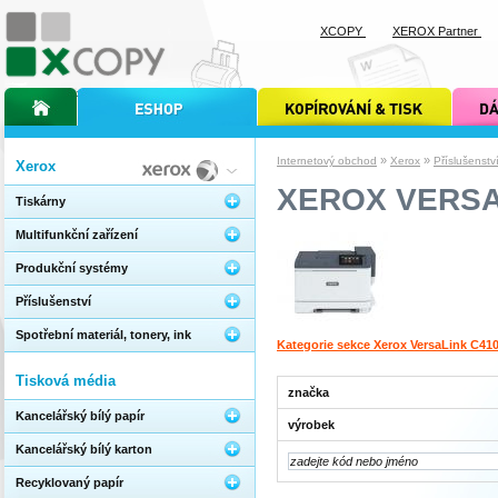
XCOPY
XEROX Partner
úvodní stránka xcopy
internetový obchod xcopy
kopírování a tisk xcopy
dárkové s
»
»
Internetový obchod
Xerox
Příslušenstv
Xerox
XEROX VERSA
Tiskárny
Multifunkční zařízení
Produkční systémy
Příslušenství
Spotřební materiál, tonery, ink
Kategorie sekce Xerox VersaLink C41
Tisková média
značka
Kancelářský bílý papír
výrobek
Kancelářský bílý karton
Recyklovaný papír