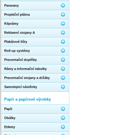
Paravany
Projekční plátna
Kliprámy
Reklamní stojany A
Plakátové lišty
Roll up systémy
Prezentační doplňky
Rámy a informační tabulky
Prezentační stojany a držáky
Samolepicí nástěnky
Papír a papírové výrobky
Papír
Obálky
Etikety