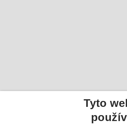
Tyto we
použív