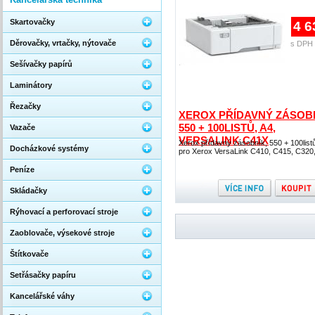
Skartovačky
4 6
Děrovačky, vrtačky, nýtovače
s DPH 
Sešívačky papírů
Laminátory
Řezačky
XEROX PŘÍDAVNÝ ZÁSOBN
550 + 100LISTŮ, A4,
Vazače
VERSALINK C41X
Xerox přídavný zásobník, 550 + 100listů
Docházkové systémy
pro Xerox VersaLink C410, C415, C320
Peníze
Skládačky
Rýhovací a perforovací stroje
Zaoblovače, výsekové stroje
Štítkovače
Setřásačky papíru
Kancelářské váhy