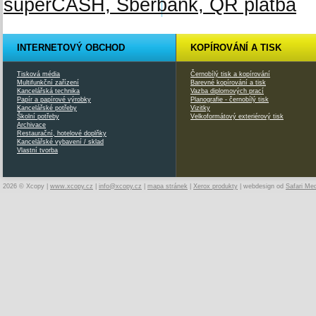
INTERNETOVÝ OBCHOD
KOPÍROVÁNÍ A TISK
Tisková média
Černobílý tisk a kopírování
Multifunkční zařízení
Barevné kopírování a tisk
Kancelářská technika
Vazba diplomových prací
Papír a papírové výrobky
Planografie - černobílý tisk
Kancelářské potřeby
Vizitky
Školní potřeby
Velkoformátový exteriérový tisk
Archivace
Restaurační, hotelové doplňky
Kancelářské vybavení / sklad
Vlastní tvorba
2026 © Xcopy |
www.xcopy.cz
|
info@xcopy.cz
|
mapa stránek
|
Xerox produkty
| webdesign od
Safari Me