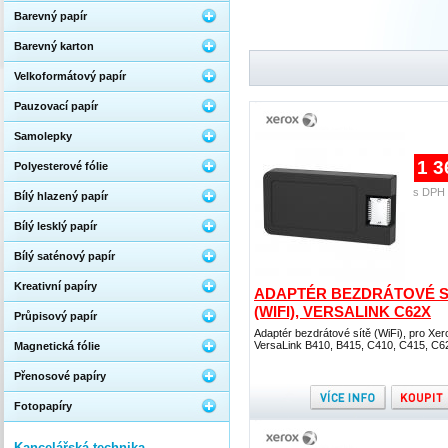
Barevný papír
Barevný karton
Velkoformátový papír
Pauzovací papír
Samolepky
1 3
Polyesterové fólie
s DPH 
Bílý hlazený papír
Bílý lesklý papír
Bílý saténový papír
Kreativní papíry
ADAPTÉR BEZDRÁTOVÉ S
(WIFI), VERSALINK C62X
Průpisový papír
Adaptér bezdrátové sítě (WiFi), pro Xer
VersaLink B410, B415, C410, C415, C6
Magnetická fólie
Přenosové papíry
Fotopapíry
Kancelářská technika