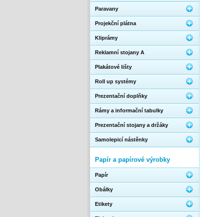
Paravany
Projekční plátna
Kliprámy
Reklamní stojany A
Plakátové lišty
Roll up systémy
Prezentační doplňky
Rámy a informační tabulky
Prezentační stojany a držáky
Samolepicí nástěnky
Papír a papírové výrobky
Papír
Obálky
Etikety