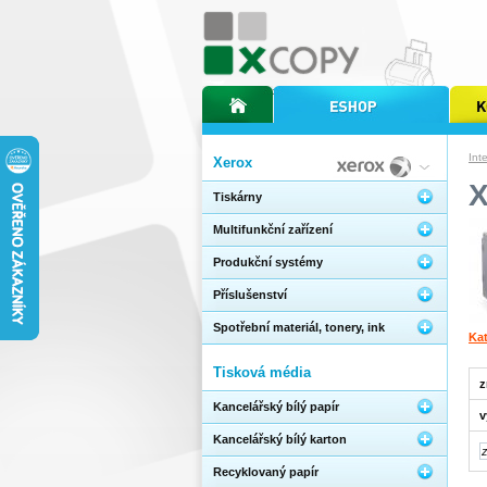
úvodní stránka xcopy
internetový obchod xcopy
kopírov
Int
Xerox
Tiskárny
Multifunkční zařízení
Produkční systémy
Příslušenství
Spotřební materiál, tonery, ink
Kat
Tisková média
z
Kancelářský bílý papír
v
Kancelářský bílý karton
Recyklovaný papír