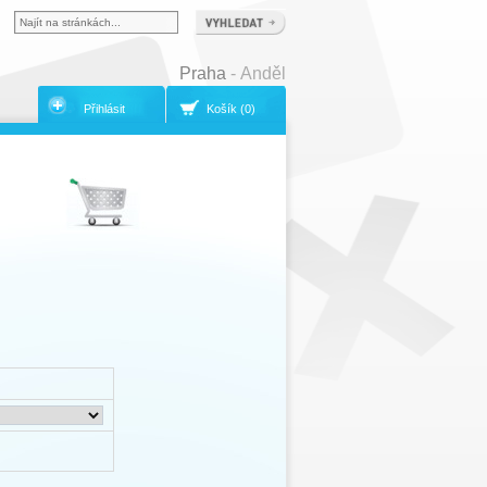
Praha
- Anděl
Přihlásit
Košík (0)