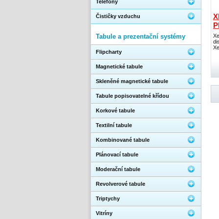
Telefony
X
Čističky vzduchu
P
Tabule a prezentační systémy
Xe
di
Xe
Flipcharty
Magnetické tabule
Skleněné magnetické tabule
Tabule popisovatelné křídou
Korkové tabule
Textilní tabule
Kombinované tabule
Plánovací tabule
Moderační tabule
Revolverové tabule
Triptychy
Vitríny