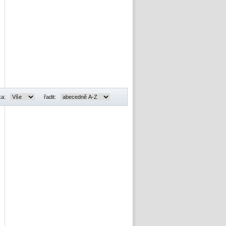
ka:
řadit: