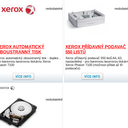
nedodatelné
nedodate
EROX AUTOMATICKÝ
XEROX PŘÍDAVNÝ PODAVAČ
BOUSTRANNÝ TISK
550 LISTŮ
rox automatický oboustranný tisk - duplex ,
Xerox přídavný podavač 550 listů A4, A3,
o barevnou laserovou tiskárnu Xerox
nastavitelný - pro barevnou laserovou tiskár
aser 7100
Xerox Phaser 7100 (možnost přidat až tři
podavače)
nedodatelné