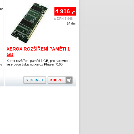
lné
4 916 ,-
s DPH 5 948 ,-
14 dní
XEROX ROZŠÍŘENÍ PAMĚTI 1
GB
Xerox rozšíření paměti 1 GB, pro barevnou
nu
laserovou tiskárnu Xerox Phaser 7100