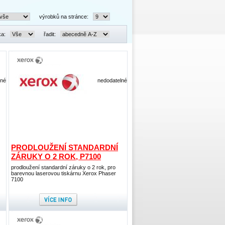
výrobků na stránce:
ka:
řadit:
lné
nedodatelné
PRODLOUŽENÍ STANDARDNÍ
ZÁRUKY O 2 ROK, P7100
prodloužení standardní záruky o 2 rok, pro
barevnou laserovou tiskárnu Xerox Phaser
7100