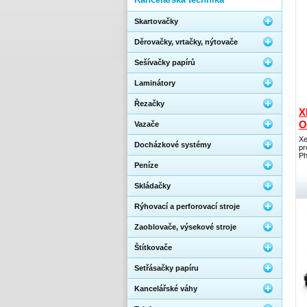
Skartovačky
Děrovačky, vrtačky, nýtovače
Sešívačky papírů
Laminátory
Řezačky
X
O
Vazače
Xe
Docházkové systémy
pr
Ph
Peníze
Skládačky
Rýhovací a perforovací stroje
Zaoblovače, výsekové stroje
Štítkovače
Setřásačky papíru
Kancelářské váhy