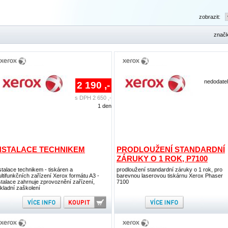
zobrazit:
znač
nedodate
2 190 ,-
s DPH 2 650 ,-
1 den
NSTALACE TECHNIKEM
PRODLOUŽENÍ STANDARDNÍ
ZÁRUKY O 1 ROK, P7100
stalace technikem - tiskáren a
prodloužení standardní záruky o 1 rok, pro
ltifunkčních zařízení Xerox formátu A3 -
barevnou laserovou tiskárnu Xerox Phaser
stalace zahrnuje zprovoznění zařízení,
7100
kladní zaškolení