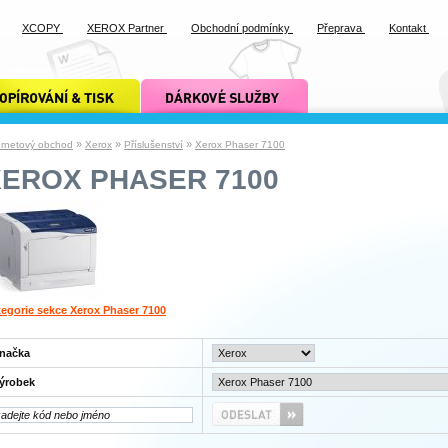
XCOPY
XEROX Partner
Obchodní podmínky
Přeprava
Kontakt
ání a tisk xcopy
dárkové služby xcopy
»
»
»
ernetový obchod
Xerox
Příslušenství
Xerox Phaser 7100
XEROX PHASER 7100
egorie sekce Xerox Phaser 7100
načka
ýrobek