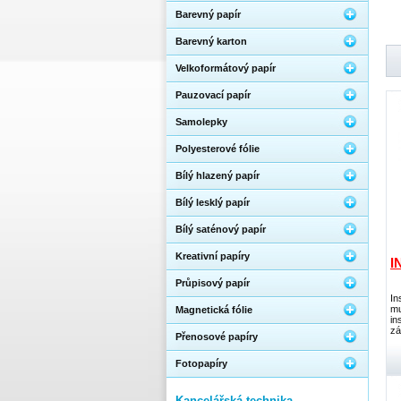
Barevný papír
Barevný karton
Velkoformátový papír
Pauzovací papír
Samolepky
Polyesterové fólie
Bílý hlazený papír
Bílý lesklý papír
Bílý saténový papír
Kreativní papíry
I
Průpisový papír
In
mu
Magnetická fólie
in
zá
Přenosové papíry
Fotopapíry
Kancelářská technika