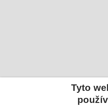
Tyto we
použív