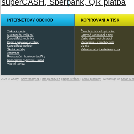
INTERNETOVÝ OBCHOD
KOPÍROVÁNÍ A TISK
Tisková média
Černobílý tisk a kopírování
Multifunkční zařízení
Barevné kopírování a tisk
Kancelářská technika
Vazba diplomových prací
Papír a papírové výrobky
Planografie - černobílý tisk
Kancelářské potřeby
Vizitky
Školní potřeby
Velkoformátový exteriérový tisk
Archivace
Restaurační, hotelové doplňky
Kancelářské vybavení / sklad
Vlastní tvorba
2026 © Xcopy |
www.xcopy.cz
|
info@xcopy.cz
|
mapa stránek
|
Xerox produkty
| webdesign od
Safari Me