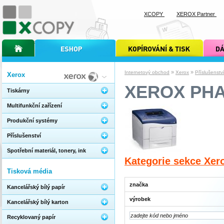
XCOPY
XEROX Partner
úvodní stránka xcopy
internetový obchod xcopy
kopírování a tisk xcopy
dárkové s
»
»
Internetový obchod
Xerox
Příslušenstv
Xerox
XEROX PHA
Tiskárny
Multifunkční zařízení
Produkční systémy
Příslušenství
Spotřební materiál, tonery, ink
Kategorie sekce Xer
Tisková média
značka
Kancelářský bílý papír
výrobek
Kancelářský bílý karton
Recyklovaný papír