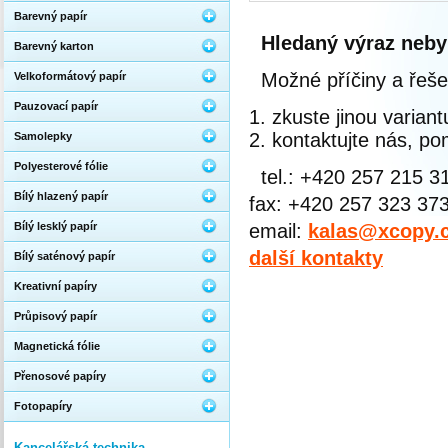
Barevný papír
Hledaný výraz neby
Barevný karton
Možné příčiny a řeše
Velkoformátový papír
Pauzovací papír
zkuste jinou varian
kontaktujte nás, 
Samolepky
Polyesterové fólie
tel.: +420 257 215 3
Bílý hlazený papír
fax: +420 257 323 37
Bílý lesklý papír
email:
kalas@xcopy.
další kontakty
Bílý saténový papír
Kreativní papíry
Průpisový papír
Magnetická fólie
Přenosové papíry
Fotopapíry
Kancelářská technika