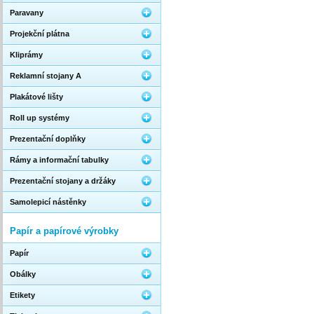
Paravany
Projekční plátna
Kliprámy
Reklamní stojany A
Plakátové lišty
Roll up systémy
Prezentační doplňky
Rámy a informační tabulky
Prezentační stojany a držáky
Samolepicí nástěnky
Papír a papírové výrobky
Papír
Obálky
Etikety