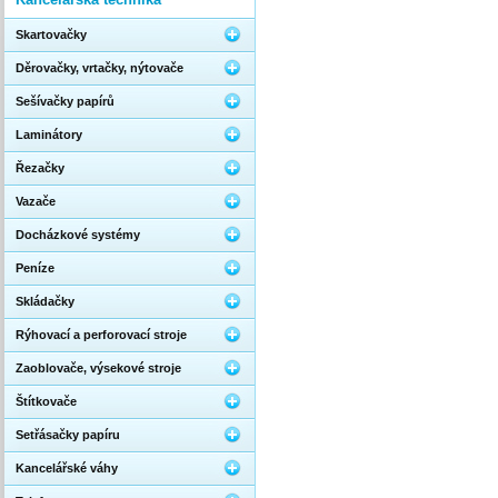
Skartovačky
Děrovačky, vrtačky, nýtovače
Sešívačky papírů
Laminátory
Řezačky
Vazače
Docházkové systémy
Peníze
Skládačky
Rýhovací a perforovací stroje
Zaoblovače, výsekové stroje
Štítkovače
Setřásačky papíru
Kancelářské váhy