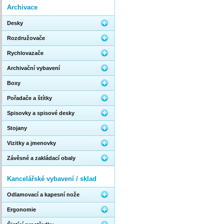
Archivace
Desky
Rozdružovače
Rychlovazače
Archivační vybavení
Boxy
Pořadače a štítky
Spisovky a spisové desky
Stojany
Vizitky a jmenovky
Závěsné a zakládací obaly
Kancelářské vybavení / sklad
Odlamovací a kapesní nože
Ergonomie