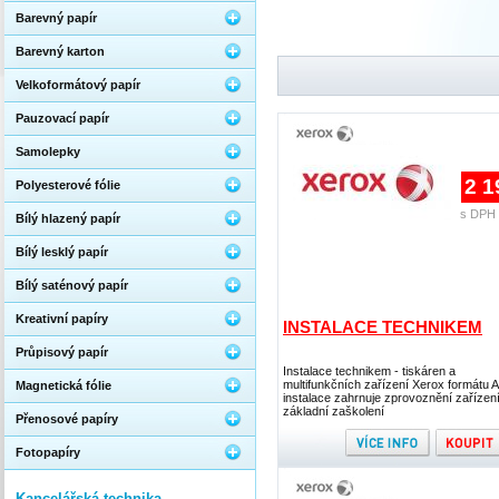
Barevný papír
Barevný karton
Velkoformátový papír
Pauzovací papír
Samolepky
2 1
Polyesterové fólie
s DPH 
Bílý hlazený papír
Bílý lesklý papír
Bílý saténový papír
Kreativní papíry
INSTALACE TECHNIKEM
Průpisový papír
Instalace technikem - tiskáren a
multifunkčních zařízení Xerox formátu A
Magnetická fólie
instalace zahrnuje zprovoznění zařízení
základní zaškolení
Přenosové papíry
Fotopapíry
Kancelářská technika