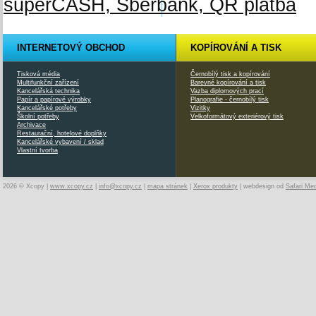
INTERNETOVÝ OBCHOD
KOPÍROVÁNÍ A TISK
Tisková média
Černobílý tisk a kopírování
Multifunkční zařízení
Barevné kopírování a tisk
Kancelářská technika
Vazba diplomových prací
Papír a papírové výrobky
Planografie - černobílý tisk
Kancelářské potřeby
Vizitky
Školní potřeby
Velkoformátový exteriérový tisk
Archivace
Restaurační, hotelové doplňky
Kancelářské vybavení / sklad
Vlastní tvorba
2026 © Xcopy |
www.xcopy.cz
|
info@xcopy.cz
|
mapa stránek
|
Xerox produkty
| webdesign od
Safari Me