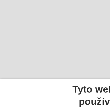
Tyto we
použív