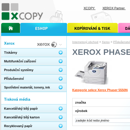
XCOPY
XEROX Partner
úvodní stránka xcopy
internetový obchod xcopy
kopírování a tisk xcopy
dárkové s
»
»
Internetový obchod
Xerox
Příslušenstv
Xerox
XEROX PHASE
Tiskárny
Multifunkční zařízení
Produkční systémy
Příslušenství
Spotřební materiál, tonery, ink
Kategorie sekce Xerox Phaser 5550N
Tisková média
značka
Kancelářský bílý papír
výrobek
Kancelářský bílý karton
Recyklovaný papír