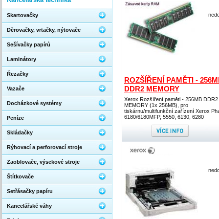
nedo
Skartovačky
Děrovačky, vrtačky, nýtovače
Sešívačky papírů
Laminátory
Řezačky
ROZŠÍŘENÍ PAMĚTI - 256
DDR2 MEMORY
Vazače
Xerox Rozšíření paměti - 256MB DDR2
Docházkové systémy
MEMORY (1x 256MB), pro
tiskárnu/multifunkční zařízení Xerox Ph
6180/6180MFP, 5550, 6130, 6280
Peníze
Skládačky
Rýhovací a perforovací stroje
Zaoblovače, výsekové stroje
nedo
Štítkovače
Setřásačky papíru
Kancelářské váhy