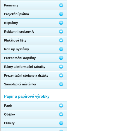
Paravany
Projekční plátna
Kliprámy
Reklamní stojany A
Plakátové lišty
Roll up systémy
Prezentační doplňky
Rámy a informační tabulky
Prezentační stojany a držáky
Samolepicí nástěnky
Papír a papírové výrobky
Papír
Obálky
Etikety