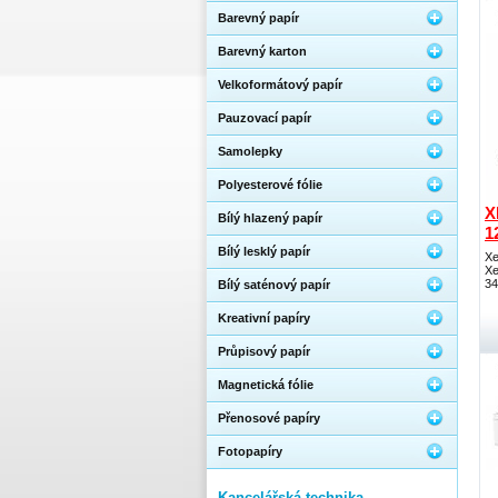
Barevný papír
Barevný karton
Velkoformátový papír
Pauzovací papír
Samolepky
Polyesterové fólie
X
Bílý hlazený papír
1
Bílý lesklý papír
Xe
Xe
34
Bílý saténový papír
Kreativní papíry
Průpisový papír
Magnetická fólie
Přenosové papíry
Fotopapíry
Kancelářská technika