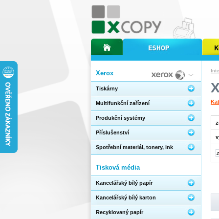
úvodní stránka xcopy
internetový obchod xcopy
kopírov
Int
Xerox
Tiskárny
Kat
Multifunkční zařízení
Produkční systémy
z
Příslušenství
v
Spotřební materiál, tonery, ink
Tisková média
Kancelářský bílý papír
Kancelářský bílý karton
Recyklovaný papír