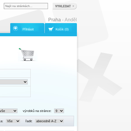
Praha
- Anděl
Přihlásit
Košík (0)
výrobků na stránce:
ka:
řadit: