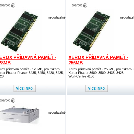
nedodatelné
nedodate
EROX PŘÍDAVNÁ PAMĚŤ -
XEROX PŘÍDAVNÁ PAMĚŤ -
28MB
256MB
rox přídavná paměť - 128MB, pro tiskárnu
Xerox přídavná paměť - 256MB, pro tiskárnu
rox Phaser Phaser 3435, 3450, 3420, 3425,
Xerox Phaser 3600, 3500, 3435, 3428,
28
WorkCentre 4150
nedodatelné