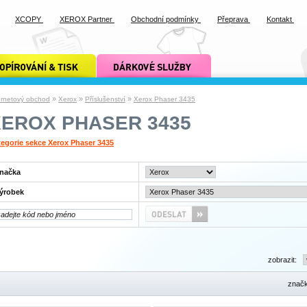
XCOPY
XEROX Partner
Obchodní podmínky
Přeprava
Kontakt
ání a tisk xcopy
dárkové služby xcopy
»
»
»
ernetový obchod
Xerox
Příslušenství
Xerox Phaser 3435
XEROX PHASER 3435
egorie sekce Xerox Phaser 3435
načka
ýrobek
zobrazit:
znač