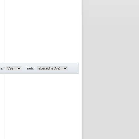
ka:
řadit: