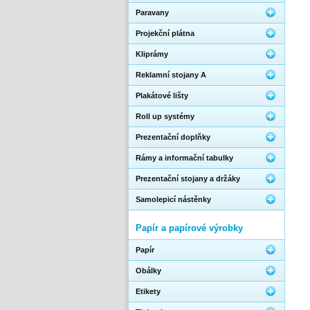
Paravany
Projekční plátna
Kliprámy
Reklamní stojany A
Plakátové lišty
Roll up systémy
Prezentační doplňky
Rámy a informační tabulky
Prezentační stojany a držáky
Samolepicí nástěnky
Papír a papírové výrobky
Papír
Obálky
Etikety