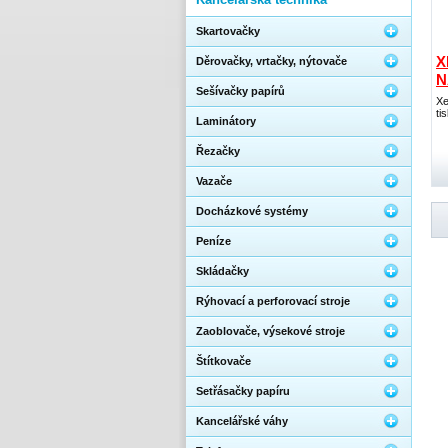
Skartovačky
X
Děrovačky, vrtačky, nýtovače
N
Sešívačky papírů
Xe
ti
Laminátory
Řezačky
Vazače
Docházkové systémy
Peníze
Skládačky
Rýhovací a perforovací stroje
Zaoblovače, výsekové stroje
Štítkovače
Setřásačky papíru
Kancelářské váhy