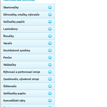
Skartovačky
Děrovačky, vrtačky, nýtovače
Sešívačky papírů
Laminátory
Řezačky
Vazače
Docházkové systémy
Peníze
Skládačky
Rýhovací a perforovací stroje
Zaoblovače, výsekové stroje
Štítkovače
Setřásačky papíru
Kancelářské váhy