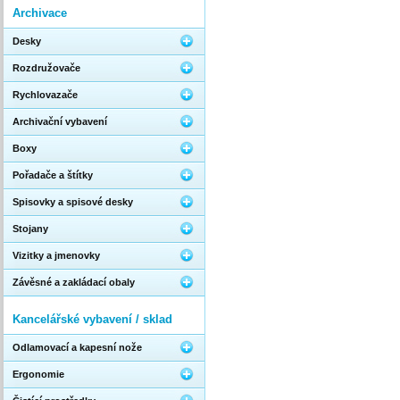
Archivace
Desky
Rozdružovače
Rychlovazače
Archivační vybavení
Boxy
Pořadače a štítky
Spisovky a spisové desky
Stojany
Vizitky a jmenovky
Závěsné a zakládací obaly
Kancelářské vybavení / sklad
Odlamovací a kapesní nože
Ergonomie