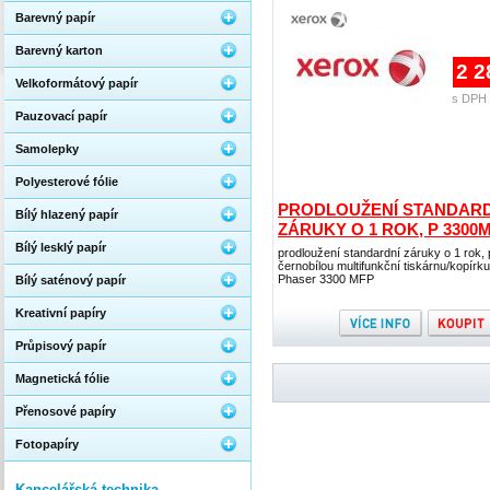
Barevný papír
Barevný karton
2 2
Velkoformátový papír
s DPH 
Pauzovací papír
Samolepky
Polyesterové fólie
PRODLOUŽENÍ STANDARD
Bílý hlazený papír
ZÁRUKY O 1 ROK, P 3300
Bílý lesklý papír
prodloužení standardní záruky o 1 rok, 
černobílou multifunkční tiskárnu/kopírk
Phaser 3300 MFP
Bílý saténový papír
Kreativní papíry
Průpisový papír
Magnetická fólie
Přenosové papíry
Fotopapíry
Kancelářská technika