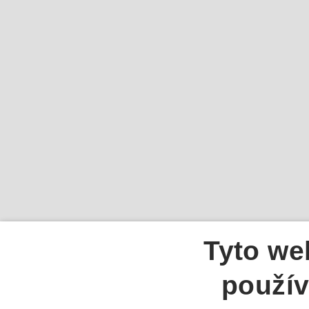
Tyto we
použív