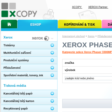
XCOPY
XEROX Partner
úvodní stránka xcopy
internetový obchod xcopy
kopírování a tisk xcopy
dárkové s
»
»
Internetový obchod
Xerox
Příslušenstv
Xerox
XEROX PHASE
Tiskárny
Kategorie sekce Xerox Phaser 3300M
Multifunkční zařízení
Produkční systémy
značka
Příslušenství
výrobek
Spotřební materiál, tonery, ink
Tisková média
Kancelářský bílý papír
Kancelářský bílý karton
Recyklovaný papír