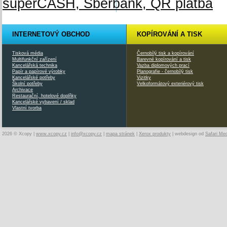
INTERNETOVÝ OBCHOD
KOPÍROVÁNÍ A TISK
Tisková média
Černobílý tisk a kopírování
Multifunkční zařízení
Barevné kopírování a tisk
Kancelářská technika
Vazba diplomových prací
Papír a papírové výrobky
Planografie - černobílý tisk
Kancelářské potřeby
Vizitky
Školní potřeby
Velkoformátový exteriérový tisk
Archivace
Restaurační, hotelové doplňky
Kancelářské vybavení / sklad
Vlastní tvorba
2026 © Xcopy |
www.xcopy.cz
|
info@xcopy.cz
|
mapa stránek
|
Xerox produkty
| webdesign od
Safari Me