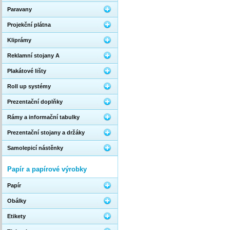
Paravany
Projekční plátna
Kliprámy
Reklamní stojany A
Plakátové lišty
Roll up systémy
Prezentační doplňky
Rámy a informační tabulky
Prezentační stojany a držáky
Samolepicí nástěnky
Papír a papírové výrobky
Papír
Obálky
Etikety