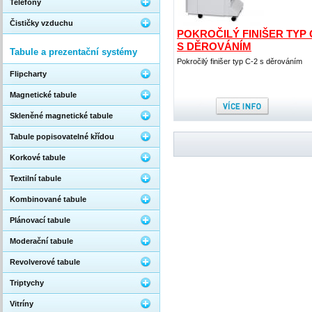
Telefony
Čističky vzduchu
POKROČILÝ FINIŠER TYP 
S DĚROVÁNÍM
Tabule a prezentační systémy
Pokročilý finišer typ C-2 s děrováním
Flipcharty
Magnetické tabule
Skleněné magnetické tabule
Tabule popisovatelné křídou
Korkové tabule
Textilní tabule
Kombinované tabule
Plánovací tabule
Moderační tabule
Revolverové tabule
Triptychy
Vitríny