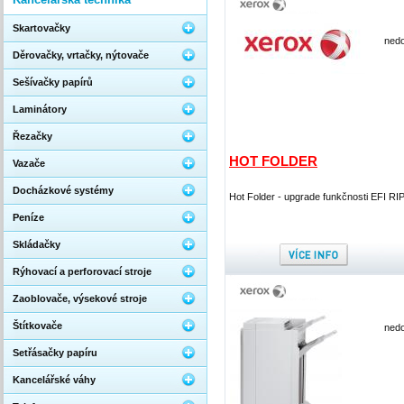
Skartovačky
nedo
Děrovačky, vrtačky, nýtovače
Sešívačky papírů
Laminátory
Řezačky
HOT FOLDER
Vazače
Docházkové systémy
Hot Folder - upgrade funkčnosti EFI RI
Peníze
Skládačky
Rýhovací a perforovací stroje
Zaoblovače, výsekové stroje
Štítkovače
nedo
Setřásačky papíru
Kancelářské váhy