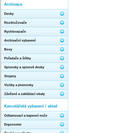
Archivace
Desky
Rozdružovače
Rychlovazače
Archivační vybavení
Boxy
Pořadače a štítky
Spisovky a spisové desky
Stojany
Vizitky a jmenovky
Závěsné a zakládací obaly
Kancelářské vybavení / sklad
Odlamovací a kapesní nože
Ergonomie