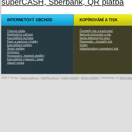
INTERNETOVÝ OBCHOD
KOPÍROVÁNÍ A TISK
Tisková média
Černobílý tisk a kopírování
Multifunkční zařízení
Barevné kopírování a tisk
Kancelářská technika
Vazba diplomových prací
Papír a papírové výrobky
Planografie - černobílý tisk
Kancelářské potřeby
Vizitky
Školní potřeby
Velkoformátový exteriérový tisk
Archivace
Restaurační, hotelové doplňky
Kancelářské vybavení / sklad
Vlastní tvorba
2026 © Xcopy |
www.xcopy.cz
|
info@xcopy.cz
|
mapa stránek
|
Xerox produkty
| webdesign od
Safari Me