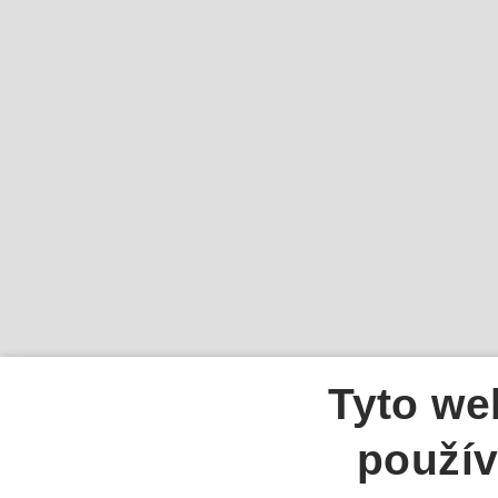
Tyto we
použív