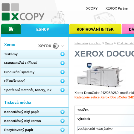
XCOPY
XEROX Partner
úvodní stránka xcopy
internetový obchod xcopy
kopírování a tisk xcopy
dárkové s
»
»
Internetový obchod
Xerox
Příslušenstv
Xerox
XEROX DOCUC
Tiskárny
Multifunkční zařízení
Produkční systémy
Příslušenství
Spotřební materiál, tonery, ink
Xerox DocuColor 242/252/260, multifunk
Kategorie sekce Xerox DocuColor 242
Tisková média
značka
Kancelářský bílý papír
výrobek
Kancelářský bílý karton
Recyklovaný papír