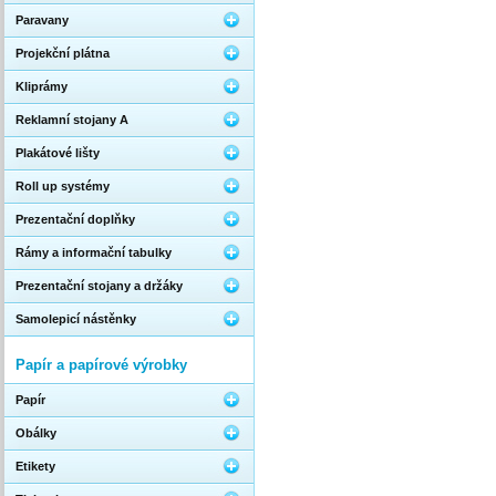
Paravany
Projekční plátna
Kliprámy
Reklamní stojany A
Plakátové lišty
Roll up systémy
Prezentační doplňky
Rámy a informační tabulky
Prezentační stojany a držáky
Samolepicí nástěnky
Papír a papírové výrobky
Papír
Obálky
Etikety