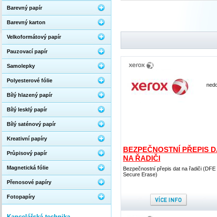
Barevný papír
Barevný karton
Velkoformátový papír
Pauzovací papír
Samolepky
Polyesterové fólie
nedo
Bílý hlazený papír
Bílý lesklý papír
Bílý saténový papír
Kreativní papíry
BEZPEČNOSTNÍ PŘEPIS D
Průpisový papír
NA ŘADIČI
Magnetická fólie
Bezpečnostní přepis dat na řadiči (DFE
Secure Erase)
Přenosové papíry
Fotopapíry
Kancelářská technika