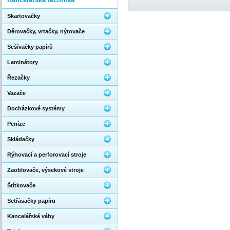
Skartovačky
Děrovačky, vrtačky, nýtovače
Sešívačky papírů
Laminátory
Řezačky
Vazače
Docházkové systémy
Peníze
Skládačky
Rýhovací a perforovací stroje
Zaoblovače, výsekové stroje
Štítkovače
Setřásačky papíru
Kancelářské váhy