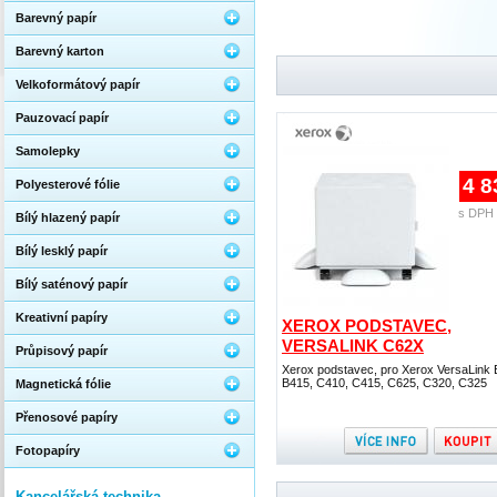
Barevný papír
Barevný karton
Velkoformátový papír
Pauzovací papír
Samolepky
4 8
Polyesterové fólie
s DPH 
Bílý hlazený papír
Bílý lesklý papír
Bílý saténový papír
Kreativní papíry
XEROX PODSTAVEC,
VERSALINK C62X
Průpisový papír
Xerox podstavec, pro Xerox VersaLink 
B415, C410, C415, C625, C320, C325
Magnetická fólie
Přenosové papíry
Fotopapíry
Kancelářská technika