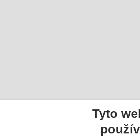
Tyto we
použív