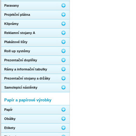
Paravany
Projekční plátna
Kliprámy
Reklamní stojany A
Plakátové lišty
Roll up systémy
Prezentační doplňky
Rámy a informační tabulky
Prezentační stojany a držáky
Samolepicí nástěnky
Papír a papírové výrobky
Papír
Obálky
Etikety