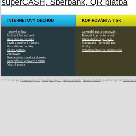
INTERNETOVÝ OBCHOD
KOPÍROVÁNÍ A TISK
Tisková média
Černobílý tisk a kopírování
Multifunkční zařízení
Barevné kopírování a tisk
Kancelářská technika
Vazba diplomových prací
Papír a papírové výrobky
Planografie - černobílý tisk
Kancelářské potřeby
Vizitky
Školní potřeby
Velkoformátový exteriérový tisk
Archivace
Restaurační, hotelové doplňky
Kancelářské vybavení / sklad
Vlastní tvorba
2026 © Xcopy |
www.xcopy.cz
|
info@xcopy.cz
|
mapa stránek
|
Xerox produkty
| webdesign od
Safari Me