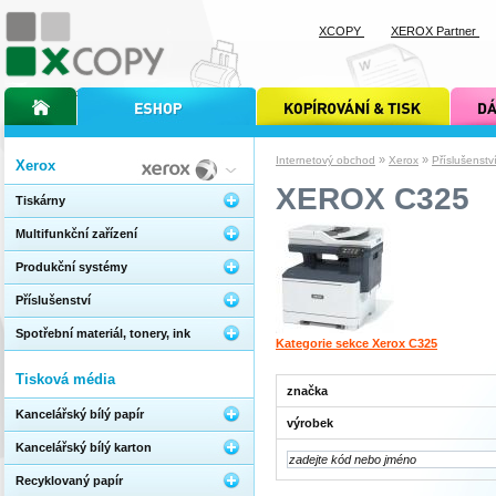
XCOPY
XEROX Partner
úvodní stránka xcopy
internetový obchod xcopy
kopírování a tisk xcopy
dárkové s
»
»
Internetový obchod
Xerox
Příslušenstv
Xerox
XEROX C325
Tiskárny
Multifunkční zařízení
Produkční systémy
Příslušenství
Spotřební materiál, tonery, ink
Kategorie sekce Xerox C325
Tisková média
značka
Kancelářský bílý papír
výrobek
Kancelářský bílý karton
Recyklovaný papír